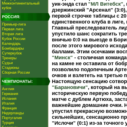
Межконтинентальный
уик-энда стал
"МЛ Витебск"
,
кубок
дзержинский "Арсенал" (3:0)
первой строчке таблицы с 20
РОССИЯ:
единственного клуба в лиге,
Премьер-лига
Главный преследователь лид
Первая лига
упустило шанс сократить тр
Вторая лига
Кубок России
вничью 0:0 на выезде в Бор
Календарь
после этого мирового исхода
Бомбардиры
баллами. Этим осечками во
Суперкубок
"Минск"
- столичная команда
Тренеры
Судьи
на камне не оставила от боб
Стадионы
позволило подопечным Арте
Сборная России
очков и взлететь на третью 
Настоящую сенсацию сотвор
ЧЕМПИОНАТЫ:
"Барановичи"
, который на 
Англия
историческую первую победу 
Германия
Испания
матче с дублем Артюха, заст
Италия
важнейшие домашние очки. Н
Франция
упустил прекрасную возможн
Нидерланды
сильнейших, сенсационно пр
Португалия
"Ислочи" (0:1) из-за точног
Турция