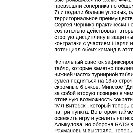
превзошли соперника по общем
7) и подали больше угловых, о
территориальное преимуществ
Сергея Черника практически н
сознательно действовал "втор
строгую дисциплину в защитны
контратаки с участием Шарля 
потенциал обеих команд в этот
Финальный свисток зафиксиро
табло, которые заметно повлия
нижней частях турнирной табл
сумел подняться на 13-ю строч
скромные 6 очков. Минское "Д
за собой вторую позицию в че
отличную возможность сократи
"МЛ Витебск", который теперь
на три пункта. Во втором тай
освежить игру и усилить натиск
Алыкулова, но оборона БАТЭ в
Рахмановым выстояла. Теперь 