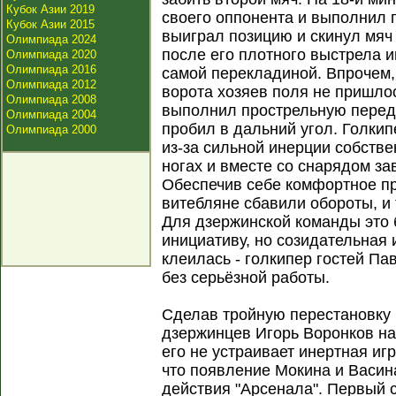
Кубок Азии 2019
своего оппонента и выполнил 
Кубок Азии 2015
выиграл позицию и скинул мяч
Олимпиада 2024
после его плотного выстрела 
Олимпиада 2020
Олимпиада 2016
самой перекладиной. Впрочем, 
Олимпиада 2012
ворота хозяев поля не пришло
Олимпиада 2008
выполнил прострельную переда
Олимпиада 2004
пробил в дальний угол. Голки
Олимпиада 2000
из-за сильной инерции собств
ногах и вместе со снарядом за
Обеспечив себе комфортное п
витебляне сбавили обороты, и 
Для дзержинской команды это
инициативу, но созидательная 
клеилась - голкипер гостей Па
без серьёзной работы.
Сделав тройную перестановку 
дзержинцев Игорь Воронков на
его не устраивает инертная иг
что появление Мокина и Васин
действия "Арсенала". Первый 