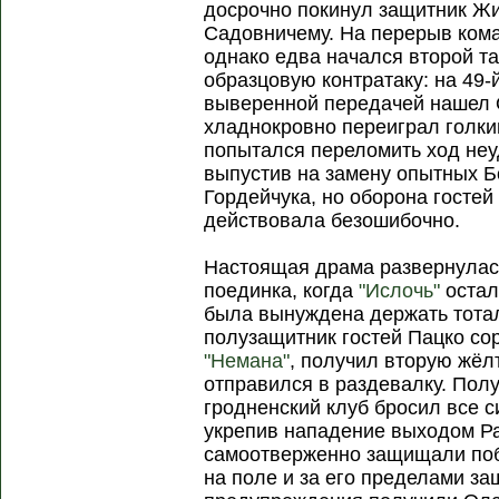
досрочно покинул защитник Ж
Садовничему. На перерыв кома
однако едва начался второй та
образцовую контратаку: на 49
выверенной передачей нашел 
хладнокровно переиграл голки
попытался переломить ход неу
выпустив на замену опытных Б
Гордейчука, но оборона гостей
действовала безошибочно.
Настоящая драма развернулас
поединка, когда
"Ислочь"
остал
была вынуждена держать тотал
полузащитник гостей Пацко со
"Немана"
, получил вторую жёл
отправился в раздевалку. Пол
гродненский клуб бросил все 
укрепив нападение выходом Ра
самоотверженно защищали поб
на поле и за его пределами за