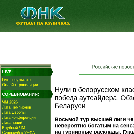
Российские новос
LIVE:
Live-результаты
Онлайн трансляции
Нули в белорусском кла
СОРЕВНОВАНИЯ:
победа аутсайдера. Обз
ЧМ 2026
Беларуси.
Лига чемпионов
Лига Европы
Лига конференций
Восьмой тур высшей лиги ч
Лига наций
невероятно богатым на сенс
Клубный ЧМ
на турнирные расклады. Гл
Суперкубок УЕФА