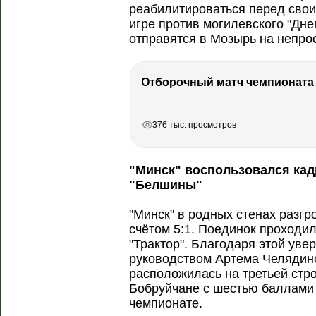
реабилитироваться перед сво
игре против могилевского "Дне
отправятся в Мозырь на непро
РЕКЛАМА
РЕКЛАМА
РЕКЛАМА
376 тыс. просмотров
"Минск" воспользовался ка
"Белшины"
"Минск" в родных стенах разг
счётом 5:1. Поединок проходи
"Трактор". Благодаря этой ув
руководством Артема Челядинс
расположилась на третьей стро
Бобруйчане с шестью баллами 
чемпионате.