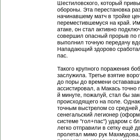
Шестиловского, который привы
обороны. Эта перестановка ра
начинавшему матч в тройке це
переместившемуся на край. Им
атаке, он стал активно подклю
совершил опасный прорыв по п
выполнил точную передачу вдо
Нападающий здорово сработал
пас.
Такого крупного поражения бо
заслужила. Третье взятие воро
до поры до времени остававши
ассистировал, а Макась точно п
й минуте, пожалуй, стал бы з
происходящего на поле. Однак
точным выстрелом со средней 
сенегальский легионер (оформ
системе "гол+пас") ударом с б
легко отправили в сетку ещё д
пролетал мимо рук Махмудова,