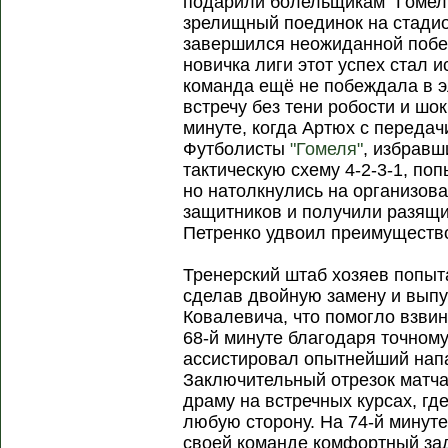
подарили болельщикам "Гомель
зрелищный поединок на стади
завершился неожиданной побед
новичка лиги этот успех стал 
команда ещё не побеждала в э
встречу без тени робости и шо
минуте, когда Артюх с передач
Футболисты
"Гомеля"
, избрав
тактическую схему 4-2-3-1, по
но натолкнулись на организов
защитников и получили разящи
Петренко удвоил преимущество
Тренерский штаб хозяев попыт
сделав двойную замену и выпу
Ковалевича, что помогло взвин
68-й минуте благодаря точном
ассистировал опытнейший н
Заключительный отрезок матч
драму на встречных курсах, гд
любую сторону. На 74-й минут
своей команде комфортный зад