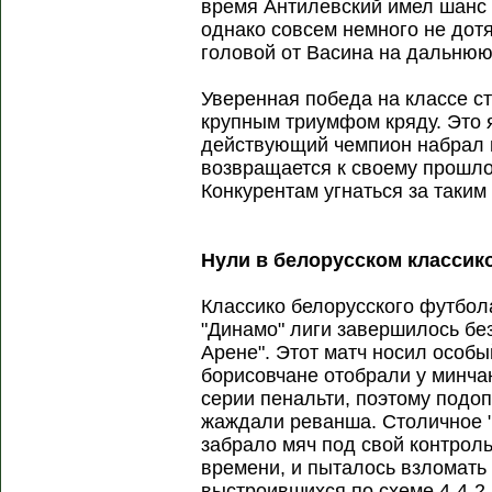
время Антилевский имел шанс
однако совсем немного не дот
головой от Васина на дальнюю
Уверенная победа на классе с
крупным триумфом кряду. Это я
действующий чемпион набрал 
возвращается к своему прошло
Конкурентам угнаться за таким
Нули в белорусском классик
Классико белорусского футбо
"Динамо" лиги завершилось бе
Арене". Этот матч носил особы
борисовчане отобрали у минча
серии пенальти, поэтому подо
жаждали реванша. Столичное "
забрало мяч под свой контрол
времени, и пыталось взломать
выстроившихся по схеме 4-4-2