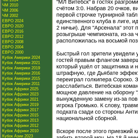
"МЛ Витебск" в гостях разгром
ЧМ 2010
счётом 3:0. Набрав 20 очков, 
ЧМ 2006
первой строчке турнирной табл
ЧМ 2002
единственного клуба в лиге, и
ЕВРО 2024
ЕВРО 2020
2 ничьи). Для "Арсенала" этот
ЕВРО 2016
розыгрыше чемпионата, из-за 
ЕВРО 2012
расположилась на восьмой поз
ЕВРО 2008
ЕВРО 2004
ЕВРО 2000
Быстрый гол зрители увидели у
Кубок Америки 2024
гостей правым флангом завер
Кубок Америки 2021
который ушёл от защитника и 
Кубок Америки 2019
штрафную, где Дьябате эффек
Кубок Америки 2016
Кубок Америки 2015
переиграл голкипера Сороко. З
Кубок Америки 2011
расслабиться. Витебская кома
Кубок Африки 2025
мощное давление на оборону "
Кубок Африки 2023
вынужденную замену из-за по
Кубок Африки 2021
Кубок Африки 2019
игрока Громыко. К слову, трав
Кубок Африки 2017
подката сзади со стороны Анти
Кубок Африки 2015
национальной сборной.
Кубок Африки 2013
Кубок Африки 2012
Вскоре после этого приезжий 
Кубок Африки 2010
Кубок Азии 2023
забить второй мяч. На 18-й ми