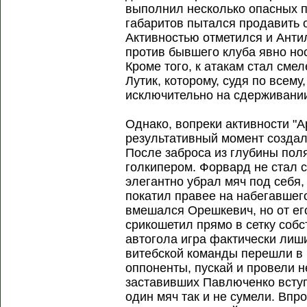
выполнил несколько опасных п
габаритов пытался продавить 
Активностью отметился и Антил
против бывшего клуба явно но
Кроме того, к атакам стал сме
Лутик, которому, судя по всем
исключительно на сдерживании
Однако, вопреки активности "
результативный момент создал
После заброса из глубины пол
голкипером. Форвард не стал с
элегантно убрал мяч под себя,
покатил правее на набегавшего
вмешался Орешкевич, но от ег
срикошетил прямо в сетку собс
автогола игра фактически лиш
витебской команды перешли в 
оппоненты, пускай и провели 
заставивших Павлюченко вступи
один мяч так и не сумели. Впр