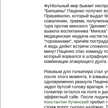
Футбольный мир бывает неспра
"Белшины" Паценко получил во
Пришивалко, который выдал бл
сожалению, травма, полученна
тура против минского "Динамо
вывела воспитанника "Минска"
медицинская неудача настигла 
"горожанами", причём пострад
А ведь дебют встречи сложился
минут Паценко спас команду п
который ворвался в штрафную 
комбинации атакующего дуэта 
Роковым для голкипера стал у
после этого момента. К взмыв
одновременно рванули Паценко
задел бутсой голову вратаря.
голкипер остался на поле и д
эффектный сэйв. После подач
Константин Кучинский
пробил г
страж ворот сыграл надёжно. Т