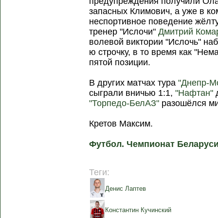
предупреждения получили Ола
запасных Климович, а уже в к
неспортивное поведение жёлту
тренер "Ислочи"
Дмитрий Кома
волевой виктории "Ислочь" наб
ю строчку, в то время как "Нем
пятой позиции.
В других матчах тура
"Днепр-М
сыграли вничью 1:1,
"Нафтан"
д
"Торпедо-БелАЗ"
разошёлся м
Кретов Максим.
Футбол. Чемпионат Беларуси
Теги:
Денис Лаптев
Константин Кучинский