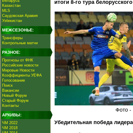
Беларусь
итоги 8-го тура белорусского
Казахстан
MLS
Саудовская Аравия
Узбекистан
МЕЖСЕЗОНЬЕ:
Трансферы
Контрольные матчи
РАЗНОЕ:
Прогнозы от ФНК
Российские новости
Мировые Новости
Коэффициенты УЕФА
Голосование
Поиск
Вакансии
Новый Форум
Старый Форум
Контакты
Фото -
АРХИВЫ:
Убедительная победа лидер
ЧМ 2022
ЧМ 2018
ЧМ 2014