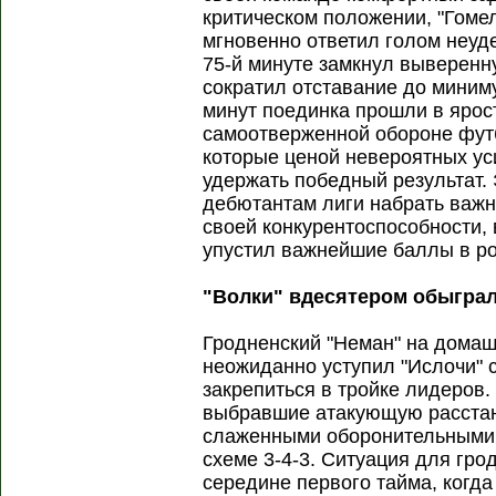
критическом положении, "Гоме
мгновенно ответил голом неуд
75-й минуте замкнул выверенн
сократил отставание до миним
минут поединка прошли в ярос
самоотверженной обороне фут
которые ценой невероятных ус
удержать победный результат.
дебютантам лиги набрать важн
своей конкурентоспособности, 
упустил важнейшие баллы в ро
"Волки" вдесятером обыграл
Гродненский "Неман" на дома
неожиданно уступил "Ислочи" с
закрепиться в тройке лидеров.
выбравшие атакующую расстано
слаженными оборонительными 
схеме 3-4-3. Ситуация для гр
середине первого тайма, когда