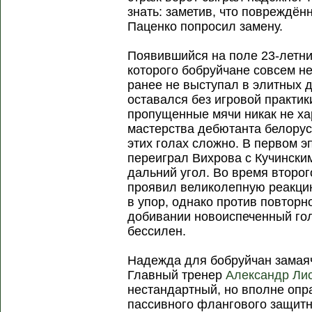
знать: заметив, что повреждён
Паценко попросил замену.
Появившийся на поле 23-летн
которого бобруйчане совсем н
ранее не выступал в элитных 
оставался без игровой практик
пропущенные мячи никак не ха
мастерства дебютанта белорусс
этих голах сложно. В первом 
переиграл Вихрова с Кучински
дальний угол. Во время второг
проявил великолепную реакцию
в упор, однако против повторн
добивании новоиспеченный го
бессилен.
Надежда для бобруйчан замаяч
Главный тренер
Александр Ли
нестандартный, но вполне опр
пассивного флангового защитн