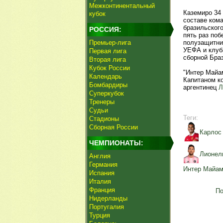
Межконтинентальный
Каземиро 34 
кубок
составе кома
бразильского
РОССИЯ:
пять раз по
Премьер-лига
полузащитник
УЕФА и клубн
Первая лига
сборной Браз
Вторая лига
Кубок России
"Интер Майа
Календарь
Капитаном к
Бомбардиры
аргентинец
Л
Суперкубок
Тренеры
Судьи
Теги:
Стадионы
Сборная России
Карлос
ЧЕМПИОНАТЫ:
Лионел
Англия
Германия
Интер Майа
Испания
Италия
Франция
По
Нидерланды
Португалия
Турция