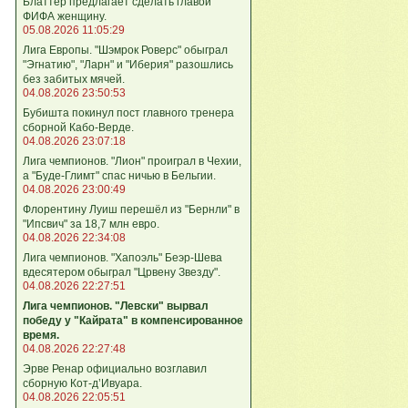
Блаттер предлагает сделать главой
ФИФА женщину.
05.08.2026 11:05:29
Лига Европы. "Шэмрок Роверс" обыграл
"Эгнатию", "Ларн" и "Иберия" разошлись
без забитых мячей.
04.08.2026 23:50:53
Бубишта покинул пост главного тренера
сборной Кабо-Верде.
04.08.2026 23:07:18
Лига чемпионов. "Лион" проиграл в Чехии,
а "Буде-Глимт" спас ничью в Бельгии.
04.08.2026 23:00:49
Флорентину Луиш перешёл из "Бернли" в
"Ипсвич" за 18,7 млн евро.
04.08.2026 22:34:08
Лига чемпионов. "Хапоэль" Беэр-Шева
вдесятером обыграл "Црвену Звезду".
04.08.2026 22:27:51
Лига чемпионов. "Левски" вырвал
победу у "Кайрата" в компенсированное
время.
04.08.2026 22:27:48
Эрве Ренар официально возглавил
сборную Кот-д’Ивуара.
04.08.2026 22:05:51