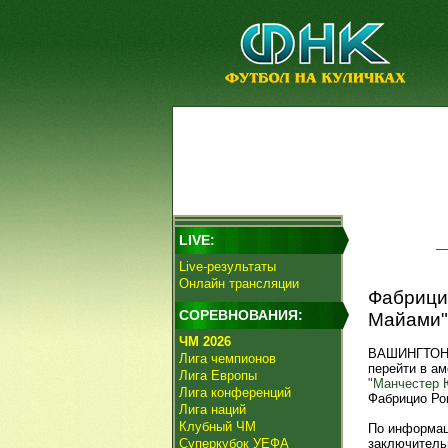
LIVE:
Live-результаты
Онлайн трансляции
Фабрицио
СОРЕВНОВАНИЯ:
Майами"
ЧМ 2026
ВАШИНГТОН, 
Лига чемпионов
перейти в а
Лига Европы
"Манчестер 
Лига конференций
Фабрицио Ро
Лига наций
Клубный ЧМ
По информаци
Суперкубок УЕФА
заключительн