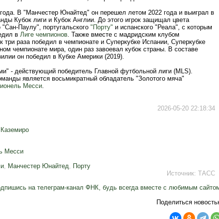
года. В "Манчестер Юнайтед" он перешел летом 2022 года и выиграл в
нды Кубок лиги и Кубок Англии. До этого игрок защищал цвета
 "Сан-Паулу", португальского
"Порту"
и испанского "Реала", с которым
бедил в
Лиге чемпионов
. Также вместе с мадридским клубом
 три раза победил в чемпионате и Суперкубке Испании, Суперкубке
ом чемпионате мира, один раз завоевал кубок страны. В составе
илии он победил в Кубке Америки (2019).
ми" - действующий победитель Главной футбольной лиги (MLS).
оманды является восьмикратный обладатель "Золотого мяча"
ионель Месси
.
2026-05-20 22:18:34
 Каземиро
ь Месси
ми
,
Манчестер Юнайтед
,
Порту
Источник:
ТАСС
дпишись на телеграм-канал ФНК, будь всегда вместе с любимым сайто
Поделиться новость