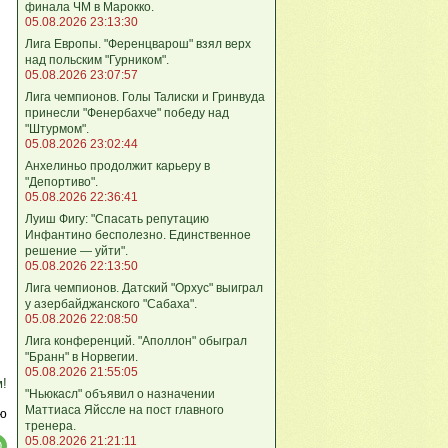
финала ЧМ в Марокко.
05.08.2026 23:13:30
Лига Европы. "Ференцварош" взял верх
над польским "Гурником".
05.08.2026 23:07:57
Лига чемпионов. Голы Талиски и Гринвуда
принесли "Фенербахче" победу над
"Штурмом".
05.08.2026 23:02:44
Анхелиньо продолжит карьеру в
"Депортиво".
05.08.2026 22:36:41
Луиш Фигу: "Спасать репутацию
Инфантино бесполезно. Единственное
решение — уйти".
05.08.2026 22:13:50
Лига чемпионов. Датский "Орхус" выиграл
у азербайджанского "Сабаха".
05.08.2026 22:08:50
Лига конференций. "Аполлон" обыграл
"Бранн" в Норвегии.
05.08.2026 21:55:05
м!
"Ньюкасл" объявил о назначении
Маттиаса Яйссле на пост главного
ю
тренера.
05.08.2026 21:21:11