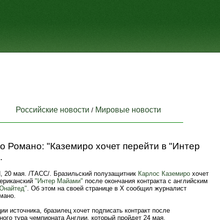
Российские новости
Мировые новости
/
 Романо: "Каземиро хочет перейти в "Интер
.
20 мая. /ТАСС/. Бразильский полузащитник
Карлос Каземиро
хочет
мериканский
"Интер Майами"
после окончания контракта с английским
Юнайтед"
. Об этом на своей странице в X сообщил журналист
мано.
и источника, бразилец хочет подписать контракт после
ого тура чемпионата Англии, который пройдет 24 мая.