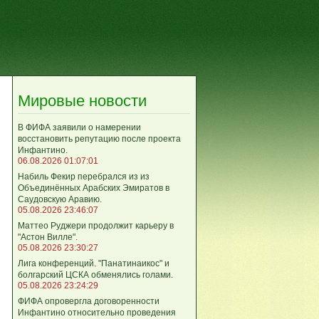
Мировые новости
В ФИФА заявили о намерении
восстановить репутацию после проекта
Инфантино.
06.08.2026 01:07:01
Набиль Фекир перебрался из из
Объединённых Арабских Эмиратов в
Саудовскую Аравию.
05.08.2026 23:46:07
Маттео Руджери продолжит карьеру в
"Астон Вилле".
05.08.2026 23:30:27
Лига конференций. "Панатинаикос" и
болгарский ЦСКА обменялись голами.
05.08.2026 23:24:29
ФИФА опровергла договоренности
Инфантино относительно проведения