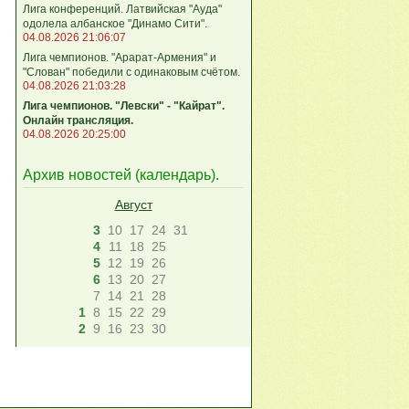
Лига кoнференций. Латвийская "Ауда"
одолела албанское "Динамо Сити".
04.08.2026 21:06:07
Лига чемпионов. "Арарат-Армения" и
"Слован" победили с одинаковым счётом.
04.08.2026 21:03:28
Лига чемпионов. "Левски" - "Кайрат".
Онлайн трансляция.
04.08.2026 20:25:00
Архив новостей (
календарь
).
Август
3
10
17
24
31
4
11
18
25
5
12
19
26
6
13
20
27
7
14
21
28
1
8
15
22
29
2
9
16
23
30