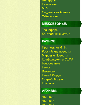
Беларусь
Казахстан
MLS
Саудовская Аравия
Узбекистан
МЕЖСЕЗОНЬЕ:
Трансферы
Контрольные матчи
РАЗНОЕ:
Прогнозы от ФНК
Российские новости
Мировые Новости
Коэффициенты УЕФА
Голосование
Поиск
Вакансии
Новый Форум
Старый Форум
Контакты
АРХИВЫ:
ЧМ 2022
ЧМ 2018
ЧМ 2014