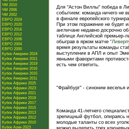
ЧМ 2010
Для "Астон Виллы" победа в Л
ЧМ 2006
событием: команда ничего не в
ЧМ 2002
в финале европейского турнира
ЕВРО 2024
При этом поражение не будет 
ЕВРО 2020
ЕВРО 2016
англичане недавно досрочно об
ЕВРО 2012
таблице Английской премьер-ли
ЕВРО 2008
обыграв в ярком матче
"Ливерп
ЕВРО 2004
время результаты команды ста
ЕВРО 2000
выступление в АПЛ и опыт Эме
Кубок Америки 2024
явными фаворитами противосто
Кубок Америки 2021
Кубок Америки 2019
есть чем ответить.
Кубок Америки 2016
Кубок Америки 2015
Кубок Америки 2011
Кубок Африки 2025
"Фрайбург" - синоним веселья 
Кубок Африки 2023
Кубок Африки 2021
Кубок Африки 2019
Кубок Африки 2017
Кубок Африки 2015
Команда 41-летнего специалис
Кубок Африки 2013
зрелищный футбол, опираясь н
Кубок Африки 2012
молодые таланты со всех уголк
Кубок Африки 2010
Кубок Азии 2023
можно выделить трех ключевых 