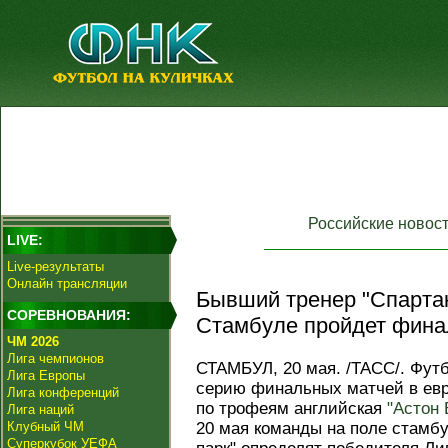
Российские новос
LIVE:
Live-результаты
Онлайн трансляции
Бывший тренер "Спартака
СОРЕВНОВАНИЯ:
Стамбуле пройдет фина
ЧМ 2026
Лига чемпионов
СТАМБУЛ, 20 мая. /ТАСС/. Футб
Лига Европы
серию финальных матчей в евр
Лига конференций
по трофеям английская
"Астон 
Лига наций
Клубный ЧМ
20 мая команды на поле стамб
Суперкубок УЕФА