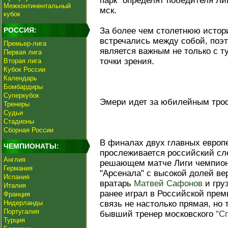
парк" определят победителя Лиг
Межконтинентальный
мск.
кубок
РОССИЯ:
За более чем столетнюю истор
встречались между собой, поэ
Премьер-лига
является важным не только с т
Первая лига
точки зрения.
Вторая лига
Кубок России
Календарь
Бомбардиры
Суперкубок
Эмери идет за юбилейным тр
Тренеры
Судьи
Стадионы
Сборная России
В финалах двух главных европ
ЧЕМПИОНАТЫ:
прослеживается российский сл
Англия
решающем матче Лиги чемпионо
Германия
"Арсенала" с высокой долей ве
Испания
вратарь
Матвей Сафонов
и гру
Италия
ранее играл в Российской прем
Франция
Нидерланды
связь не настолько прямая, но 
Португалия
бывший тренер московского
"С
Турция