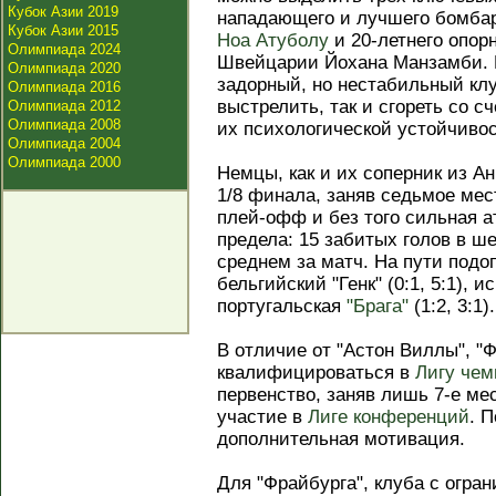
Кубок Азии 2019
нападающего и лучшего бомб
Кубок Азии 2015
Ноа Атуболу
и 20-летнего опор
Олимпиада 2024
Швейцарии Йохана Манзамби. В
Олимпиада 2020
задорный, но нестабильный клу
Олимпиада 2016
выстрелить, так и сгореть со сч
Олимпиада 2012
Олимпиада 2008
их психологической устойчивос
Олимпиада 2004
Олимпиада 2000
Немцы, как и их соперник из А
1/8 финала, заняв седьмое мес
плей-офф и без того сильная а
предела: 15 забитых голов в ше
среднем за матч. На пути под
бельгийский "Генк" (0:1, 5:1), 
португальская
"Брага"
(1:2, 3:1).
В отличие от "Астон Виллы", "Ф
квалифицироваться в
Лигу чем
первенство, заняв лишь 7-е мес
участие в
Лиге конференций
. 
дополнительная мотивация.
Для "Фрайбурга", клуба с огр