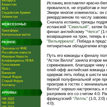
Беларусь
Испанец возглавлял красно-бел
Казахстан
провалился, не отработав и пол
MLS
Эмери многое изменилось: он с
Саудовская Аравия
Узбекистан
рекордсменом по числу завоева
Сначала испанец трижды подря
МЕЖСЕЗОНЬЕ:
испанской
"Севильей"
, затем 
Трансферы
финал английскому
"Челси"
(1:
Контрольные матчи
возвращение на трон, теперь в 
"Вильярреала"
. Победа в пред
РАЗНОЕ:
пятикратным обладателем второ
Прогнозы от ФНК
Российские новости
Путь его команды к финалу по
Мировые Новости
"Астон Вилла" заняла второе м
Коэффициенты УЕФА
Голосование
соревнования, благодаря чему 
Поиск
плей-офф английская команда 
Вакансии
одержав пять побед в шести ма
Новый Форум
первой полуфинальной игре п
Старый Форум
проиграв в гостях с минимальн
Контакты
Вилла" хорошо настроилась и п
АРХИВЫ:
разгромив его со счетом 4:0. 
французский
"Лилль"
(1:0, 2:0
ЧМ 2022
ЧМ 2018
4:0).
ЧМ 2014