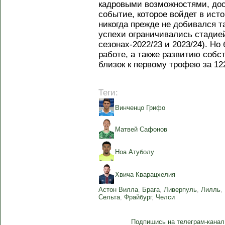
кадровыми возможностями, дос
событие, которое войдет в ист
никогда прежде не добивался та
успехи ограничивались стадией
сезонах-2022/23 и 2023/24). Но
работе, а также развитию собс
близок к первому трофею за 12
Теги:
Винченцо Грифо
Матвей Сафонов
Ноа Атуболу
Хвича Кварацхелия
Астон Вилла
,
Брага
,
Ливерпуль
,
Лилль
,
Сельта
,
Фрайбург
,
Челси
Подпишись на телеграм-канал