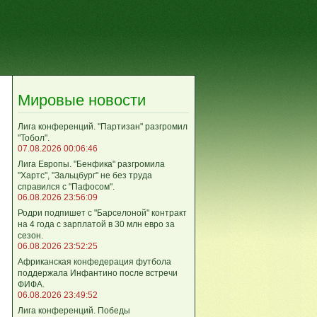
Мировые новости
Лига кoнференций. "Партизан" разгромил
"Тобол".
07.08.2026 00:06:46
Лига Европы. "Бенфика" разгромила
"Хартс", "Зальцбург" не без труда
справился с "Пафосом".
06.08.2026 23:56:09
Родри подпишет с "Барселоной" контракт
на 4 года с зарплатой в 30 млн евро за
сезон.
06.08.2026 23:52:25
Африканская конфедерация футбола
поддержала Инфантино после встречи
ФИФА.
06.08.2026 23:49:52
Лига кoнференций. Победы