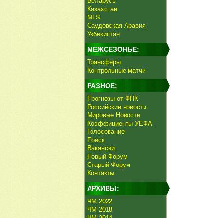
Беларусь
Казахстан
MLS
Саудовская Аравия
Узбекистан
МЕЖСЕЗОНЬЕ:
Трансферы
Контрольные матчи
РАЗНОЕ:
Прогнозы от ФНК
Российские новости
Мировые Новости
Коэффициенты УЕФА
Голосование
Поиск
Вакансии
Новый Форум
Старый Форум
Контакты
АРХИВЫ:
ЧМ 2022
ЧМ 2018
ЧМ 2014