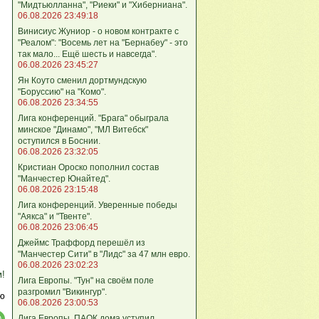
"Мидтьюлланна", "Риеки" и "Хиберниана".
06.08.2026 23:49:18
Винисиус Жуниор - о новом контракте с
"Реалом": "Восемь лет на "Бернабеу" - это
так мало... Ещё шесть и навсегда".
06.08.2026 23:45:27
Ян Коуто сменил дортмундскую
"Боруссию" на "Комо".
06.08.2026 23:34:55
Лига кoнференций. "Брага" обыграла
минское "Динамо", "МЛ Витебск"
оступился в Боснии.
06.08.2026 23:32:05
Кристиан Ороско пополнил состав
"Манчестер Юнайтед".
06.08.2026 23:15:48
Лига кoнференций. Уверенные победы
"Аякса" и "Твенте".
06.08.2026 23:06:45
Джеймс Траффорд перешёл из
"Манчестер Сити" в "Лидс" за 47 млн евро.
06.08.2026 23:02:23
м!
Лига Европы. "Тун" на своём поле
разгромил "Викингур".
ю
06.08.2026 23:00:53
Лига Европы. ПАОК дома уступил