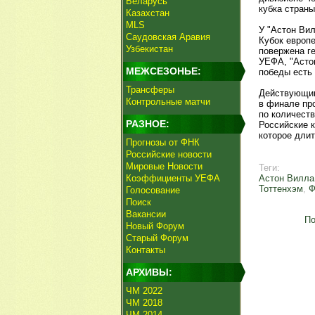
Беларусь
кубка стран
Казахстан
MLS
У "Астон Вил
Саудовская Аравия
Кубок европ
Узбекистан
повержена г
УЕФА, "Асто
МЕЖСЕЗОНЬЕ:
победы есть 
Трансферы
Действующим
Контрольные матчи
в финале пр
по количест
РАЗНОЕ:
Российские 
которое длит
Прогнозы от ФНК
Российские новости
Мировые Новости
Теги:
Коэффициенты УЕФА
Астон Вилла
Тоттенхэм
,
Ф
Голосование
Поиск
Вакансии
По
Новый Форум
Старый Форум
Контакты
АРХИВЫ:
ЧМ 2022
ЧМ 2018
ЧМ 2014