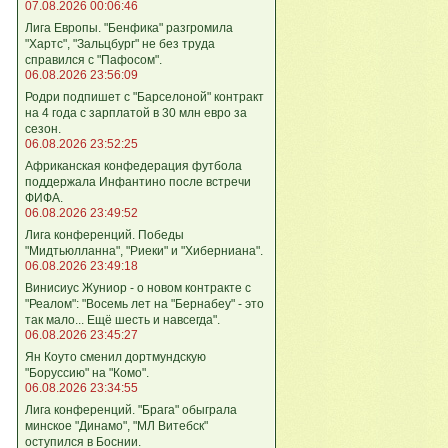
07.08.2026 00:06:46
Лига Европы. "Бенфика" разгромила
"Хартс", "Зальцбург" не без труда
справился с "Пафосом".
06.08.2026 23:56:09
Родри подпишет с "Барселоной" контракт
на 4 года с зарплатой в 30 млн евро за
сезон.
06.08.2026 23:52:25
Африканская конфедерация футбола
поддержала Инфантино после встречи
ФИФА.
06.08.2026 23:49:52
Лига кoнференций. Победы
"Мидтьюлланна", "Риеки" и "Хиберниана".
06.08.2026 23:49:18
Винисиус Жуниор - о новом контракте с
"Реалом": "Восемь лет на "Бернабеу" - это
так мало... Ещё шесть и навсегда".
06.08.2026 23:45:27
Ян Коуто сменил дортмундскую
"Боруссию" на "Комо".
06.08.2026 23:34:55
Лига кoнференций. "Брага" обыграла
минское "Динамо", "МЛ Витебск"
оступился в Боснии.