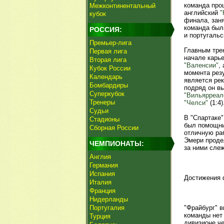
команда про
Межконтинентальный
английский
"
кубок
финала, заня
команда была
РОССИЯ:
и португаль
Премьер-лига
Главным тре
Первая лига
начале карье
Вторая лига
"Валенсии"
,
Кубок России
момента рез
Календарь
является ре
Бомбардиры
подряд он вы
Суперкубок
"Вильярреал
Тренеры
"Челси"
(1:4)
Судьи
В "Спартаке
Стадионы
был помощни
Сборная России
отличную раб
Эмери продел
ЧЕМПИОНАТЫ:
за ними слеж
Англия
Германия
Испания
Достижения 
Италия
Франция
Нидерланды
Португалия
"Фрайбург" в
команды нет
Турция
дивизионе че