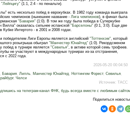
ы
"Лейпцигу"
(1:1, 2:4 - по пенальти).
лы" есть несколько побед в еврокубках. В 1982 году команда выиграла
ейских чемпионов (нынешнее название -
Лига чемпионов
), в финал была
ерманская
"Бавария"
(1:0). В том же году была победа в Суперкубке
н Вилла" оказалась сильнее испанской
"Барселоны"
(0:1, 3:0). Еще две
в Кубке Интертото - в 2001 и 2008 годах.
 победителем Лиги Европы является английский
"Тоттенхэм"
, который
ошлого розыгрыша обыграл
"Манчестер Юнайтед"
(1:0). Рекордсменом
ву побед в турнире является
"Севилья"
, в активе которой семь трофеев.
клубы не участвуют в международных турнирах из-за отстранения,
ся с 2022 года.
2026-05-20 00:04:50
,
Бавария
,
Лилль
,
Манчестер Юнайтед
,
Ноттингем Форест
,
Севилья
,
райбург
,
Челси
Источник:
ТАСС
дпишись на телеграм-канал ФНК, будь всегда вместе с любимым сайто
Поделиться новость