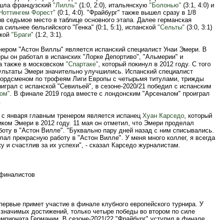
шла французский
"Лилль"
(1:0, 2:0), итальянскую
"Болонью"
(3:1, 4:0) и
Ноттингем Форест"
(0:1, 4:0). "Фрайбург" также вышел сразу в 1/8
в седьмое место в таблице основного этапа. Далее германская
 сильнее бельгийского "Генка" (0:1, 5:1), испанской
"Сельты"
(3:0, 3:1)
ской
"Браги"
(1:2, 3:1).
нером "Астон Виллы" является испанский специалист Унаи Эмери. В
ры он работал в испанских "Лорке Депортиво", "Альмерии" и
 а также в московском
"Спартаке"
, который покинул в 2012 году. С того
ультаты Эмери значительно улучшились. Испанский специалист
кордсменом по трофеям Лиги Европы с четырьмя титулами, трижды
играл с испанской "Севильей", в сезоне-2020/21 победил с испанским
ом"
. В финале 2019 года вместе с лондонским "Арсеналом" проиграл
.
" с января главным тренером является испанец
Хуан Карседо
, который
ком Эмери в 2012 году. 11 мая он отметил, что Эмери проделал
оту в "Астон Вилле". "Буквально пару дней назад с ним списывались.
ал прекрасную работу в "Астон Вилле". У меня много коллег, я всегда
у и счастлив за их успехи", - сказал Карседо журналистам.
финалистов
первые примет участие в финале клубного европейского турнира. У
 значимых достижений, только четыре победы во втором по силе
мпионата Германии. В сезоне-2021/22 "Фрайбург" уступил в финале