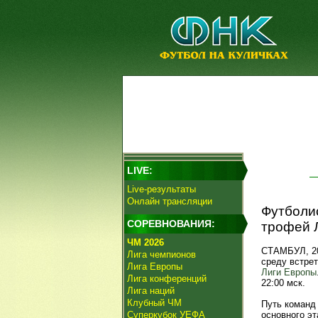
LIVE:
Live-результаты
Онлайн трансляции
Футболи
СОРЕВНОВАНИЯ:
трофей 
ЧМ 2026
СТАМБУЛ, 20
Лига чемпионов
среду встрет
Лига Европы
Лиги Европы
Лига конференций
22:00 мск.
Лига наций
Клубный ЧМ
Путь команд
Суперкубок УЕФА
основного эт