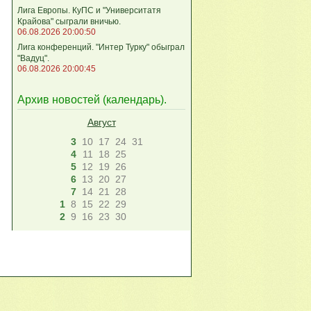
Лига Европы. КуПС и "Университатя
Крайова" сыграли вничью.
06.08.2026 20:00:50
Лига конференций. "Интер Турку" обыграл
"Вадуц".
06.08.2026 20:00:45
Архив новостей (
календарь
).
Август
3
10
17
24
31
4
11
18
25
5
12
19
26
6
13
20
27
7
14
21
28
1
8
15
22
29
2
9
16
23
30