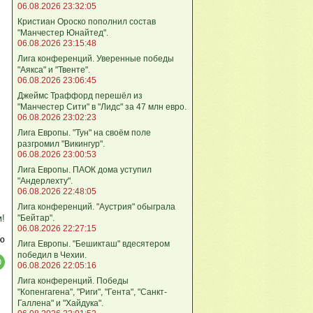
06.08.2026 23:32:05
Кристиан Ороско пополнил состав
"Манчестер Юнайтед".
06.08.2026 23:15:48
Лига кoнференций. Уверенные победы
"Аякса" и "Твенте".
06.08.2026 23:06:45
Джеймс Траффорд перешёл из
"Манчестер Сити" в "Лидс" за 47 млн евро.
06.08.2026 23:02:23
Лига Европы. "Тун" на своём поле
разгромил "Викингур".
06.08.2026 23:00:53
Лига Европы. ПАОК дома уступил
"Андерлехту".
06.08.2026 22:48:05
Лига конференций. "Аустрия" обыграла
"Бейтар".
м!
06.08.2026 22:27:15
ю
Лига Европы. "Бешикташ" вдесятером
победил в Чехии.
06.08.2026 22:05:16
Лига конференций. Победы
"Копенгагена", "Риги", "Гента", "Санкт-
Галлена" и "Хайдука".