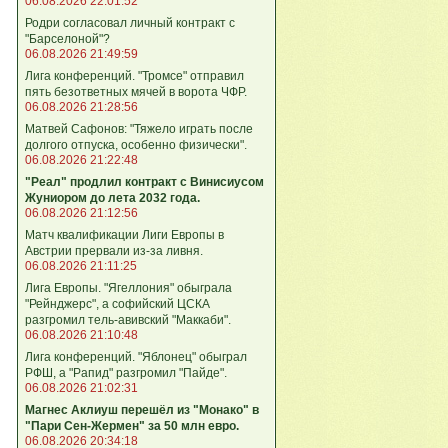
06.08.2026 22:01:52
Родри согласовал личный контракт с
"Барселоной"?
06.08.2026 21:49:59
Лига конференций. "Тромсе" отправил
пять безответных мячей в ворота ЧФР.
06.08.2026 21:28:56
Матвей Сафонов: "Тяжело играть после
долгого отпуска, особенно физически".
06.08.2026 21:22:48
"Реал" продлил контракт с Винисиусом
Жуниором до лета 2032 года.
06.08.2026 21:12:56
Матч квалификации Лиги Европы в
Австрии прервали из-за ливня.
06.08.2026 21:11:25
Лига Европы. "Ягеллония" обыграла
"Рейнджерс", а софийский ЦСКА
разгромил тель-авивский "Маккаби".
06.08.2026 21:10:48
Лига кoнференций. "Яблонец" обыграл
РФШ, а "Рапид" разгромил "Пайде".
06.08.2026 21:02:31
Магнес Аклиуш перешёл из "Монако" в
"Пари Сен-Жермен" за 50 млн евро.
06.08.2026 20:34:18