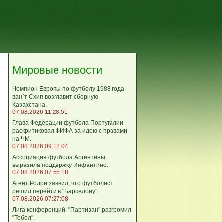
Мировые новости
Чемпион Европы по футболу 1988 года
ван`т Схип возглавит сборную
Казахстана.
07.08.2026 11:28:51
Глава Федерации футбола Португалии
раскритиковал ФИФА за идею с правами
на ЧМ.
07.08.2026 09:12:04
Ассоциация футбола Аргентины
выразила поддержку Инфантино.
07.08.2026 07:55:18
Агент Родри заявил, что футболист
решил перейти в "Барселону".
07.08.2026 07:27:08
Лига кoнференций. "Партизан" разгромил
"Тобол".