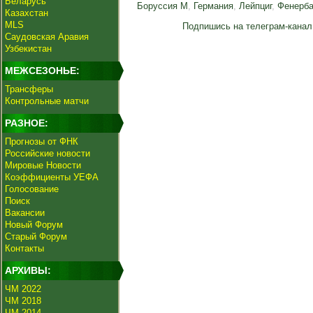
Беларусь
Боруссия М
,
Германия
,
Лейпциг
,
Фенерб
Казахстан
MLS
Подпишись на телеграм-канал
Саудовская Аравия
Узбекистан
МЕЖСЕЗОНЬЕ:
Трансферы
Контрольные матчи
РАЗНОЕ:
Прогнозы от ФНК
Российские новости
Мировые Новости
Коэффициенты УЕФА
Голосование
Поиск
Вакансии
Новый Форум
Старый Форум
Контакты
АРХИВЫ:
ЧМ 2022
ЧМ 2018
ЧМ 2014