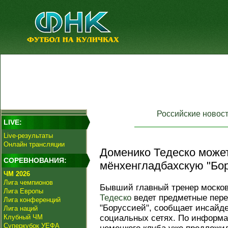
Российские новос
LIVE:
Live-результаты
Онлайн трансляции
Доменико Тедеско может
СОРЕВНОВАНИЯ:
мёнхенгладбахскую "Бор
ЧМ 2026
Лига чемпионов
Бывший главный тренер моско
Лига Европы
Тедеско
ведет предметные пере
Лига конференций
"Боруссией", сообщает инсайде
Лига наций
Клубный ЧМ
социальных сетях. По информа
Суперкубок УЕФА