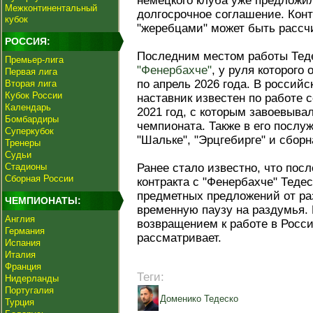
немецкого клуба уже предложи
Межконтинентальный
долгосрочное соглашение. Конт
кубок
"жеребцами" может быть рассчи
РОССИЯ:
Последним местом работы Тед
Премьер-лига
"Фенербахче"
, у руля которого
Первая лига
по апрель 2026 года. В россий
Вторая лига
Кубок России
наставник известен по работе с
Календарь
2021 год, с которым завоевыв
Бомбардиры
чемпионата. Также в его послу
Суперкубок
"Шальке", "Эрцгебирге" и сборн
Тренеры
Судьи
Стадионы
Ранее стало известно, что пос
Сборная России
контракта с "Фенербахче" Теде
предметных предложений от ра
ЧЕМПИОНАТЫ:
временную паузу на раздумья. 
Англия
возвращением к работе в Росси
Германия
рассматривает.
Испания
Италия
Франция
Теги:
Нидерланды
Португалия
Доменико Тедеско
Турция