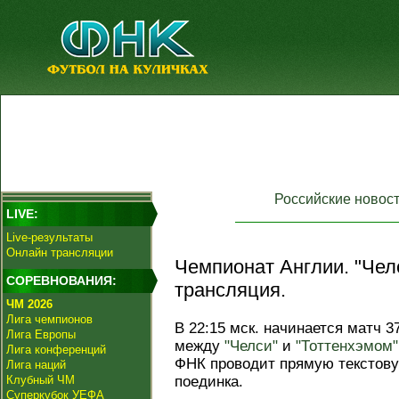
Российские новос
LIVE:
Live-результаты
Онлайн трансляции
Чемпионат Англии. "Челс
СОРЕВНОВАНИЯ:
трансляция.
ЧМ 2026
Лига чемпионов
В 22:15 мск. начинается матч 3
Лига Европы
между
"Челси"
и
"Тоттенхэмом"
Лига конференций
ФНК проводит прямую текстов
Лига наций
Клубный ЧМ
поединка.
Суперкубок УЕФА