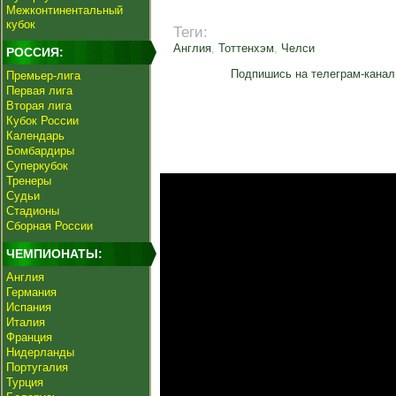
Межконтинентальный
кубок
Теги:
Англия
,
Тоттенхэм
,
Челси
РОССИЯ:
Подпишись на телеграм-канал
Премьер-лига
Первая лига
Вторая лига
Кубок России
Календарь
Бомбардиры
Суперкубок
Тренеры
Судьи
Стадионы
Сборная России
ЧЕМПИОНАТЫ:
Англия
Германия
Испания
Италия
Франция
Нидерланды
Португалия
Турция