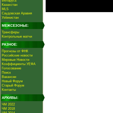
Беларусь
Казахстан
MLS
Саудовская Аравия
Узбекистан
МЕЖСЕЗОНЬЕ:
Трансферы
Контрольные матчи
РАЗНОЕ:
Прогнозы от ФНК
Российские новости
Мировые Новости
Коэффициенты УЕФА
Голосование
Поиск
Вакансии
Новый Форум
Старый Форум
Контакты
АРХИВЫ:
ЧМ 2022
ЧМ 2018
ЧМ 2014