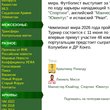
Беларусь
мира. Футболист выступает за "
Казахстан
по ходу карьеры нападающий та
MLS
"Спортинг"
, английский
"Манче
Саудовская Аравия
Узбекистан
"Ювентус"
и испанский "Реал".
МЕЖСЕЗОНЬЕ:
Чемпионат мира 2026 года прой
Трансферы
Турнир состоится с 11 июня по
Контрольные матчи
впервые примут участие 48 ком
португальцам предстоит сыграт
РАЗНОЕ:
Колумбии и ДР Конго.
Прогнозы от ФНК
Российские новости
Мировые Новости
Теги:
Коэффициенты УЕФА
Голосование
Криштиану Роналду
Поиск
Вакансии
Новый Форум
Лионель Месси
Старый Форум
Манчестер Юнайтед
,
Спортинг
,
Ювентус
Контакты
АРХИВЫ:
Подпишись на телеграм-канал
ЧМ 2022
ЧМ 2018
ЧМ 2014