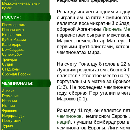
национальной федерации.
Межконтинентальный
кубок
Роналду является одним из дв
РОССИЯ:
сыгравшим на пяти чемпионата
является восьмикратный облад
Премьер-лига
сборной Аргентины
Лионель Ме
Первая лига
первенствах сыграли мексикан
Вторая лига
Кубок России
Маркес, немец Лотар Маттеус. 
Календарь
первыми футболистами, которы
Бомбардиры
чемпионатах мира.
Суперкубок
Тренеры
На счету Роналду 8 голов в 22
Судьи
Стадионы
Лучшим результатом сборной П
Сборная России
является четвертое место на ту
португальцы в матче за бронз
ЧЕМПИОНАТЫ:
(1:3). На последнем чемпионат
Англия
году, сборная Португалии в че
Германия
Марокко (0:1).
Испания
Италия
Роналду 41 год, он является 
Франция
Нидерланды
чемпионов
, чемпионом Европы
Португалия
наций
, лучшим бомбардиром в
Турция
чемпионатов Европы, Лиги чем