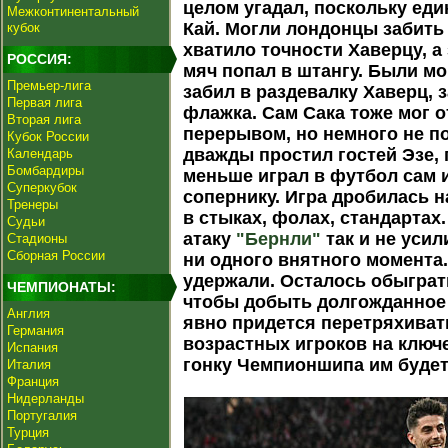
целом угадал, поскольку ед
Межконтинентальный
Кай. Могли лондонцы забить 
кубок
хватило точности Хаверцу, а
РОССИЯ:
мяч попал в штангу. Были мо
Премьер-лига
забил в раздевалку Хаверц, 
Первая лига
флажка. Сам Сака тоже мог 
Вторая лига
перерывом, но немного не по
Кубок России
дважды простил гостей Эзе, 
Календарь
Бомбардиры
меньше играл в футбол сам 
Суперкубок
сопернику. Игра дробилась н
Тренеры
в стыках, фолах, стандарта
Судьи
атаку
"Бернли"
так и не усил
Стадионы
Сборная России
ни одного внятного момента
удержали. Осталось обыграт
ЧЕМПИОНАТЫ:
чтобы добыть долгожданное
Англия
явно придется перетряхивать
Германия
возрастных игроков на ключ
Испания
гонку Чемпионшипа им будет
Италия
Франция
Нидерланды
Португалия
Турция