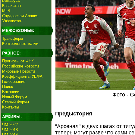
Беларусь
Казахстан
MLS
Саудовская Аравия
Узбекистан
МЕЖСЕЗОНЬЕ:
Трансферы
Контрольные матчи
РАЗНОЕ:
Прогнозы от ФНК
Российские новости
Мировые Новости
Коэффициенты УЕФА
Голосование
Поиск
Вакансии
Фото - G
Новый Форум
Старый Форум
Контакты
Предыстория
АРХИВЫ:
ЧМ 2022
"Арсенал" в двух шагах от титу
ЧМ 2018
теперь могут разве что сами с
ЧМ 2014