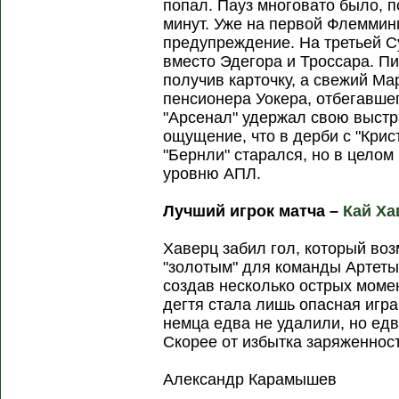
попал. Пауз многовато было, 
минут. Уже на первой Флеммин
предупреждение. На третьей 
вместо Эдегора и Троссара. Пи
получив карточку, а свежий Ма
пенсионера Уокера, отбегавшег
"Арсенал" удержал свою выстр
ощущение, что в дерби с "Крис
"Бернли" старался, но в целом
уровню АПЛ.
Лучший игрок матча –
Кай Ха
Хаверц забил гол, который воз
"золотым" для команды Артеты
создав несколько острых моме
дегтя стала лишь опасная игра
немца едва не удалили, но едв
Скорее от избытка заряженнос
Александр Карамышев