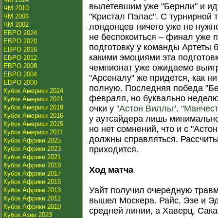
вылетевшим уже "Бернли" и и
ЧМ 2010
"Кристал Пэлас". С турнирной 
ЧМ 2006
ЧМ 2002
лондонцев ничего уже не нужн
ЕВРО 2024
не беспокоиться – финал уже 
ЕВРО 2020
подготовку у команды Артеты бу
ЕВРО 2016
какими эмоциями эта подготов
ЕВРО 2012
ЕВРО 2008
чемпионат уже ожидаемо выигр
ЕВРО 2004
"Арсеналу" же придется, как н
ЕВРО 2000
полную. Последняя победа "Бе
Кубок Америки 2024
февраля, но буквально неделю
Кубок Америки 2021
Кубок Америки 2019
очки у
"Астон Виллы"
.
"Манчест
Кубок Америки 2016
у аутсайдера лишь минимально
Кубок Америки 2015
но нет сомнений, что и с "Асто
Кубок Америки 2011
должны справляться. Рассчиты
Кубок Африки 2025
приходится.
Кубок Африки 2023
Кубок Африки 2021
Кубок Африки 2019
Ход матча
Кубок Африки 2017
Кубок Африки 2015
Уайт получил очередную травму
Кубок Африки 2013
Кубок Африки 2012
вышел Москера. Райс, Эзе и Э
Кубок Африки 2010
средней линии, а Хаверц, Сака
Кубок Азии 2023