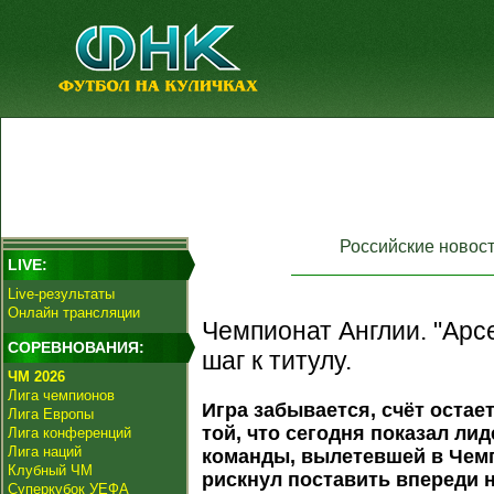
Российские новос
LIVE:
Live-результаты
Онлайн трансляции
Чемпионат Англии. "Арс
СОРЕВНОВАНИЯ:
шаг к титулу.
ЧМ 2026
Лига чемпионов
Игра забывается, счёт остае
Лига Европы
той, что сегодня показал ли
Лига конференций
Лига наций
команды, вылетевшей в Чем
Клубный ЧМ
рискнул поставить впереди н
Суперкубок УЕФА