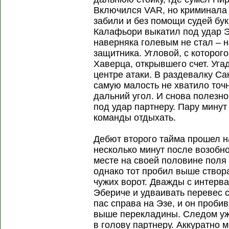
Включился VAR, но криминала 
забили и без помощи судей бук
Калафьори выкатил под удар Э
наверняка голевым не стал – н
защитника. Угловой, с которог
Хаверца, открывшего счет. Угад
центре атаки. В раздевалку Са
самую малость не хватило точ
дальний угол. И снова полезн
под удар партнеру. Пару минут
команды отдыхать.
Дебют второго тайма прошел н
несколько минут после возобн
месте на своей половине поля
однако тот пробил выше створа
чужих ворот. Дважды с интерва
Эбериче и удваивать перевес 
пас справа на Эзе, и он пробив
выше перекладины. Следом уж
в голову партнеру. Аккуратно