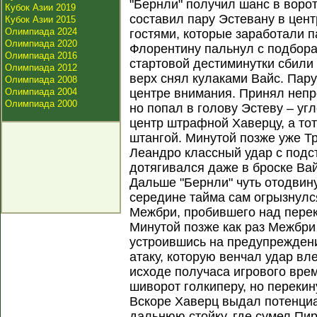
"Бернли" получил шанс в воро
Кубок Азии 2019
составил пару Эстевану в цен
Кубок Азии 2015
Олимпиада 2024
гостями, которые заработали п
Олимпиада 2020
Флорентину пальнул с подбора,
Олимпиада 2016
стартовой дестиминутки сбили
Олимпиада 2012
верх снял кулаками Вайс. Пару
Олимпиада 2008
Олимпиада 2004
центре внимания. Принял непро
Олимпиада 2000
но попал в голову Эстеву – уг
центр штрафной Хаверцу, а тот
штангой. Минутой позже уже Тр
Леандро классный удар с подс
дотягивался даже в броске Вай
Дальше "Бернли" чуть отодвину
середине тайма сам огрызнулс
Межбри, пробившего над пере
Минутой позже как раз Межбри
устроившись на предупреждени
атаку, которую венчал удар вле
исходе получаса игрового врем
шиворот голкиперу, но перекин
Вскоре Хаверц выдал потенциа
дальнюю стойку, где сумел Пир