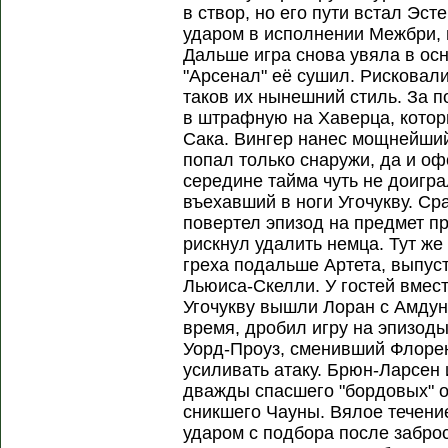
в створ, но его пути встал Эст
ударом в исполнении Межбри, 
Дальше игра снова увяла в осн
"Арсенал" её сушил. Рисковали
таков их нынешний стиль. За п
в штрафную на Хаверца, котор
Сака. Вингер нанес мощнейший 
попал только снаружи, да и о
середине тайма чуть не доигра
въехавший в ноги Угочукву. Ср
повертел эпизод на предмет пр
рискнул удалить немца. Тут же
греха подальше Артета, выпус
Льюиса-Скелли. У гостей вмес
Угочукву вышли Лоран с Амдун
время, дробил игру на эпизод
Уорд-Проуз, сменивший Флоре
усиливать атаку. Брюн-Ларсе
дважды спасшего "бордовых" 
сникшего Чауны. Вялое течени
ударом с подбора после забро