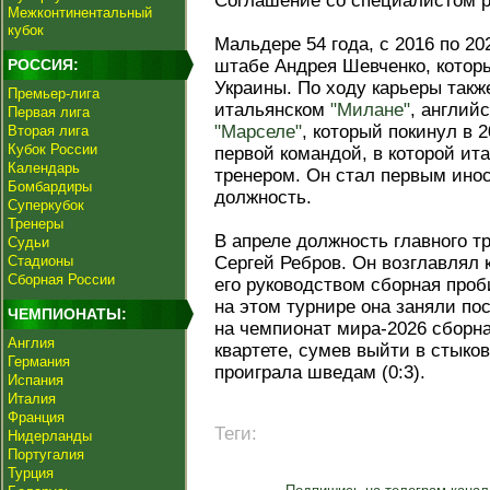
Соглашение со специалистом ра
Межконтинентальный
кубок
Мальдере 54 года, с 2016 по 20
РОССИЯ:
штабе Андрея Шевченко, котор
Украины. По ходу карьеры такж
Премьер-лига
итальянском
"Милане"
, англий
Первая лига
"Марселе"
, который покинул в 
Вторая лига
Кубок России
первой командой, в которой ит
Календарь
тренером. Он стал первым ино
Бомбардиры
должность.
Суперкубок
Тренеры
В апреле должность главного т
Судьи
Стадионы
Сергей Ребров. Он возглавлял 
Сборная России
его руководством сборная проб
на этом турнире она заняли пос
ЧЕМПИОНАТЫ:
на чемпионат мира-2026 сборна
Англия
квартете, сумев выйти в стыко
Германия
проиграла шведам (0:3).
Испания
Италия
Франция
Теги:
Нидерланды
Португалия
Турция