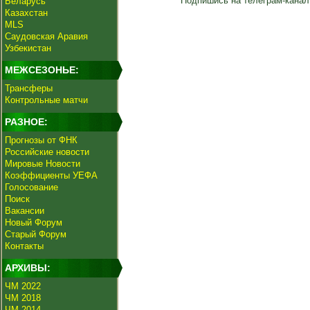
Подпишись на телеграм-канал
Беларусь
Казахстан
MLS
Саудовская Аравия
Узбекистан
МЕЖСЕЗОНЬЕ:
Трансферы
Контрольные матчи
РАЗНОЕ:
Прогнозы от ФНК
Российские новости
Мировые Новости
Коэффициенты УЕФА
Голосование
Поиск
Вакансии
Новый Форум
Старый Форум
Контакты
АРХИВЫ:
ЧМ 2022
ЧМ 2018
ЧМ 2014