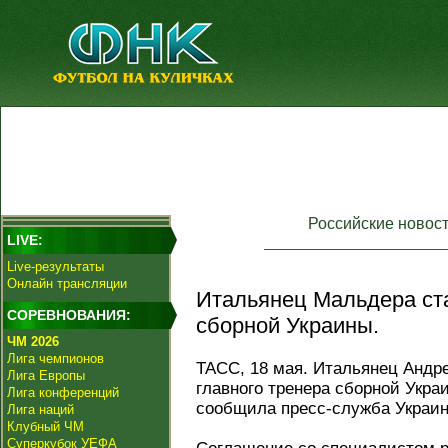
Российские новос
LIVE:
Live-результаты
Онлайн трансляции
Итальянец Мальдера ст
СОРЕВНОВАНИЯ:
сборной Украины.
ЧМ 2026
Лига чемпионов
ТАСС, 18 мая. Итальянец Андр
Лига Европы
главного тренера сборной Укра
Лига конференций
сообщила пресс-служба Украин
Лига наций
Клубный ЧМ
Суперкубок УЕФА