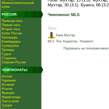
Голы: Мухтар, 13 (1:0). Мухтар, 
Межконтинентальный
Мухтар, 30 (3:1). Буанга, 68 (3:2
кубок
РОССИЯ:
Чемпионат MLS
Премьер-лига
Первая лига
Теги:
Вторая лига
Кубок России
Хани Мухтар
Календарь
MLS
,
Лос-Анджелес
,
Нэшвилл
Бомбардиры
Суперкубок
Подпишись на телеграм-канал
Тренеры
Судьи
Стадионы
Сборная России
ЧЕМПИОНАТЫ:
Англия
Германия
Испания
Италия
Франция
Нидерланды
Португалия
Турция