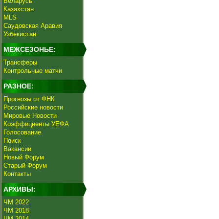
Беларусь
Казахстан
MLS
Саудовская Аравия
Узбекистан
МЕЖСЕЗОНЬЕ:
Трансферы
Контрольные матчи
РАЗНОЕ:
Прогнозы от ФНК
Российские новости
Мировые Новости
Коэффициенты УЕФА
Голосование
Поиск
Вакансии
Новый Форум
Старый Форум
Контакты
АРХИВЫ:
ЧМ 2022
ЧМ 2018
ЧМ 2014