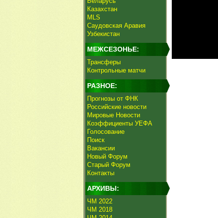
Беларусь
Казахстан
MLS
Саудовская Аравия
Узбекистан
МЕЖСЕЗОНЬЕ:
Трансферы
Контрольные матчи
РАЗНОЕ:
Прогнозы от ФНК
Российские новости
Мировые Новости
Коэффициенты УЕФА
Голосование
Поиск
Вакансии
Новый Форум
Старый Форум
Контакты
АРХИВЫ:
ЧМ 2022
ЧМ 2018
ЧМ 2014