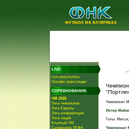
LIVE:
Live-результаты
Онлайн трансляции
Чемпион
СОРЕВНОВАНИЯ:
"Портле
ЧМ 2026
Чемпионат M
Лига чемпионов
Лига Европы
Интер Майам
Лига конференций
Лига наций
Голы: Месси, 
Клубный ЧМ
Суперкубок УЕФА
Чемпионат 