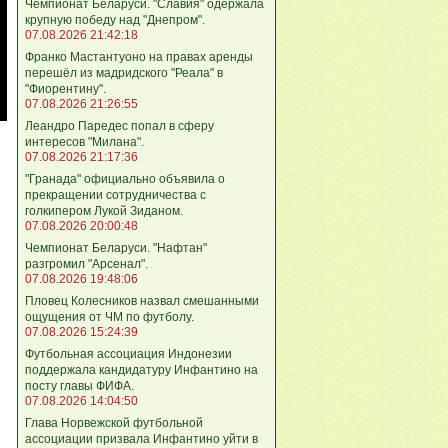
Чемпионат Беларуси. "Славия" одержала
крупную победу над "Днепром".
07.08.2026 21:42:18
Франко Мастантуоно на правах аренды
перешёл из мадридского "Реала" в
"Фиорентину".
07.08.2026 21:26:55
Леандро Паредес попал в сферу
интересов "Милана".
07.08.2026 21:17:36
"Гранада" официально объявила о
прекращении сотрудничества с
голкипером Лукой Зиданом.
07.08.2026 20:00:48
Чемпионат Беларуси. "Нафтан"
разгромил "Арсенал".
07.08.2026 19:48:06
Пловец Колесников назвал смешанными
ощущения от ЧМ по футболу.
07.08.2026 15:24:39
Футбольная ассоциация Индонезии
поддержала кандидатуру Инфантино на
посту главы ФИФА.
07.08.2026 14:04:50
Глава Норвежской футбольной
ассоциации призвала Инфантино уйти в