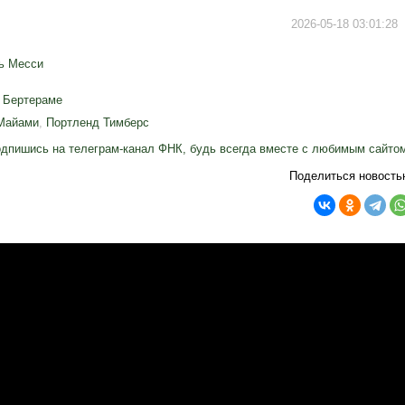
2026-05-18 03:01:28
ь Месси
 Бертераме
Майами
,
Портленд Тимберс
дпишись на телеграм-канал ФНК, будь всегда вместе с любимым сайто
Поделиться новость