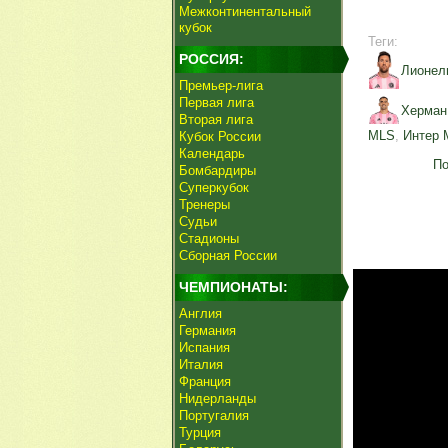
Межконтинентальный
кубок
Теги:
РОССИЯ:
Лионел
Премьер-лига
Первая лига
Херман
Вторая лига
MLS
,
Интер 
Кубок России
Календарь
По
Бомбардиры
Суперкубок
Тренеры
Судьи
Стадионы
Сборная России
ЧЕМПИОНАТЫ:
Англия
Германия
Испания
Италия
Франция
Нидерланды
Португалия
Турция