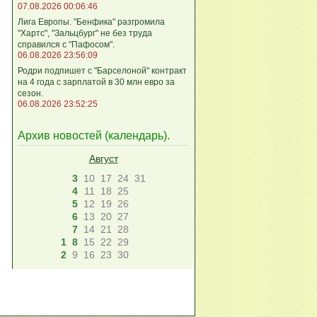
07.08.2026 00:06:46
Лига Европы. "Бенфика" разгромила
"Хартс", "Зальцбург" не без труда
справился с "Пафосом".
06.08.2026 23:56:09
Родри подпишет с "Барселоной" контракт
на 4 года с зарплатой в 30 млн евро за
сезон.
06.08.2026 23:52:25
Архив новостей (
календарь
).
Август
3
10
17
24
31
4
11
18
25
5
12
19
26
6
13
20
27
7
14
21
28
1
8
15
22
29
2
9
16
23
30