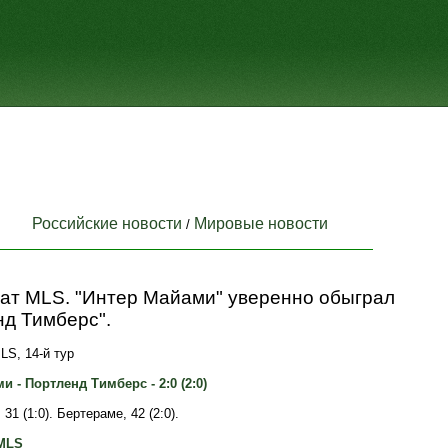
Российские новости
Мировые новости
/
ат MLS. "Интер Майами" уверенно обыграл
нд Тимберс".
LS, 14-й тур
и - Портленд Тимберс - 2:0 (2:0)
31 (1:0). Бертераме, 42 (2:0).
MLS