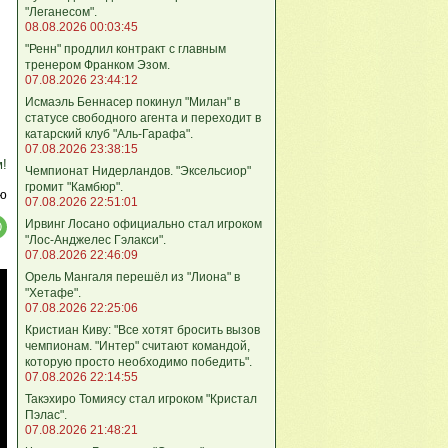
"Леганесом".
08.08.2026 00:03:45
"Ренн" продлил контракт с главным
тренером Франком Эзом.
07.08.2026 23:44:12
Исмаэль Беннасер покинул "Милан" в
статусе свободного агента и переходит в
катарский клуб "Аль-Гарафа".
07.08.2026 23:38:15
м!
Чемпионат Нидерландов. "Эксельсиор"
громит "Камбюр".
ю
07.08.2026 22:51:01
Ирвинг Лосано официально стал игроком
"Лос-Анджелес Гэлакси".
07.08.2026 22:46:09
Орель Мангаля перешёл из "Лиона" в
"Хетафе".
07.08.2026 22:25:06
Кристиан Киву: "Все хотят бросить вызов
чемпионам. "Интер" считают командой,
которую просто необходимо победить".
07.08.2026 22:14:55
Такэхиро Томиясу стал игроком "Кристал
Пэлас".
07.08.2026 21:48:21