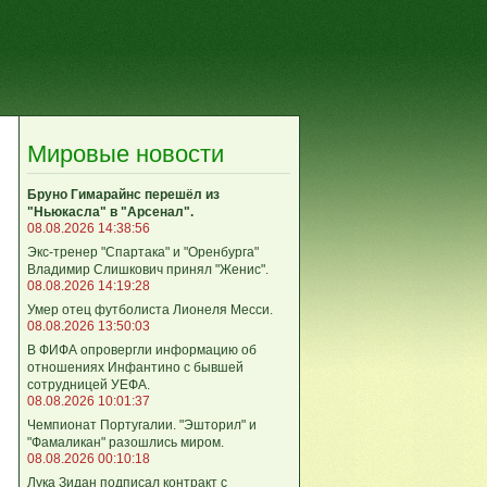
Мировые новости
Бруно Гимарайнс перешёл из
"Ньюкасла" в "Арсенал".
08.08.2026 14:38:56
Экс-тренер "Спартака" и "Оренбурга"
Владимир Слишкович принял "Женис".
08.08.2026 14:19:28
Умер отец футболиста Лионеля Месси.
08.08.2026 13:50:03
В ФИФА опровергли информацию об
отношениях Инфантино с бывшей
сотрудницей УЕФА.
08.08.2026 10:01:37
Чемпионат Португалии. "Эшторил" и
"Фамаликан" разошлись миром.
08.08.2026 00:10:18
Лука Зидан подписал контракт с