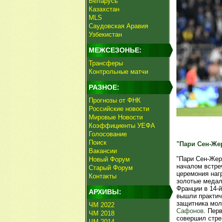
Беларусь
Казахстан
MLS
Саудовская Аравия
Узбекистан
МЕЖСЕЗОНЬЕ:
Трансферы
Контрольные матчи
РАЗНОЕ:
Прогнозы от ФНК
Российские новости
Мировые Новости
Коэффициенты УЕФА
Голосование
Поиск
"Пари Сен-Же
Вакансии
"Пари Сен-Жер
Новый Форум
началом встре
Старый Форум
церемония наг
Контакты
золотые медал
Франции в 14-й
АРХИВЫ:
вышли практич
защитника мо
ЧМ 2022
Сафонов
. Пер
ЧМ 2018
совершил стре
ЧМ 2014