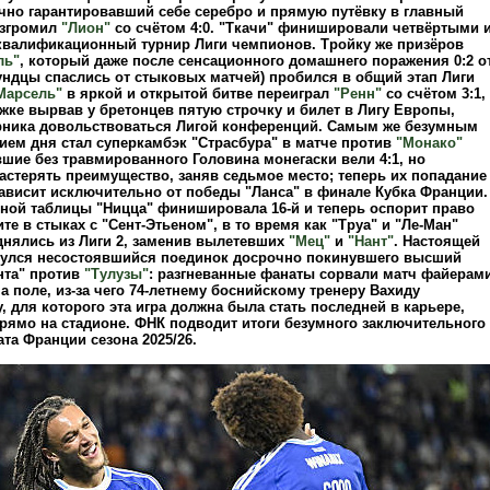
очно гарантировавший себе серебро и прямую путёвку в главный
азгромил
"Лион"
со счётом 4:0. "Ткачи" финишировали четвёртыми 
квалификационный турнир Лиги чемпионов. Тройку же призёров
ль"
, который даже после сенсационного домашнего поражения 0:2 о
ундцы спаслись от стыковых матчей) пробился в общий этап Лиги
Марсель"
в яркой и открытой битве переиграл
"Ренн"
со счётом 3:1,
жке вырвав у бретонцев пятую строчку и билет в Лигу Европы,
рника довольствоваться Лигой конференций. Самым же безумным
ием дня стал суперкамбэк "Страсбура" в матче против
"Монако"
равшие без травмированного Головина монегаски вели 4:1, но
астерять преимущество, заняв седьмое место; теперь их попадание
зависит исключительно от победы "Ланса" в финале Кубка Франции.
рной таблицы "Ницца" финишировала 16-й и теперь оспорит право
ите в стыках с "Сент-Этьеном", в то время как "Труа" и "Ле-Ман"
нялись из Лиги 2, заменив вылетевших
"Мец"
и
"Нант"
. Настоящей
улся несостоявшийся поединок досрочно покинувшего высший
нта" против
"Тулузы"
: разгневанные фанаты сорвали матч файерам
 поле, из-за чего 74-летнему боснийскому тренеру Вахиду
 для которого эта игра должна была стать последней в карьере,
прямо на стадионе. ФНК подводит итоги безумного заключительного
та Франции сезона 2025/26.