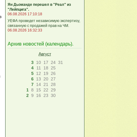
Ян Дьоманде перешел в "Реал" из
"Лейпцига".
06.08.2026 17:10:18
в
УЕФА проведет независимую экспертизу,
связанную с продажей прав на ЧМ.
06.08.2026 16:32:33
Архив новостей (
календарь
).
Август
3
10
17
24
31
4
11
18
25
5
12
19
26
й
6
13
20
27
7
14
21
28
1
8
15
22
29
2
9
16
23
30