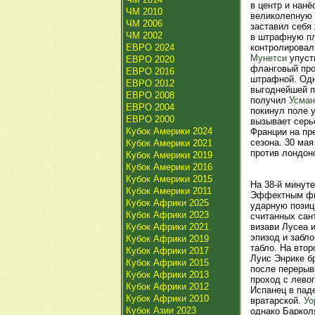
в центр и нанё
ЧМ 2010
великолепную 
ЧМ 2006
заставил себя
ЧМ 2002
в штрафную пл
ЕВРО 2024
контролировал
Мунетси
упуст
ЕВРО 2020
фланговый про
ЕВРО 2016
штрафной. Одн
ЕВРО 2012
выгоднейшей п
ЕВРО 2008
получил
Усман
ЕВРО 2004
покинул поле у
ЕВРО 2000
вызывает серь
Кубок Америки 2024
Франции на пр
сезона. 30 ма
Кубок Америки 2021
против лондонс
Кубок Америки 2019
Кубок Америки 2016
Кубок Америки 2015
На 38-й минут
Кубок Америки 2011
Эффектным фин
Кубок Африки 2025
ударную позиц
Кубок Африки 2023
считанных сант
Кубок Африки 2021
визави Лусеа и
эпизод и забл
Кубок Африки 2019
табло. На вто
Кубок Африки 2017
Луис Энрике б
Кубок Африки 2015
после перерыв
Кубок Африки 2013
проход с лево
Кубок Африки 2012
Испанец в пад
Кубок Африки 2010
вратарской.
Уо
Кубок Азии 2023
однако Баркол