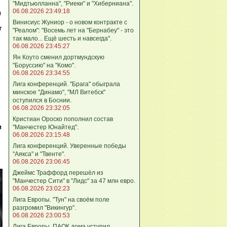
"Мидтьюлланна", "Риеки" и "Хиберниана".
06.08.2026 23:49:18
и
Винисиус Жуниор - о новом контракте с
т
"Реалом": "Восемь лет на "Бернабеу" - это
так мало... Ещё шесть и навсегда".
06.08.2026 23:45:27
Ян Коуто сменил дортмундскую
"Боруссию" на "Комо".
06.08.2026 23:34:55
Лига кoнференций. "Брага" обыграла
минское "Динамо", "МЛ Витебск"
оступился в Боснии.
06.08.2026 23:32:05
Кристиан Ороско пополнил состав
и
"Манчестер Юнайтед".
06.08.2026 23:15:48
Лига кoнференций. Уверенные победы
"Аякса" и "Твенте".
06.08.2026 23:06:45
Джеймс Траффорд перешёл из
"Манчестер Сити" в "Лидс" за 47 млн евро.
06.08.2026 23:02:23
Лига Европы. "Тун" на своём поле
разгромил "Викингур".
06.08.2026 23:00:53
Лига Европы. ПАОК дома уступил