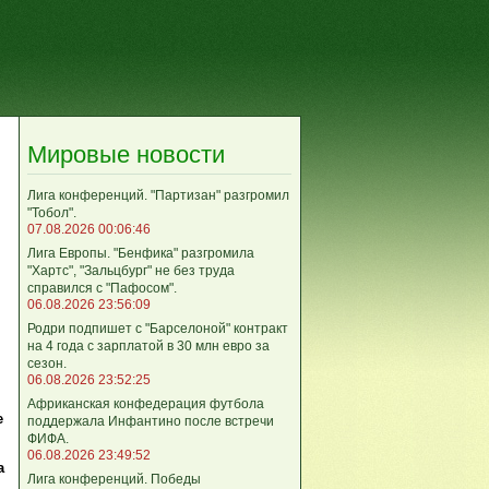
Мировые новости
Лига кoнференций. "Партизан" разгромил
"Тобол".
07.08.2026 00:06:46
Лига Европы. "Бенфика" разгромила
"Хартс", "Зальцбург" не без труда
справился с "Пафосом".
06.08.2026 23:56:09
Родри подпишет с "Барселоной" контракт
на 4 года с зарплатой в 30 млн евро за
сезон.
06.08.2026 23:52:25
Африканская конфедерация футбола
е
поддержала Инфантино после встречи
ФИФА.
06.08.2026 23:49:52
а
Лига кoнференций. Победы