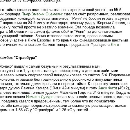
инство из 27 выстрелов бретонцев.
го тайма хозяева поля окончательно закрепили свой успех - на 55-й
ный форвард
Пьер-Эмерик Обамеянг
сделал счёт разгромным, реализова
созданных командой голевых моментов. "Ренн" не бросил играть и сумел
о" поражения на 84-й минуте благодаря точному удару Жереми Леполя, н
бэк у гостей просто не хватило времени. Эта победа позволила
рать 59 очков и на самом флажке обойти "Ренн" по дополнительным
турнирной таблице. Заняв итоговое пятое место, провансальцы
 себе участие в Лиге Европы, в то время как финишировавшие шестыми
алогичным количеством баллов теперь представят Францию в
Лиге
камбэк "Страсбура"
"Монако" выдали самый безумный и результативный матч
го тура Лиги 1, устроив голевую перестрелку с девятью забитыми
ая завершилась сверхволевой победой хозяев со счётом 5:4. Подопечны
коньоли, игравшие без травмированного российского полузащитника
ловина, тотально доминировали в первом тайме. К перерыву монегаски
даря дублю Ламина Камара (10-я и 42-я минуты) и голу
Ансу Фати
(45+2),
цы ответили лишь точным ударом Мартиаля Годо на 34-й минуте. Когда н
ащитник хозяев
Исмаэл Дукуре
срезал мяч в собственные ворота, сделав
д поединка казался предрешенным, тем более что по показателю
ов обе команды продемонстрировали аномальную реализацию, выжав
ромных 1.56 xG у "Страсбура" и 1.26 xG у гостей.