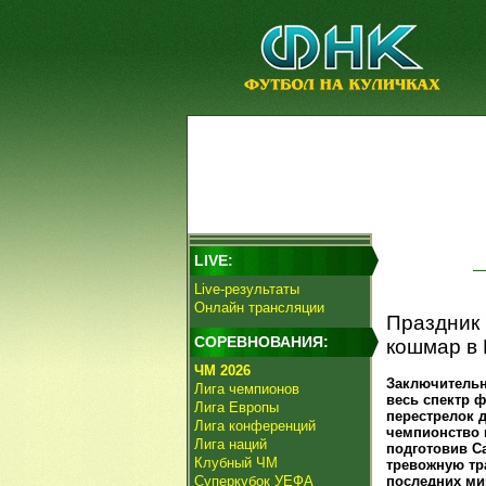
LIVE:
Live-результаты
Онлайн трансляции
Праздник 
СОРЕВНОВАНИЯ:
кошмар в 
ЧМ 2026
Заключительн
Лига чемпионов
весь спектр 
Лига Европы
перестрелок 
Лига конференций
чемпионство 
Лига наций
подготовив С
Клубный ЧМ
тревожную тр
Суперкубок УЕФА
последних ми