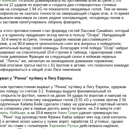
о Женезио
тотально доминировала на протяжении всей встречи (73%
несла 12 ударов по воротам и создала два стопроцентных голевых
рав на солидные 1.84 xG по показателю ожидаемых голов. Тем не менее,
рофически не хватало точности на завершающей стадии атак, в то врем
 выжали максимум из своих редких контрвыпадов, четырежды попав в
ы заставив капитулировать оборону фаворита.
м этого противостояния стал форвард гостей Лассине Синайоко, которы
 и в одиночку предрешил исход матча в пользу "Осера". Нападающий
а 32-й минуте встречи, точным ударом наказав расслабившихся
яев, а на 90-й минуте окончательно снял все вопросы о победителе,
мительный выпад своей команды. Благодаря этой победе "Осер" набрал
шировал на спасительной 15-й строчке в таблице, гарантировав себе
итном дивизионе Франции на следующий сезон и избежав нервных
ей. "Лилль" же, несмотря на неожиданное домашнее поражение,
бой итоговое третье место с 61 баллом в активе, что позволило команде
ифицироваться в общий этап Лиги чемпионов.
рвал у "Ренна" путёвку в Лигу Европы
чном противостоянии вырвал у "Ренна" путёвку в Лигу Европы, одержав
ю победу со счётом 3:1. Команды выдали феноменальный по
открытости футбол, нанеся на двоих 54 удара по воротам и наиграв на
суммарную статистику ожидаемых голов (3.01 xG у хозяев против 2.56
 Подопечные Хабиба Бейе сделали ставку на ураганный стартовый натиск
и соперника уже в первые десять минут встречи: на 2-й минуте счёт
миль Хейбьерг
, а на 10-й минуте
Амин Гуири
удвоил преимущество
. "Ренн" под руководством Франка Хайза забрал мяч под свой контроль
 и активно искал шансы у чужих ворот, заработав 11 угловых, однако
еля" во главе с голкипером
Херонимо Рульи
действовала надёжно,