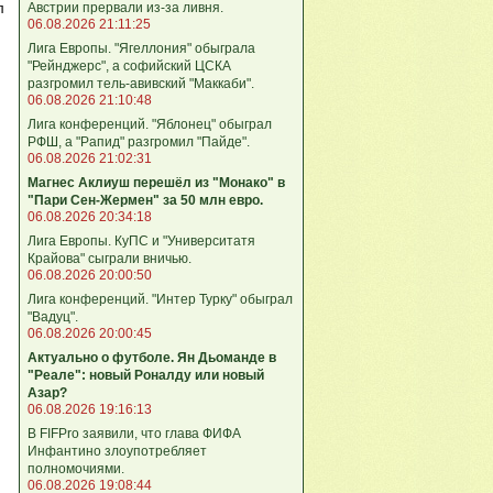
Австрии прервали из-за ливня.
л
06.08.2026 21:11:25
Лига Европы. "Ягеллония" обыграла
"Рейнджерс", а софийский ЦСКА
разгромил тель-авивский "Маккаби".
06.08.2026 21:10:48
Лига кoнференций. "Яблонец" обыграл
РФШ, а "Рапид" разгромил "Пайде".
06.08.2026 21:02:31
Магнес Аклиуш перешёл из "Монако" в
"Пари Сен-Жермен" за 50 млн евро.
06.08.2026 20:34:18
Лига Европы. КуПС и "Университатя
Крайова" сыграли вничью.
06.08.2026 20:00:50
Лига конференций. "Интер Турку" обыграл
"Вадуц".
06.08.2026 20:00:45
Актуально о футболе. Ян Дьоманде в
"Реале": новый Роналду или новый
Азар?
06.08.2026 19:16:13
В FIFPro заявили, что глава ФИФА
Инфантино злоупотребляет
полномочиями.
06.08.2026 19:08:44