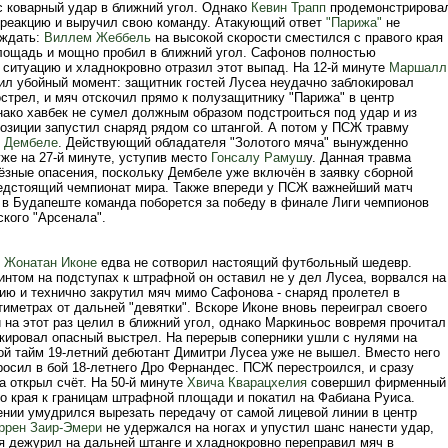
с коварный удар в ближний угол. Однако
Кевин Трапп
продемонстрирова
реакцию и выручил свою команду. Атакующий ответ
"Парижа"
не
 ждать:
Виллем Жеббель
на высокой скорости сместился с правого края
ощадь и мощно пробил в ближний угол. Сафонов полностью
 ситуацию и хладнокровно отразил этот выпад. На 12-й минуте
Маршалл
ил убойный момент: защитник гостей Лусеа неудачно заблокировал
стрел, и мяч отскочил прямо к полузащитнику "Парижа" в центр
ако хавбек не сумел должным образом подстроиться под удар и из
озиции запустил снаряд рядом со штангой. А потом у ПСЖ травму
 Дембеле
. Действующий обладателя "Золотого мяча" вынужденно
же на 27-й минуте, уступив место
Гонсалу Рамуш
у. Данная травма
ёзные опасения, поскольку Дембеле уже включён в заявку сборной
едстоящий чемпионат мира. Также впереди у ПСЖ важнейший матч
я в Будапеште команда поборется за победу в финале Лиги чемпионов
кого "Арсенала".
е
Жонатан Иконе
едва не сотворил настоящий футбольный шедевр.
том на подступах к штрафной он оставил не у дел Лусеа, ворвался на
ию и технично закрутил мяч мимо Сафонова - снаряд пролетел в
иметрах от дальней "девятки". Вскоре Иконе вновь переиграл своего
 на этот раз целил в ближний угол, однако Маркиньос вовремя прочитал
окировал опасный выстрел. На перерыв соперники ушли с нулями на
рой тайм 19-летний дебютант Димитри Лусеа уже не вышел. Вместо него
росил в бой 18-летнего Дро Фернандес. ПСЖ перестроился, и сразу
а открыл счёт. На 50-й минуте
Хвича Кварацхелия
совершил фирменный
го края к границам штрафной площади и покатил на Фабиана Руиса.
ении умудрился вырезать передачу от самой лицевой линии в центр
ррен Заир-Эмери
не удержался на ногах и упустил шанс нанести удар,
я дежурил на дальней штанге и хладнокровно переправил мяч в