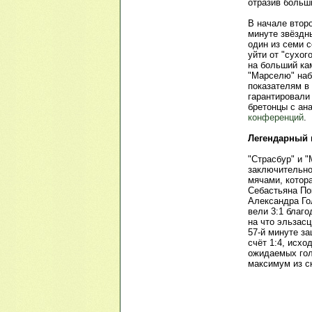
отразив больш
В начале второ
минуте звёзд
один из семи 
уйти от "сухог
на больший кам
"Марселю" наб
показателям в 
гарантировали
бретонцы с ан
конференций
.
Легендарный 
"Страсбур" и 
заключительно
мячами, котор
Себастьяна По
Александра Го
вели 3:1 благо
на что эльзас
57-й минуте з
счёт 1:4, исхо
ожидаемых гол
максимум из ск