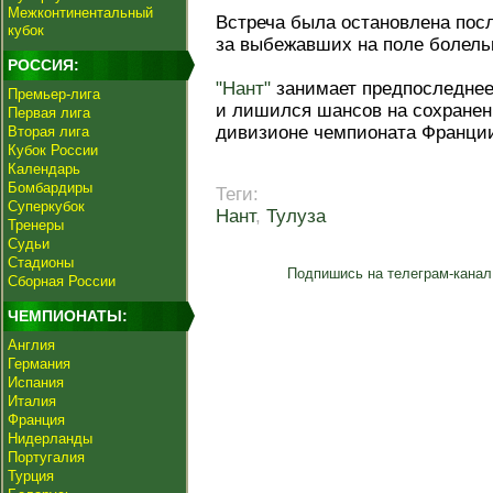
Межконтинентальный
Встреча была остановлена после
кубок
за выбежавших на поле болель
РОССИЯ:
"Нант"
занимает предпоследнее,
Премьер-лига
и лишился шансов на сохранен
Первая лига
дивизионе чемпионата Франци
Вторая лига
Кубок России
Календарь
Бомбардиры
Теги:
Суперкубок
Нант
,
Тулуза
Тренеры
Судьи
Стадионы
Подпишись на телеграм-канал
Сборная России
ЧЕМПИОНАТЫ:
Англия
Германия
Испания
Италия
Франция
Нидерланды
Португалия
Турция