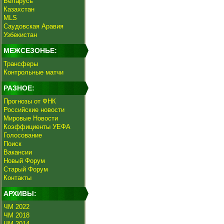
Беларусь
Казахстан
MLS
Саудовская Аравия
Узбекистан
МЕЖСЕЗОНЬЕ:
Трансферы
Контрольные матчи
РАЗНОЕ:
Прогнозы от ФНК
Российские новости
Мировые Новости
Коэффициенты УЕФА
Голосование
Поиск
Вакансии
Новый Форум
Старый Форум
Контакты
АРХИВЫ:
ЧМ 2022
ЧМ 2018
ЧМ 2014