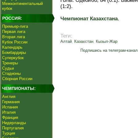
Голы: Одеоибо, 84 (0:1). Баокен
Межконтинентальный
(1:2).
кубок
РОССИЯ:
Чемпионат Казахстана
.
Премьер-лига
Первая лига
Теги:
Вторая лига
Алтай
,
Казахстан
,
Кызыл-Жар
Кубок России
Календарь
Подпишись на телеграм-канал
Бомбардиры
Суперкубок
Тренеры
Судьи
Стадионы
Сборная России
ЧЕМПИОНАТЫ:
Англия
Германия
Испания
Италия
Франция
Нидерланды
Португалия
Турция