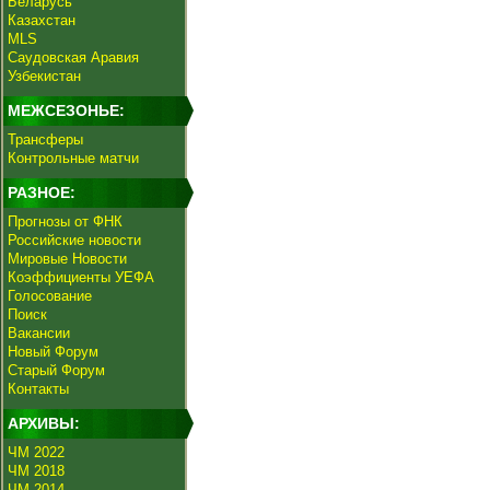
Беларусь
Казахстан
MLS
Саудовская Аравия
Узбекистан
МЕЖСЕЗОНЬЕ:
Трансферы
Контрольные матчи
РАЗНОЕ:
Прогнозы от ФНК
Российские новости
Мировые Новости
Коэффициенты УЕФА
Голосование
Поиск
Вакансии
Новый Форум
Старый Форум
Контакты
АРХИВЫ:
ЧМ 2022
ЧМ 2018
ЧМ 2014