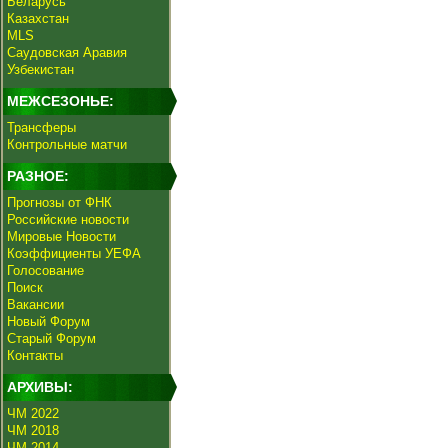
Беларусь
Казахстан
MLS
Саудовская Аравия
Узбекистан
МЕЖСЕЗОНЬЕ:
Трансферы
Контрольные матчи
РАЗНОЕ:
Прогнозы от ФНК
Российские новости
Мировые Новости
Коэффициенты УЕФА
Голосование
Поиск
Вакансии
Новый Форум
Старый Форум
Контакты
АРХИВЫ:
ЧМ 2022
ЧМ 2018
ЧМ 2014