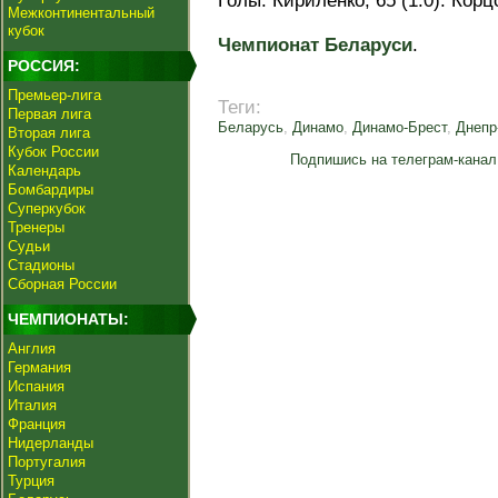
Голы: Кириленко, 65 (1:0). Корцо
Межконтинентальный
кубок
Чемпионат Беларуси
.
РОССИЯ:
Премьер-лига
Теги:
Первая лига
Беларусь
,
Динамо
,
Динамо-Брест
,
Днепр
Вторая лига
Кубок России
Подпишись на телеграм-канал
Календарь
Бомбардиры
Суперкубок
Тренеры
Судьи
Стадионы
Сборная России
ЧЕМПИОНАТЫ:
Англия
Германия
Испания
Италия
Франция
Нидерланды
Португалия
Турция