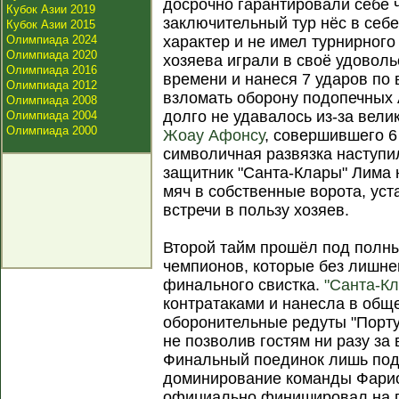
досрочно гарантировали себе 
Кубок Азии 2019
заключительный тур нёс в себ
Кубок Азии 2015
Олимпиада 2024
характер и не имел турнирного
Олимпиада 2020
хозяева играли в своё удовол
Олимпиада 2016
времени и нанеся 7 ударов по
Олимпиада 2012
взломать оборону подопечных
Олимпиада 2008
долго не удавалось из-за вели
Олимпиада 2004
Олимпиада 2000
Жоау Афонсу
, совершившего 6
символичная развязка наступил
защитник "Санта-Клары" Лима 
мяч в собственные ворота, уст
встречи в пользу хозяев.
Второй тайм прошёл под полн
чемпионов, которые без лишне
финального свистка.
"Санта-Кл
контратаками и нанесла в общ
оборонительные редуты "Порту"
не позволив гостям ни разу за 
Финальный поединок лишь под
доминирование команды Фариол
официально финишировал на п