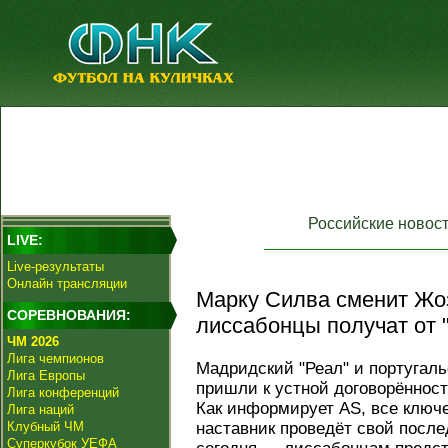
Российские новос
LIVE:
Live-результаты
Онлайн трансляции
Марку Силва сменит Жо
СОРЕВНОВАНИЯ:
лиссабонцы получат от 
ЧМ 2026
Лига чемпионов
Мадридский "Реал" и португал
Лига Европы
пришли к устной договорённост
Лига конференций
Как информирует AS, все ключ
Лига наций
Клубный ЧМ
наставник проведёт свой после
Суперкубок УЕФА