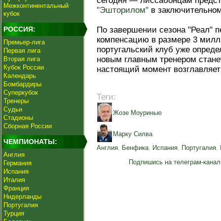
сегодня — лиссабонцам предст
Межконтинентальный
"Эшторилом"
в заключительном
кубок
РОССИЯ:
По завершении сезона "Реал" 
компенсацию в размере 3 милли
Премьер-лига
португальский клуб уже опред
Первая лига
новым главным тренером стан
Вторая лига
Кубок России
настоящий момент возглавляе
Календарь
Бомбардиры
Суперкубок
Теги:
Тренеры
Судьи
Жозе Моуринью
Стадионы
Сборная России
Марку Силва
ЧЕМПИОНАТЫ:
Англия
,
Бенфика
,
Испания
,
Португалия
,
Англия
Подпишись на телеграм-канал
Германия
Испания
Италия
Франция
Нидерланды
Португалия
Турция