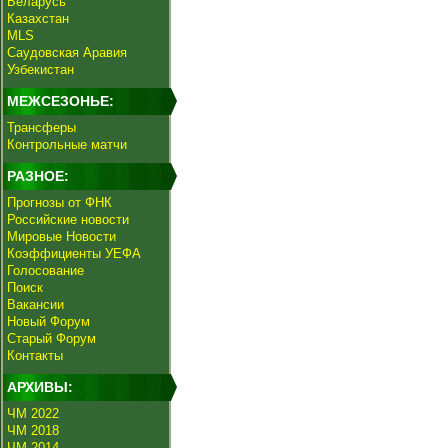
Беларусь
Казахстан
MLS
Саудовская Аравия
Узбекистан
МЕЖСЕЗОНЬЕ:
Трансферы
Контрольные матчи
РАЗНОЕ:
Прогнозы от ФНК
Российские новости
Мировые Новости
Коэффициенты УЕФА
Голосование
Поиск
Вакансии
Новый Форум
Старый Форум
Контакты
АРХИВЫ:
ЧМ 2022
ЧМ 2018
ЧМ 2014