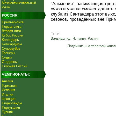
Межконтинентальный
"Альмерия", занимающая третье 
кубок
очков и уже не сможет догнать 
клуба из Сантандера этот выхо
РОССИЯ:
сезонов, проведённых вне При
Премьер-лига
Первая лига
Вторая лига
Теги:
Кубок России
Вальядолид
,
Испания
,
Расинг
Календарь
Бомбардиры
Подпишись на телеграм-канал
Суперкубок
Тренеры
Судьи
Стадионы
Сборная России
ЧЕМПИОНАТЫ:
Англия
Германия
Испания
Италия
Франция
Нидерланды
Португалия
Турция