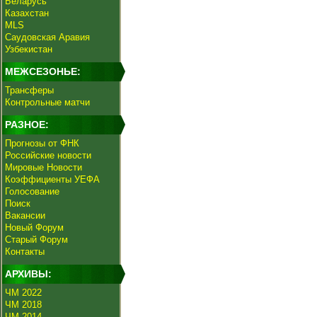
Беларусь
Казахстан
MLS
Саудовская Аравия
Узбекистан
МЕЖСЕЗОНЬЕ:
Трансферы
Контрольные матчи
РАЗНОЕ:
Прогнозы от ФНК
Российские новости
Мировые Новости
Коэффициенты УЕФА
Голосование
Поиск
Вакансии
Новый Форум
Старый Форум
Контакты
АРХИВЫ:
ЧМ 2022
ЧМ 2018
ЧМ 2014