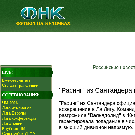
Российские новос
LIVE:
Live-результаты
Онлайн трансляции
"Расинг" из Сантандера 
СОРЕВНОВАНИЯ:
"Расинг" из Сантандера офици
ЧМ 2026
Лига чемпионов
возвращение в Ла Лигу. Коман
Лига Европы
разгромила "Вальядолид" в 40-
Лига конференций
гарантировала попадание в чис
Лига наций
в высший дивизион напрямую.
Клубный ЧМ
Суперкубок УЕФА