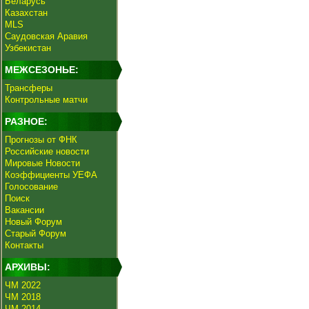
Беларусь
Казахстан
MLS
Саудовская Аравия
Узбекистан
МЕЖСЕЗОНЬЕ:
Трансферы
Контрольные матчи
РАЗНОЕ:
Прогнозы от ФНК
Российские новости
Мировые Новости
Коэффициенты УЕФА
Голосование
Поиск
Вакансии
Новый Форум
Старый Форум
Контакты
АРХИВЫ:
ЧМ 2022
ЧМ 2018
ЧМ 2014