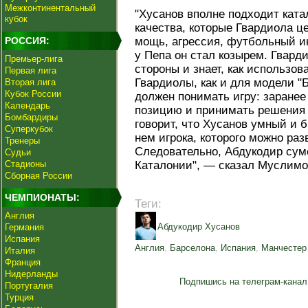
Межконтинентальный
"Хусанов вполне подходит ката
кубок
качества, которые Гвардиола це
РОССИЯ:
мощь, агрессия, футбольный и
у Пепа он стал козырем. Гвард
Премьер-лига
стороны и знает, как использов
Первая лига
Гвардиолы, как и для модели "
Вторая лига
Кубок России
должен понимать игру: заранее
Календарь
позицию и принимать решения 
Бомбардиры
говорит, что Хусанов умный и б
Суперкубок
нем игрока, которого можно ра
Тренеры
Следовательно, Абдукодир суме
Судьи
Стадионы
Каталонии", — сказал Муслимов 
Сборная России
ЧЕМПИОНАТЫ:
Теги:
Англия
Абдукодир Хусанов
Германия
Испания
Англия
,
Барселона
,
Испания
,
Манчестер
Италия
Франция
Нидерланды
Подпишись на телеграм-канал
Португалия
Турция