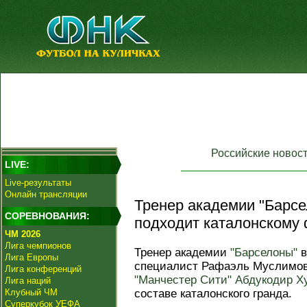
Российские новос
LIVE:
Live-результаты
Онлайн трансляции
Тренер академии "Барсе
СОРЕВНОВАНИЯ:
подходит каталонскому 
ЧМ 2026
Лига чемпионов
Тренер академии
"Барселоны"
в
Лига Европы
специалист Рафаэль Муслимов
Лига конференций
"Манчестер Сити"
Абдукодир Х
Лига наций
Клубный ЧМ
составе каталонского гранда.
Суперкубок УЕФА