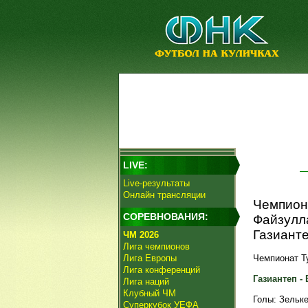
LIVE:
Live-результаты
Онлайн трансляции
Чемпион
СОРЕВНОВАНИЯ:
Файзулл
Газианте
ЧМ 2026
Лига чемпионов
Лига Европы
Чемпионат Ту
Лига конференций
Газиантеп - 
Лига наций
Клубный ЧМ
Голы: Зельке,
Суперкубок УЕФА