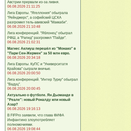
Австрии прервали из-за ливня.
06.08.2026 21:11:25
Лига Европы. "Ягеллония" обыграла
"Рейнджерс", а софийский ЦСКА
разгромил тель-авивский "Маккаби".
06.08.2026 21:10:48
Лига кoнференций. "Яблонец" обыграл
РФШ, а "Рапид" разгромил "Пайде".
06.08.2026 21:02:31
Магнес Аклиуш перешёл из "Монако" в
"Пари Сен-Жермен" за 50 млн евро.
06.08.2026 20:34:18
Лига Европы. КуПС и "Университатя
Крайова" сыграли вничью.
06.08.2026 20:00:50
Лига конференций. "Интер Турку" обыграл
"Вадуц".
06.08.2026 20:00:45
Актуально о футболе. Ян Дьоманде в
"Реале": новый Роналду или новый
Азар?
06.08.2026 19:16:13
В FIFPro заявили, что глава ФИФА
Инфантино злоупотребляет
полномочиями.
06.08.2026 19:08:44