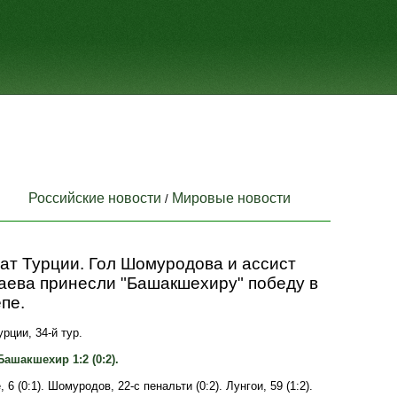
Российские новости
Мировые новости
/
ат Турции. Гол Шомуродова и ассист
аева принесли "Башакшехиру" победу в
пе.
рции, 34-й тур.
Башакшехир 1:2 (0:2).
 6 (0:1). Шомуродов, 22-с пенальти (0:2). Лунгои, 59 (1:2).