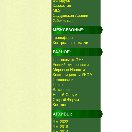
Беларусь
Казахстан
MLS
Саудовская Аравия
Узбекистан
МЕЖСЕЗОНЬЕ:
Трансферы
Контрольные матчи
РАЗНОЕ:
Прогнозы от ФНК
Российские новости
Мировые Новости
Коэффициенты УЕФА
Голосование
Поиск
Вакансии
Новый Форум
Старый Форум
Контакты
АРХИВЫ:
ЧМ 2022
ЧМ 2018
ЧМ 2014