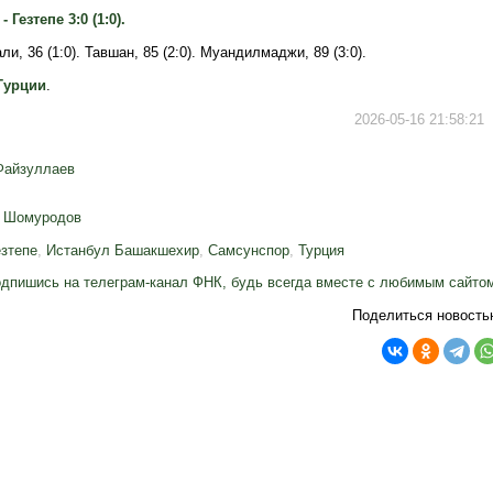
 Гезтепе 3:0 (1:0).
ли, 36 (1:0). Тавшан, 85 (2:0). Муандилмаджи, 89 (3:0).
Турции
.
2026-05-16 21:58:21
Файзуллаев
 Шомуродов
езтепе
,
Истанбул Башакшехир
,
Самсунспор
,
Турция
дпишись на телеграм-канал ФНК, будь всегда вместе с любимым сайто
Поделиться новость