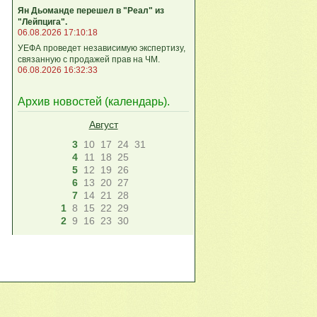
Ян Дьоманде перешел в "Реал" из
"Лейпцига".
06.08.2026 17:10:18
УЕФА проведет независимую экспертизу,
связанную с продажей прав на ЧМ.
06.08.2026 16:32:33
Архив новостей (
календарь
).
Август
3
10
17
24
31
4
11
18
25
5
12
19
26
6
13
20
27
7
14
21
28
1
8
15
22
29
2
9
16
23
30