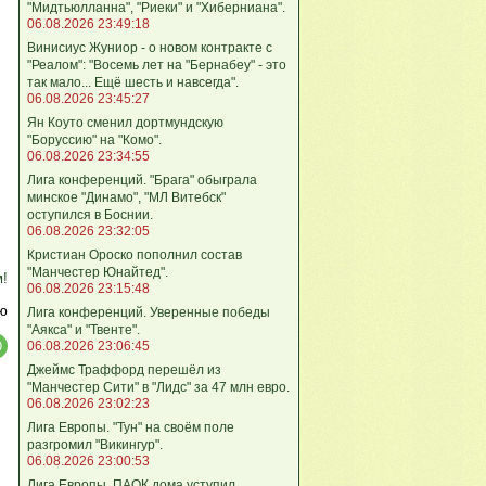
"Мидтьюлланна", "Риеки" и "Хиберниана".
06.08.2026 23:49:18
Винисиус Жуниор - о новом контракте с
"Реалом": "Восемь лет на "Бернабеу" - это
так мало... Ещё шесть и навсегда".
06.08.2026 23:45:27
Ян Коуто сменил дортмундскую
"Боруссию" на "Комо".
06.08.2026 23:34:55
Лига кoнференций. "Брага" обыграла
минское "Динамо", "МЛ Витебск"
оступился в Боснии.
06.08.2026 23:32:05
Кристиан Ороско пополнил состав
"Манчестер Юнайтед".
м!
06.08.2026 23:15:48
ю
Лига кoнференций. Уверенные победы
"Аякса" и "Твенте".
06.08.2026 23:06:45
Джеймс Траффорд перешёл из
"Манчестер Сити" в "Лидс" за 47 млн евро.
06.08.2026 23:02:23
Лига Европы. "Тун" на своём поле
разгромил "Викингур".
06.08.2026 23:00:53
Лига Европы. ПАОК дома уступил