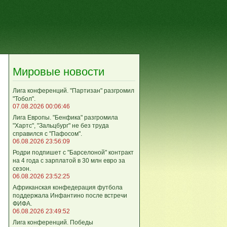
Мировые новости
Лига кoнференций. "Партизан" разгромил
"Тобол".
07.08.2026 00:06:46
Лига Европы. "Бенфика" разгромила
"Хартс", "Зальцбург" не без труда
справился с "Пафосом".
06.08.2026 23:56:09
Родри подпишет с "Барселоной" контракт
на 4 года с зарплатой в 30 млн евро за
сезон.
06.08.2026 23:52:25
Африканская конфедерация футбола
поддержала Инфантино после встречи
ФИФА.
06.08.2026 23:49:52
Лига кoнференций. Победы