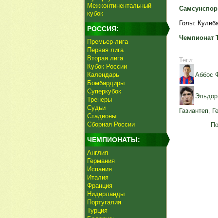
Межконтинентальный
Самсунспор -
кубок
Голы: Кулиба
РОССИЯ:
Чемпионат 
Премьер-лига
Первая лига
Вторая лига
Теги:
Кубок России
Календарь
Аббос 
Бомбардиры
Суперкубок
Эльдор
Тренеры
Судьи
Газиантеп
,
Г
Стадионы
Сборная России
По
ЧЕМПИОНАТЫ:
Англия
Германия
Испания
Италия
Франция
Нидерланды
Португалия
Турция