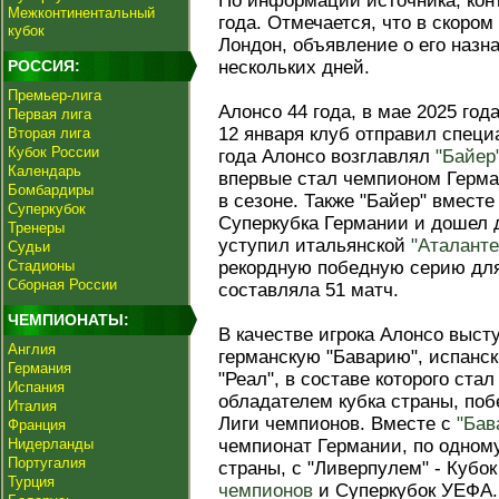
По информации источника, конт
Межконтинентальный
года. Отмечается, что в скоро
кубок
Лондон, объявление о его назн
РОССИЯ:
нескольких дней.
Премьер-лига
Алонсо 44 года, в мае 2025 год
Первая лига
12 января клуб отправил специа
Вторая лига
Кубок России
года Алонсо возглавлял
"Байер
Календарь
впервые стал чемпионом Герман
Бомбардиры
в сезоне. Также "Байер" вмест
Суперкубок
Суперкубка Германии и дошел
Тренеры
уступил итальянской
"Аталанте
Судьи
Стадионы
рекордную победную серию для 
Сборная России
составляла 51 матч.
ЧЕМПИОНАТЫ:
В качестве игрока Алонсо выст
Англия
германскую "Баварию", испанс
Германия
"Реал", в составе которого ст
Испания
обладателем кубка страны, по
Италия
Лиги чемпионов. Вместе с
"Бав
Франция
Нидерланды
чемпионат Германии, по одному 
Португалия
страны, с "Ливерпулем" - Кубок
Турция
чемпионов
и Суперкубок УЕФА.