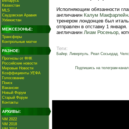
Беларусь
Казахстан
Исполняющим обязанности глав
MLS
англичанин
Калум Макфарлейн
Саудовская Аравия
Узбекистан
тренером лондонцев был итал
отправлен в отставку 1 января.
МЕЖСЕЗОНЬЕ:
англичанин
Лиам Росеньор
, ко
Трансферы
Контрольные матчи
Теги:
РАЗНОЕ:
Байер
,
Ливерпуль
,
Реал Сосьедад
,
Челс
Прогнозы от ФНК
Российские новости
Подпишись на телеграм-канал
Мировые Новости
Коэффициенты УЕФА
Голосование
Поиск
Вакансии
Новый Форум
Старый Форум
Контакты
АРХИВЫ:
ЧМ 2022
ЧМ 2018
ЧМ 2014