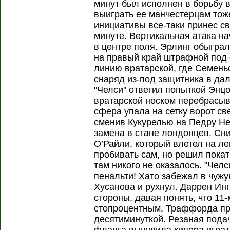
минут был исполнен в борьбу 
выиграть ее манчестерцам тож
инициативы все-таки принес с
минуте. Вертикальная атака на
в центре поля. Эрлинг обыгра
на правый край штрафной под 
линию вратарской, где Семень
снаряд из-под защитника в дал
"Челси" ответил попыткой Энц
вратарской носком перебрасы
сфера упала на сетку ворот св
сменив Кукурелью на Педру Не
замена в стане лондонцев. Сн
О’Райли, который влетел на ле
пробивать сам, но решил покат
там никого не оказалось. "Чел
пенальти! Хато забежал в чуж
Хусанова и рухнул. Даррен Инг
стороны, давая понять, что 11
стопроцентным. Траффорда пр
десятиминуткой. Резаная подач