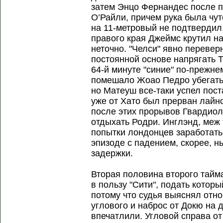
затем Энцо Фернандес после п
О’Райли, причем рука была чут
на 11-метровый не подтвердил
правого края Джеймс крутил н
неточно. "Челси" явно перевер
постоянной основе напрягать 
64-й минуте "синие" по-прежне
помешало Жоао Педро убегать
но Матеуш все-таки успел пост
уже от Хато был прерван лайн
после этих прорывов Гвардиол
отдыхать Родри. Инглэнд, меж
попытки лондонцев заработать
эпизоде с падением, скорее, н
задержки.
Вторая половина второго тайм
в пользу "Сити", подать котор
потому что судья выяснял отн
углового и наброс от Докю на 
впечатлили. Угловой справа о