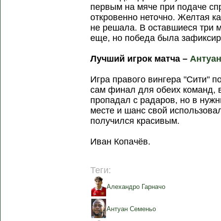
первым на мяче при подаче сп
откровенно неточно. Желтая ка
не решала. В оставшиеся три м
еще, но победа была зафикси
Лучший игрок матча –
Антуа
Игра правого вингера "Сити" п
сам финал для обеих команд, в
пропадал с радаров, но в нуж
месте и шанс свой использовал
получился красивым.
Иван Копачёв.
Теги:
Алехандро Гарначо
Антуан Семеньо