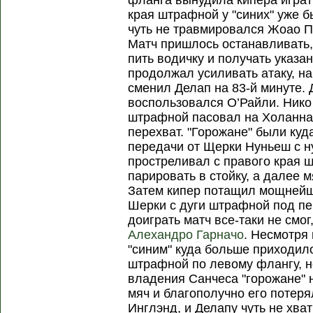
фланга вынудила кипера играть
края штрафной у "синих" уже б
чуть не травмировался Жоао Пе
Матч пришлось останавливать,
пить водичку и получать указа
продолжал усиливать атаку, н
сменил Делап на 83-й минуте. 
воспользовался О’Райли. Нико 
штрафной пасовал на Холанна 
перехват. "Горожане" были куд
передачи от Щерки Нуньеш с н
простреливал с правого края 
парировать в стойку, а далее м
Затем кипер потащил мощнейши
Шерки с дуги штрафной под п
доиграть матч все-таки не смог
Алехандро Гарначо
. Несмотря
"синим" куда больше приходил
штрафной по левому флангу, н
владения Санчеса "горожане" 
мяч и благополучно его потер
Инглэнд, и Делапу чуть не хва