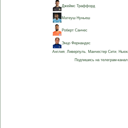
Джеймс Траффорд
Матеуш Нуньеш
Роберт Санчес
Энцо Фернандес
Англия
,
Ливерпуль
,
Манчестер Сити
,
Ньюк
Подпишись на телеграм-канал