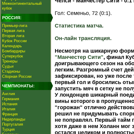
Челси - Манчестер Сити - 0:1 (
Межконтинентальный
кубок
Гол: Семеньо, 72 (0:1).
РОССИЯ:
Статистика матча.
Премьер-лига
Первая лига
Вторая лига
Он-лайн трансляция.
Кубок России
Календарь
Несмотря на шикарную форм
Бомбардиры
Суперкубок
"Манчестер Сити"
, финал Ку
Тренеры
доигрывающего сезон на об
Судьи
легким. Разгромный счет де
Стадионы
зафиксирован, но уже после 
Сборная России
первый гол и бросились оты
ЧЕМПИОНАТЫ:
запустить мяч в сетку не пол
Англия
У лондонцев шикарный поед
Германия
вины которого в пропущенно
Испания
"горожан" отлично действов
Италия
решил не придумывать спорн
Франция
Нидерланды
не поправлял. Первый тайм 
Португалия
хотя даже в нем Холанн мог 
Турция
остался целиком и полностью