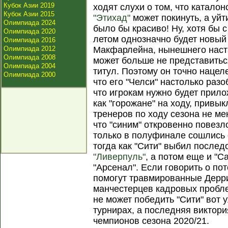
Кубок Азии 2019
ходят слухи о том, что каталон
Кубок Азии 2015
"Этихад"
может покинуть, а уйт
Олимпиада 2024
было бы красиво! Ну, хотя бы с
Олимпиада 2020
летом однозначно будет новый
Олимпиада 2016
Олимпиада 2012
Макфарлейна, нынешнего наст
Олимпиада 2008
может больше не представитьс
Олимпиада 2004
титул. Поэтому он точно нацел
Олимпиада 2000
что его "Челси" настолько разо
что игрокам нужно будет прило
как "горожане" на ходу, привык
тренеров по ходу сезона не ме
что "синим" откровенно повезло
только в полуфинале сошлись 
тогда как "Сити" выбил после
"Ливерпуль"
, а потом еще и "С
"Арсенал". Если говорить о пот
помогут травмированные Дерри,
манчестерцев кадровых проблем
не может победить "Сити" вот 
турнирах, а последняя виктор
чемпионов сезона 2020/21.