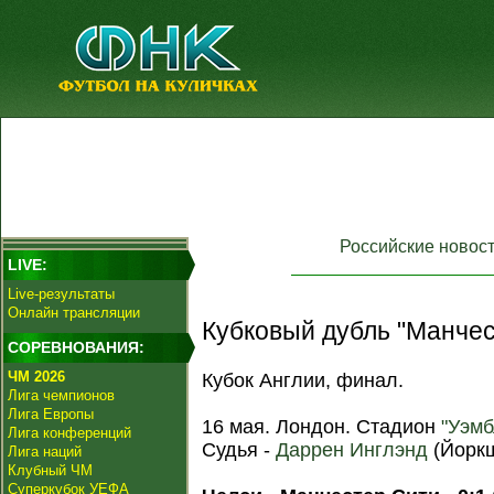
Российские новос
LIVE:
Live-результаты
Онлайн трансляции
Кубковый дубль "Манчес
СОРЕВНОВАНИЯ:
ЧМ 2026
Кубок Англии, финал.
Лига чемпионов
Лига Европы
16 мая. Лондон. Стадион
"Уэмб
Лига конференций
Судья -
Даррен Инглэнд
(Йоркш
Лига наций
Клубный ЧМ
Суперкубок УЕФА