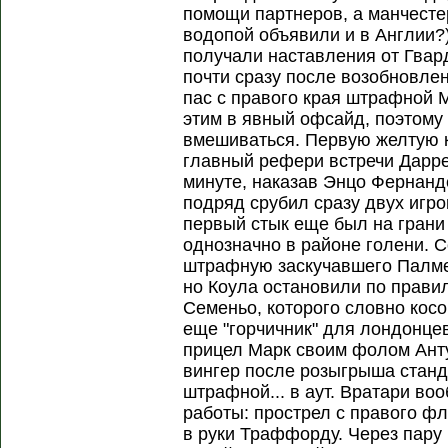
помощи партнеров, а манчесте
водопой объявили и в Англии?)
получали наставления от Гвар
почти сразу после возобновле
пас с правого края штрафной
этим в явный офсайд, поэтому
вмешиваться. Первую желтую 
главный рефери встречи Дарре
минуте, наказав Энцо Фернанд
подряд срубил сразу двух игрок
первый стык еще был на грани 
однозначно в районе голени. 
штрафную заскучавшего Палмер
но Коула остановили по прави
Семеньо, которого словно косо
еще "горчичник" для лондонцев
прицел Марк своим фолом Анту
вингер после розыгрыша станд
штрафной... в аут. Вратари во
работы: прострел с правого фл
в руки Траффорду. Через пару