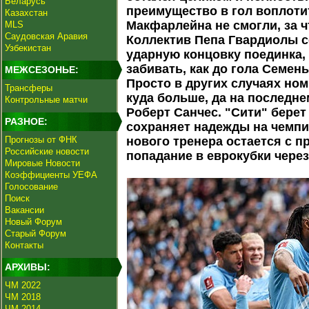
Беларусь
преимущество в гол воплот
Казахстан
Макфарлейна не смогли, за ч
MLS
Саудовская Аравия
Коллектив Пепа Гвардиолы с
Узбекистан
ударную концовку поединка,
забивать, как до гола Семень
МЕЖСЕЗОНЬЕ:
Просто в других случаях но
Трансферы
куда больше, да на последн
Контрольные матчи
Роберт Санчес. "Сити" бере
РАЗНОЕ:
сохраняет надежды на чемпи
Прогнозы от ФНК
нового тренера остается с 
Российские новости
попадание в еврокубки чере
Мировые Новости
Коэффициенты УЕФА
Голосование
Поиск
Вакансии
Новый Форум
Старый Форум
Контакты
АРХИВЫ:
ЧМ 2022
ЧМ 2018
ЧМ 2014