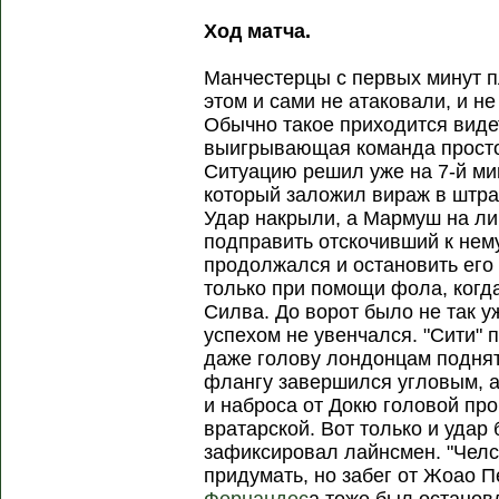
Ход матча.
Манчестерцы с первых минут п
этом и сами не атаковали, и н
Обычно такое приходится видет
выигрывающая команда просто 
Ситуацию решил уже на 7-й ми
который заложил вираж в штра
Удар накрыли, а Мармуш на ли
подправить отскочивший к нему
продолжался и остановить его
только при помощи фола, когд
Силва. До ворот было не так у
успехом не увенчался. "Сити" 
даже голову лондонцам поднят
флангу завершился угловым, а
и наброса от Докю головой пр
вратарской. Вот только и удар
зафиксировал лайнсмен. "Челси
придумать, но забег от Жоао 