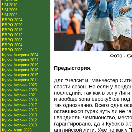
ЧМ 2010
ЧМ 2006
ЧМ 2002
ЕВРО 2024
ЕВРО 2020
ЕВРО 2016
ЕВРО 2012
ЕВРО 2008
ЕВРО 2004
ЕВРО 2000
Кубок Америки 2024
Фото - G
Кубок Америки 2021
Кубок Америки 2019
Предыстория.
Кубок Америки 2016
Кубок Америки 2015
Для "Челси" и "Манчестер Сити
Кубок Америки 2011
Кубок Африки 2025
спасти сезон. Но если у лондо
Кубок Африки 2023
последний, так как в зону Лиги
Кубок Африки 2021
и вообще зона еврокубков под 
Кубок Африки 2019
так однозначно. Всего одна ос
Кубок Африки 2017
Кубок Африки 2015
оставшихся турах чуть ли не г
Кубок Африки 2013
Гвардиолы чемпионство, мест
Кубок Африки 2012
гарантировано, да и Кубок в ак
Кубок Африки 2010
английской лиги. Уже не как у 
Кубок Азии 2023