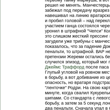
первому тайму Мармуша, а во
решил не менять. Манчестерцы
забежал под передачу вразрез
навешивал на линию вратарск
и пробил головой – над перек
участием ганца состоялся чере
уронил в штрафной "Челси" Ко
это слишком жесткий прессинг 
загудели уже трибуны с манче
показалось, что за падение До
пенальти, то штрафной. ВАР не
претензии Жереми остались без
случился эпизод, который мог 
Джеймс Траффорд
после паса 
Глупый угловой на ровном мес
в борьбу, а вот добивание из 
опасность, но вратаря подстр
"ленточке" Родри. На свою кар
минуте, когда свалил Кукурель
шипами. Со стандарта с левог
борьбу, а затем за 5 секунд л
два пенальти. Сначала упал в б