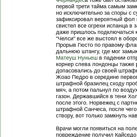
Фернандес
а тоже был остановл
первой трети тайма самым заме
но исключительно за споры с 
зафиксировал вероятный фол н
свистел все огрехи испанца в 
даже пришлось подключаться к
"Челси" все же выстоял в обор
Прорыв Гюсто по правому фла
дальнюю штангу, где мог замык
Матеуш Нуньеш
в падении отп
корнер слева лондонцы также 
допасовались до своей штрафн
Жоао Педро в середине первог
штрафной бразилец сходу проб
мяч, а потом пальнул по возду
газон. Державшийся в тени Хо
после этого. Норвежец с парт
штрафной Санчеса, после чег
створу, вот только замкнуть нав
Врачи могли появиться на поле
повреждение получил Кайседо,