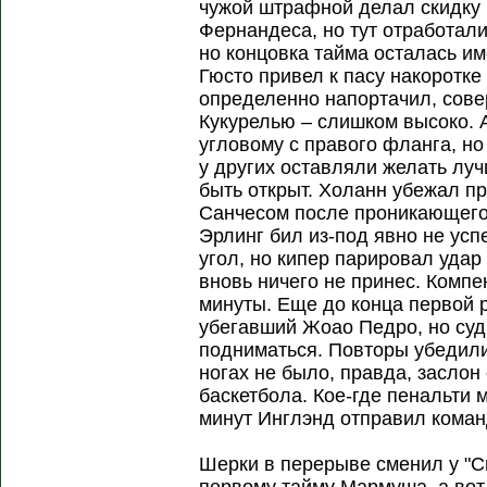
чужой штрафной делал скидку 
Фернандеса, но тут отработал
но концовка тайма осталась им
Гюсто привел к пасу накоротке
определенно напортачил, сов
Кукурелью – слишком высоко. А
угловому с правого фланга, но
у других оставляли желать луч
быть открыт. Холанн убежал пр
Санчесом после проникающего 
Эрлинг бил из-под явно не у
угол, но кипер парировал удар
вновь ничего не принес. Комп
минуты. Еще до конца первой 
убегавший Жоао Педро, но суд
подниматься. Повторы убедили 
ногах не было, правда, заслон
баскетбола. Кое-где пенальти 
минут Инглэнд отправил коман
Шерки в перерыве сменил у "Си