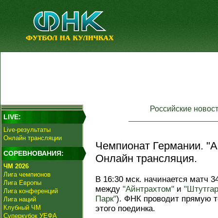
Российские новос
LIVE:
Live-результаты
Онлайн трансляции
Чемпионат Германии. "Ай
СОРЕВНОВАНИЯ:
Онлайн трансляция.
ЧМ 2026
Лига чемпионов
В 16:30 мск. начинается матч 3
Лига Европы
между
"Айнтрахтом"
и
"Штутга
Лига конференций
Парк"
). ФНК проводит прямую 
Лига наций
Клубный ЧМ
этого поединка.
Суперкубок УЕФА