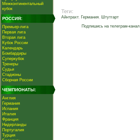
Межконтинентальный
кубок
Теги:
Айнтрахт
,
Германия
,
Штутгарт
РОССИЯ:
Подпишись на телеграм-канал
Премьер-лига
Первая лига
Вторая лига
Кубок России
Календарь
Бомбардиры
Суперкубок
Тренеры
Судьи
Стадионы
Сборная России
ЧЕМПИОНАТЫ:
Англия
Германия
Испания
Италия
Франция
Нидерланды
Португалия
Турция