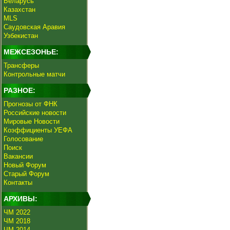
Беларусь
Казахстан
MLS
Саудовская Аравия
Узбекистан
МЕЖСЕЗОНЬЕ:
Трансферы
Контрольные матчи
РАЗНОЕ:
Прогнозы от ФНК
Российские новости
Мировые Новости
Коэффициенты УЕФА
Голосование
Поиск
Вакансии
Новый Форум
Старый Форум
Контакты
АРХИВЫ:
ЧМ 2022
ЧМ 2018
ЧМ 2014