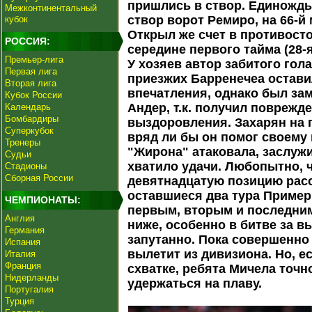
пришлись в створ. Единожды
Межконтинентальный
створ ворот Ремиро, на 66-й
кубок
Открыл же счет в противост
РОССИЯ:
середине первого тайма (28-
Премьер-лига
У хозяев автор забитого гол
Первая лига
приезжих Барренечеа остав
Вторая лига
впечатления, однако был за
Кубок России
Андер, т.к. получил поврежд
Календарь
Бомбардиры
выздоровления. Захарян на п
Суперкубок
вряд ли бы он помог своему
Тренеры
"Жирона" атаковала, заслужи
Судьи
хватило удачи. Любопытно, ч
Стадионы
Сборная России
девятнадцатую позицию расс
оставшиеся два тура Пример
ЧЕМПИОНАТЫ:
первым, вторым и последним
Англия
ниже, особенно в битве за в
Германия
запутанно. Пока совершенно 
Испания
вылетит из дивизиона. Но, е
Италия
Франция
схватке, ребята Мичела точн
Нидерланды
удержаться на плаву.
Португалия
Турция