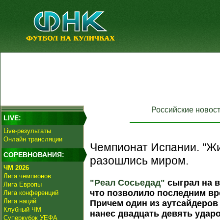
Российские новос
LIVE:
Live-результаты
Онлайн трансляции
Чемпионат Испании. "Жи
СОРЕВНОВАНИЯ:
разошлись миром.
ЧМ 2026
Лига чемпионов
"Реал Сосьедад"
сыграл на 
Лига Европы
что позволило последним вр
Лига конференций
Лига наций
Причем один из аутсайдеров 
Клубный ЧМ
нанес двадцать девять ударо
Суперкубок УЕФА