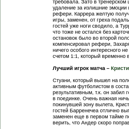
требовала. Зато в тренерском
удаление за излишние эмоции 
рефери. Каррера желтую полу
игры, заменен, от греха подал
гостей уже ноги сводило, а Тур
что тоже не остался без карто
остановок было во второй поло
компенсировал рефери, Захаря
ничего особого интересного не
счетом 1:1, который временно 
Лучший игрок матча –
Кристи
Стуани, который вышел на пол
активным футболистом в соста
результативным, т.к. он забил 
в поединке. Очень важная нич
покинувшей зону вылета, Крист
гостей Барренечеа отлично вы
заменен еще в первом тайме п
верить, что Андер скоро попра