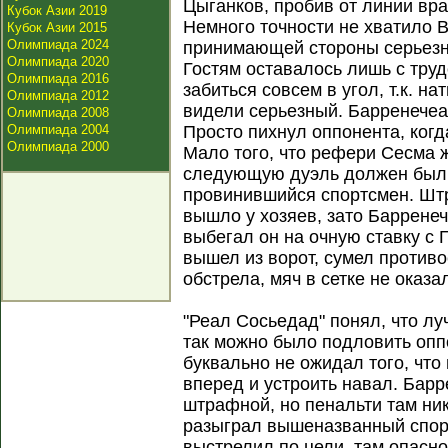
Цыганков, пробив от линии вра
Кубок Азии 2019
Немного точности не хватило 
Кубок Азии 2015
Олимпиада 2024
принимающей стороны серьезн
Олимпиада 2020
Гостям оставалось лишь с труд
Олимпиада 2016
забиться совсем в угол, т.к. н
Олимпиада 2012
видели серьезный. Барренечеа
Олимпиада 2008
Олимпиада 2004
Просто пихнул оппонента, когд
Олимпиада 2000
Мало того, что рефери Сесма ж
следующую дуэль должен был 
провинившийся спортсмен. Шт
вышло у хозяев, зато Барренеч
выбегал он на очную ставку с 
вышел из ворот, сумел противо
обстрела, мяч в сетке не оказа
"Реал Сосьедад" понял, что лу
так можно было подловить опп
буквально не ожидал того, что 
вперед и устроить навал. Бар
штрафной, но пенальти там ник
разыграл вышеназванный спор
выстрелил по цели, там опасн