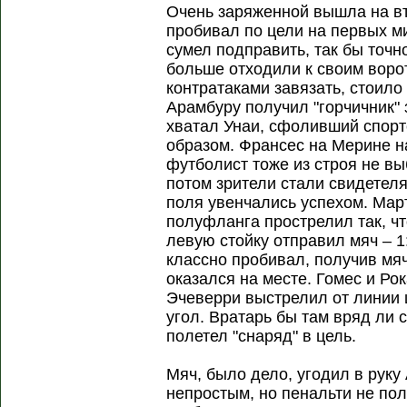
Очень заряженной вышла на вт
пробивал по цели на первых ми
сумел подправить, так бы точно
больше отходили к своим ворот
контратаками завязать, стоило
Арамбуру получил "горчичник" 
хватал Унаи, сфоливший спор
образом. Франсес на Мерине н
футболист тоже из строя не вы
потом зрители стали свидетеля
поля увенчались успехом. Мар
полуфланга прострелил так, чт
левую стойку отправил мяч – 
классно пробивал, получив мяч
оказался на месте. Гомес и Рок
Эчеверри выстрелил от линии
угол. Вратарь бы там вряд ли с
полетел "снаряд" в цель.
Мяч, было дело, угодил в руку
непростым, но пенальти не пол