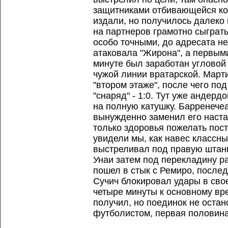
защитниками отбивающейся ко
издали, но получилось далеко 
на партнеров грамотно сыграть
особо точными, до адресата не
атаковала "Жирона", а первыми
минуте был заработан угловой
чужой линии вратарской. Марти
"втором этаже", после чего по
"снаряд" - 1:0. Тут уже андер
на полную катушку. Барренечеа
вынужденно заменил его наста
только здоровья пожелать пос
увидели мы, как навес классны
выстреливал под правую штангу
Унаи затем под перекладину р
пошел в стык с Ремиро, последн
Сучич блокировал удары в св
четыре минуты к основному вр
получил, но поединок не остан
футболистом, первая половина