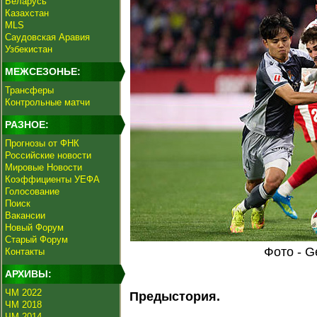
Беларусь
Казахстан
MLS
Саудовская Аравия
Узбекистан
МЕЖСЕЗОНЬЕ:
Трансферы
Контрольные матчи
РАЗНОЕ:
Прогнозы от ФНК
Российские новости
Мировые Новости
Коэффициенты УЕФА
Голосование
Поиск
Вакансии
Новый Форум
Старый Форум
Фото - G
Контакты
АРХИВЫ:
ЧМ 2022
Предыстория.
ЧМ 2018
ЧМ 2014