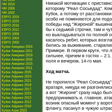
Никакой мотивации с приставко
ЧМ 2010
которому "Реал Сосьедад". Ко
ЧМ 2006
ЧМ 2002
Кубок, а потому от расстановк
ЕВРО 2024
особо не поменяются для подо
ЕВРО 2020
победы над "Жироной" вышена
ЕВРО 2016
бы к седьмой строчке, там и ч
ЕВРО 2012
ЕВРО 2008
но выкладываться по полной о
ЕВРО 2004
касалось ребят, которых возгла
ЕВРО 2000
бились за выживание, старалис
Кубок Америки 2024
Примере. В первом круге, что
Кубок Америки 2021
Кубок Америки 2019
сильнее, причем в гостях – 2:
Кубок Америки 2016
поля и вечером, 14-го мая.
Кубок Америки 2015
Кубок Америки 2011
Ход матча.
Кубок Африки 2025
Кубок Африки 2023
Кубок Африки 2021
Не торопился "Реал Сосьедад"
Кубок Африки 2019
вратаря, никуда не разгонялись
Кубок Африки 2017
а вот "Жироне" сразу надо был
Кубок Африки 2015
предпринимать и, главное, ата
Кубок Африки 2013
Кубок Африки 2012
возник опасный момент у воро
Кубок Африки 2010
флангу, пасанул в чужую штра
Кубок Азии 2023