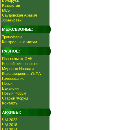
Беларусь
Казахстан
MLS
Саудовская Аравия
Узбекистан
МЕЖСЕЗОНЬЕ:
Трансферы
Контрольные матчи
РАЗНОЕ:
Прогнозы от ФНК
Российские новости
Мировые Новости
Коэффициенты УЕФА
Голосование
Поиск
Вакансии
Новый Форум
Старый Форум
Контакты
АРХИВЫ:
ЧМ 2022
ЧМ 2018
ЧМ 2014