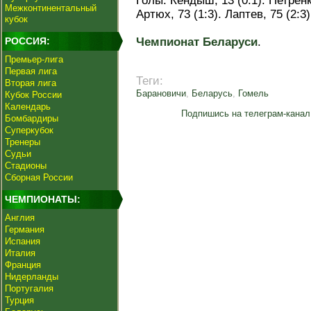
Голы: Кендыш, 13 (0:1). Петренко
Межконтинентальный
Артюх, 73 (1:3). Лаптев, 75 (2:3)
кубок
РОССИЯ:
Чемпионат Беларуси
.
Премьер-лига
Первая лига
Теги:
Вторая лига
Барановичи
,
Беларусь
,
Гомель
Кубок России
Календарь
Подпишись на телеграм-канал
Бомбардиры
Суперкубок
Тренеры
Судьи
Стадионы
Сборная России
ЧЕМПИОНАТЫ:
Англия
Германия
Испания
Италия
Франция
Нидерланды
Португалия
Турция