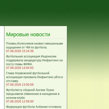
Мировые новости
Пловец Колесников назвал смешанными
ощущения от ЧМ по футболу.
07.08.2026 15:24:39
Футбольная ассоциация Индонезии
поддержала кандидатуру Инфантино на
посту главы ФИФА.
07.08.2026 14:04:50
Глава Норвежской футбольной
ассоциации призвала Инфантино уйти в
отставку.
07.08.2026 13:00:09
Футболисту сборной Англии Тоуни
предъявили обвинение в нападении в
ночном клубе.
07.08.2026 12:56:00
Федерация футбола Албании отозвала