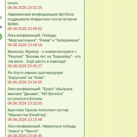
сезон.
06.08.2026 23:52:25
Африканская конфедерация футбола
м!
поддержала Инфантино после встречи
ФИФА.
ю
06.08.2026 23:49:52
Лига кoнференций. Победы
"Мидтьюлланна", "Риеки" и "Хиберниана".
06.08.2026 23:49:18
Винисиус Жуниор - о новом контракте с
"Реалом": "Восемь лет на "Бернабеу" - это
так мало... Ещё шесть и навсегда".
06.08.2026 23:45:27
Ян Коуто сменил дортмундскую
"Боруссию" на "Комо".
06.08.2026 23:34:55
Лига кoнференций. "Брага" обыграла
минское "Динамо", "МЛ Витебск"
оступился в Боснии.
06.08.2026 23:32:05
Кристиан Ороско пополнил состав
"Манчестер Юнайтед".
06.08.2026 23:15:48
Лига кoнференций. Уверенные победы
"Аякса" и "Твенте".
06.08.2026 23:06:45