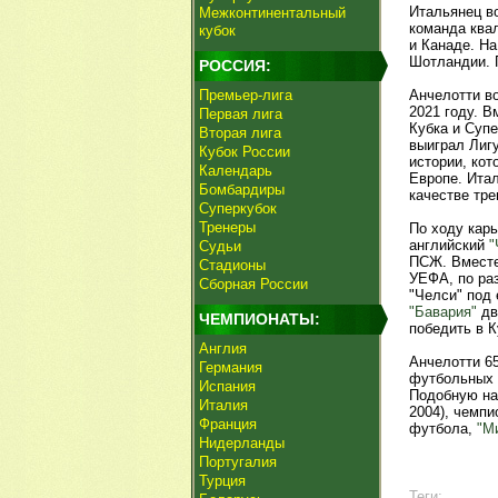
Итальянец в
Межконтинентальный
команда ква
кубок
и Канаде. На
Шотландии. 
РОССИЯ:
Премьер-лига
Анчелотти во
2021 году. 
Первая лига
Кубка и Супе
Вторая лига
выиграл Лиг
Кубок России
истории, ко
Календарь
Европе. Ита
Бомбардиры
качестве тре
Суперкубок
Тренеры
По ходу кар
английский
"
Судьи
ПСЖ. Вместе
Стадионы
УЕФА, по раз
Сборная России
"Челси" под 
"Бавария"
дв
ЧЕМПИОНАТЫ:
победить в К
Англия
Анчелотти 65
Германия
футбольных 
Испания
Подобную на
Италия
2004), чемпи
Франция
футбола,
"М
Нидерланды
Португалия
Турция
Теги: