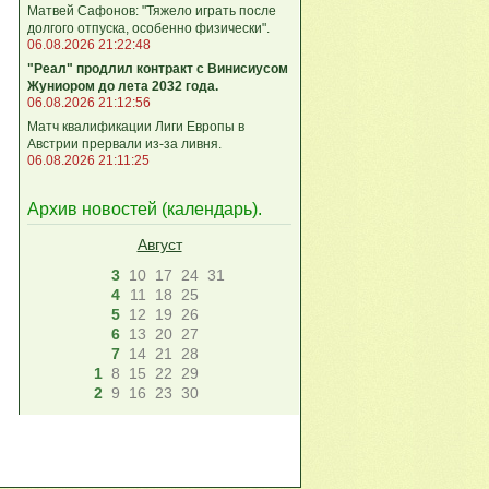
Матвей Сафонов: "Тяжело играть после
долгого отпуска, особенно физически".
06.08.2026 21:22:48
"Реал" продлил контракт с Винисиусом
Жуниором до лета 2032 года.
06.08.2026 21:12:56
Матч квалификации Лиги Европы в
Австрии прервали из-за ливня.
06.08.2026 21:11:25
Архив новостей (
календарь
).
Август
3
10
17
24
31
4
11
18
25
5
12
19
26
6
13
20
27
7
14
21
28
1
8
15
22
29
2
9
16
23
30