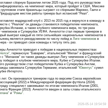
озглавил сборную Бразилии летом 2025 года. Под его руководством
лифицировалась на чемпионат мира, который пройдет в США, Мексике
 групповом этапе бразильцы сыграют со сборными Марокко, Гаити и
Предыдущим местом работы тренера был испанский "Реал".
зглавлял мадридский клуб с 2013 по 2015 год и вернулся в команду в
Вместе с "Реалом" он дважды становился победителем чемпионата,
ркубка Испании, а также клубного чемпионата мира, по три раза
у чемпионов и Суперкубок УЕФА. Анчелотти стал первым тренером в
торый выиграл каждый из пяти сильнейших национальных чемпионатов в
льянец является рекордсменом по числу побед в
Лиге чемпионов
в
нера - он приводил свои команды к титулу пять раз.
ьеры Анчелотти приводил к победам в национальных первенствах
Челси"
, германскую "Баварию", итальянский "Милан" и французский
 с "Миланом" он также дважды выиграл Лигу чемпионов и Суперкубок
у победил в клубном чемпионате мира, Кубке и Суперкубке Италии.
его руководством стал победителем Кубка и Суперкубка Англии,
ажды завоевала Суперкубок Германии, итальянский
"Ювентус"
сумел
убке Интертото.
 лет. Он признавался тренером года по версиям Союза европейских
ассоциаций (2022) и Международной федерации футбола (2024).
граду специалист завоевывал по итогам чемпионата Италии (2001,
оната Франции (2013). Анчелотти введен в залы славы итальянского
илана"
и
"Ромы"
.
2026-05-14 19:54:59