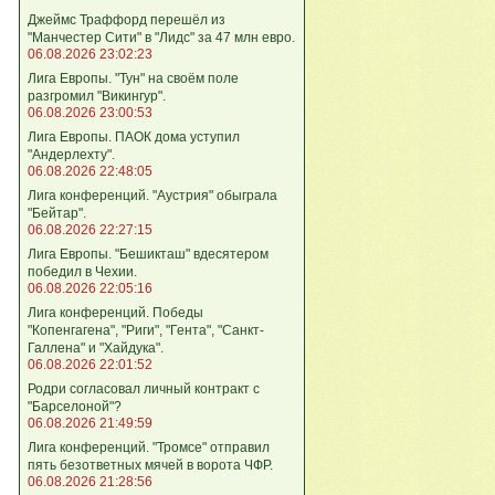
Джеймс Траффорд перешёл из
"Манчестер Сити" в "Лидс" за 47 млн евро.
06.08.2026 23:02:23
Лига Европы. "Тун" на своём поле
разгромил "Викингур".
06.08.2026 23:00:53
Лига Европы. ПАОК дома уступил
"Андерлехту".
06.08.2026 22:48:05
Лига конференций. "Аустрия" обыграла
"Бейтар".
06.08.2026 22:27:15
Лига Европы. "Бешикташ" вдесятером
победил в Чехии.
06.08.2026 22:05:16
Лига конференций. Победы
"Копенгагена", "Риги", "Гента", "Санкт-
Галлена" и "Хайдука".
06.08.2026 22:01:52
Родри согласовал личный контракт с
"Барселоной"?
06.08.2026 21:49:59
Лига конференций. "Тромсе" отправил
пять безответных мячей в ворота ЧФР.
06.08.2026 21:28:56