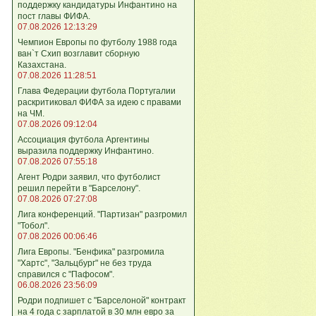
поддержку кандидатуры Инфантино на
пост главы ФИФА.
07.08.2026 12:13:29
Чемпион Европы по футболу 1988 года
ван`т Схип возглавит сборную
Казахстана.
07.08.2026 11:28:51
Глава Федерации футбола Португалии
раскритиковал ФИФА за идею с правами
на ЧМ.
07.08.2026 09:12:04
Ассоциация футбола Аргентины
выразила поддержку Инфантино.
07.08.2026 07:55:18
Агент Родри заявил, что футболист
решил перейти в "Барселону".
07.08.2026 07:27:08
Лига кoнференций. "Партизан" разгромил
"Тобол".
07.08.2026 00:06:46
Лига Европы. "Бенфика" разгромила
"Хартс", "Зальцбург" не без труда
справился с "Пафосом".
06.08.2026 23:56:09
Родри подпишет с "Барселоной" контракт
на 4 года с зарплатой в 30 млн евро за