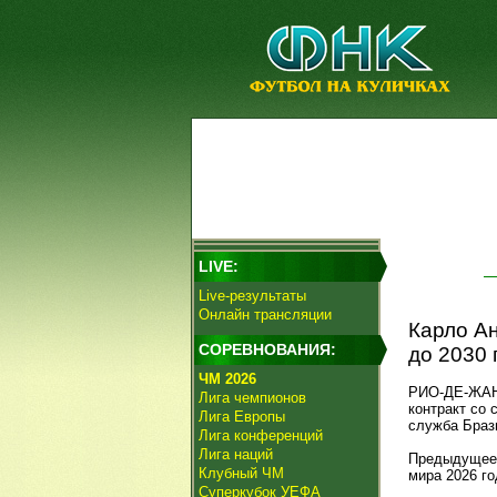
LIVE:
Live-результаты
Онлайн трансляции
Карло Ан
СОРЕВНОВАНИЯ:
до 2030 
ЧМ 2026
РИО-ДЕ-ЖАНЕ
Лига чемпионов
контракт со 
Лига Европы
служба Браз
Лига конференций
Лига наций
Предыдущее 
Клубный ЧМ
мира 2026 го
Суперкубок УЕФА