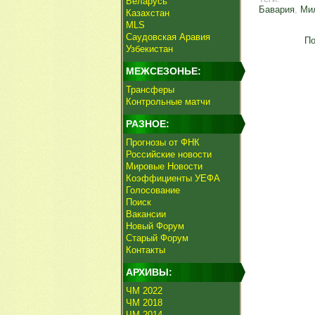
Беларусь
Бавария
,
Ми
Казахстан
MLS
Саудовская Аравия
По
Узбекистан
МЕЖСЕЗОНЬЕ:
Трансферы
Контрольные матчи
РАЗНОЕ:
Прогнозы от ФНК
Российские новости
Мировые Новости
Коэффициенты УЕФА
Голосование
Поиск
Вакансии
Новый Форум
Старый Форум
Контакты
АРХИВЫ:
ЧМ 2022
ЧМ 2018
ЧМ 2014