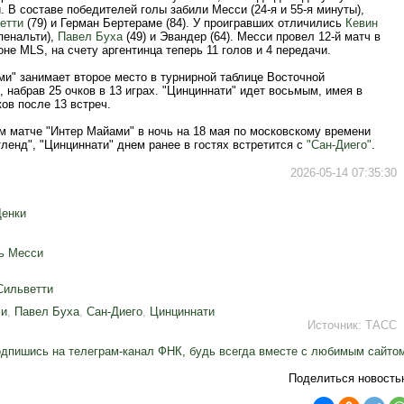
. В составе победителей голы забили Месси (24-я и 55-я минуты),
етти
(79) и Герман Бертераме (84). У проигравших отличились
Кевин
 пенальти),
Павел Буха
(49) и Эвандер (64). Месси провел 12-й матч в
не MLS, на счету аргентинца теперь 11 голов и 4 передачи.
и" занимает второе место в турнирной таблице Восточной
 набрав 25 очков в 13 играх. "Цинциннати" идет восьмым, имея в
ков после 13 встреч.
 матче "Интер Майами" в ночь на 18 мая по московскому времени
ленд", "Цинциннати" днем ранее в гостях встретится с
"Сан-Диего"
.
2026-05-14 07:35:30
Денки
ь Месси
Сильветти
ми
,
Павел Буха
,
Сан-Диего
,
Цинциннати
Источник:
ТАСС
дпишись на телеграм-канал ФНК, будь всегда вместе с любимым сайто
Поделиться новость