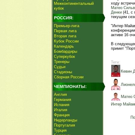
ходу встречи
Межконтинентальный
Матео Сильв
кубок
Денки
(41, с
текущем сезо
РОССИЯ:
Премьер-лига
"Интер Майам
конференции,
Первая лига
активе 16 оч
Вторая лига
Кубок России
В следующем
Календарь
примет "Порт
Бомбардиры
Суперкубок
Тренеры
Теги:
Судьи
Кевин 
Стадионы
Сборная России
Лионел
ЧЕМПИОНАТЫ:
Англия
Матео 
Германия
Интер Майа
Испания
Италия
Франция
По
Нидерланды
Португалия
Турция