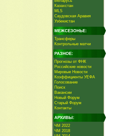
Беларусь
Казахстан
MLS
Саудовская Аравия
Узбекистан
МЕЖСЕЗОНЬЕ:
Трансферы
Контрольные матчи
РАЗНОЕ:
Прогнозы от ФНК
Российские новости
Мировые Новости
Коэффициенты УЕФА
Голосование
Поиск
Вакансии
Новый Форум
Старый Форум
Контакты
АРХИВЫ:
ЧМ 2022
ЧМ 2018
ЧМ 2014