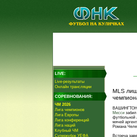
LIVE:
Live-результаты
Онлайн трансляции
MLS лиш
СОРЕВНОВАНИЯ:
чемпиона
ЧМ 2026
ВАШИНГТОН, 
Лига чемпионов
Месси
забил 
Лига Европы
футбольной 
Лига конференций
мячей аргент
Лига наций
Романа Челе
Клубный ЧМ
Суперкубок УЕФА
Встреча заве