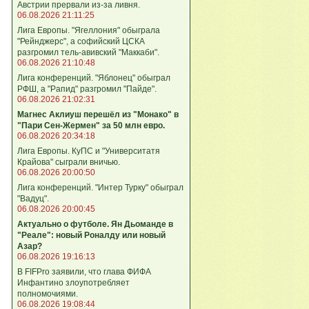
Австрии прервали из-за ливня.
06.08.2026 21:11:25
Лига Европы. "Ягеллония" обыграла
"Рейнджерс", а софийский ЦСКА
разгромил тель-авивский "Маккаби".
06.08.2026 21:10:48
Лига кoнференций. "Яблонец" обыграл
РФШ, а "Рапид" разгромил "Пайде".
06.08.2026 21:02:31
Магнес Аклиуш перешёл из "Монако" в
"Пари Сен-Жермен" за 50 млн евро.
06.08.2026 20:34:18
Лига Европы. КуПС и "Университатя
Крайова" сыграли вничью.
06.08.2026 20:00:50
Лига конференций. "Интер Турку" обыграл
"Вадуц".
06.08.2026 20:00:45
Актуально о футболе. Ян Дьоманде в
"Реале": новый Роналду или новый
Азар?
06.08.2026 19:16:13
В FIFPro заявили, что глава ФИФА
Инфантино злоупотребляет
полномочиями.
06.08.2026 19:08:44