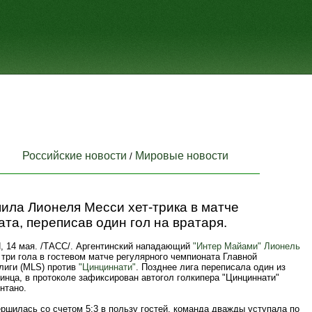
Российские новости
Мировые новости
/
ила Лионеля Месси хет-трика в матче
та, переписав один гол на вратаря.
14 мая. /ТАСС/. Аргентинский нападающий
"Интер Майами"
Лионель
три гола в гостевом матче регулярного чемпионата Главной
лиги (MLS) против
"Цинциннати"
. Позднее лига переписала один из
инца, в протоколе зафиксирован автогол голкипера "Цинциннати"
нтано.
ршилась со счетом 5:3 в пользу гостей, команда дважды уступала по