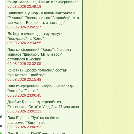
"Мидтьюлланна", "Риеки" и "Хиберниана".
06.08.2026 23:49:18
Винисиус Жуниор - о новом контракте с
"Реалом": "Восемь лет на "Бернабеу" - это
так мало... Ещё шесть и навсегда".
06.08.2026 23:45:27
Ян Коуто сменил дортмундскую
"Боруссию" на "Комо".
06.08.2026 23:34:55
Лига кoнференций. "Брага" обыграла
минское "Динамо", "МЛ Витебск"
оступился в Боснии.
06.08.2026 23:32:05
Кристиан Ороско пополнил состав
"Манчестер Юнайтед".
06.08.2026 23:15:48
Лига кoнференций. Уверенные победы
"Аякса" и "Твенте".
06.08.2026 23:06:45
Джеймс Траффорд перешёл из
"Манчестер Сити" в "Лидс" за 47 млн евро.
06.08.2026 23:02:23
м!
Лига Европы. "Тун" на своём поле
разгромил "Викингур".
ю
06.08.2026 23:00:53
Лига Европы. ПАОК дома уступил