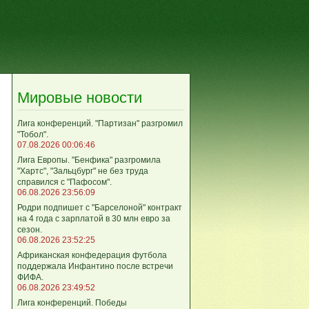
Мировые новости
Лига кoнференций. "Партизан" разгромил
"Тобол".
07.08.2026 00:06:46
Лига Европы. "Бенфика" разгромила
"Хартс", "Зальцбург" не без труда
справился с "Пафосом".
06.08.2026 23:56:09
Родри подпишет с "Барселоной" контракт
на 4 года с зарплатой в 30 млн евро за
сезон.
06.08.2026 23:52:25
Африканская конфедерация футбола
поддержала Инфантино после встречи
ФИФА.
06.08.2026 23:49:52
Лига кoнференций. Победы