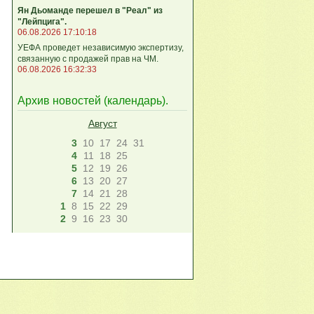
Ян Дьоманде перешел в "Реал" из
"Лейпцига".
06.08.2026 17:10:18
УЕФА проведет независимую экспертизу,
связанную с продажей прав на ЧМ.
06.08.2026 16:32:33
Архив новостей (
календарь
).
Август
3
10
17
24
31
4
11
18
25
5
12
19
26
6
13
20
27
7
14
21
28
1
8
15
22
29
2
9
16
23
30