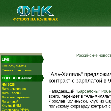
Российские новос
LIVE:
Live-результаты
Онлайн трансляции
"Аль-Хиляль" предложи
СОРЕВНОВАНИЯ:
контракт с зарплатой в 9
ЧМ 2026
Лига чемпионов
Нападающий
"Барселоны"
Робе
Лига Европы
всего, перейдёт в "Аль-Хиляль
Лига конференций
Ярослав Колиньски, клуб из С
Лига наций
Клубный ЧМ
польскому форварду контракт с 
Суперкубок УЕФА