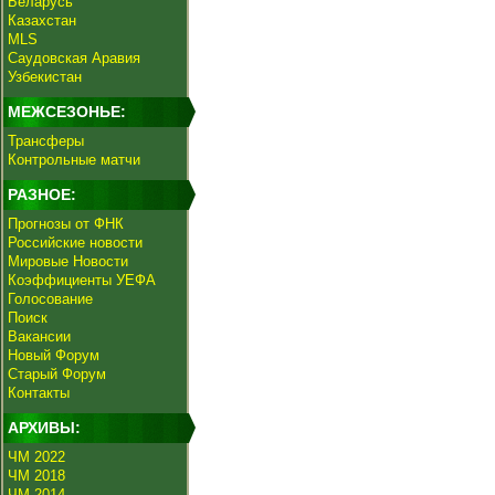
Беларусь
Казахстан
MLS
Саудовская Аравия
Узбекистан
МЕЖСЕЗОНЬЕ:
Трансферы
Контрольные матчи
РАЗНОЕ:
Прогнозы от ФНК
Российские новости
Мировые Новости
Коэффициенты УЕФА
Голосование
Поиск
Вакансии
Новый Форум
Старый Форум
Контакты
АРХИВЫ:
ЧМ 2022
ЧМ 2018
ЧМ 2014