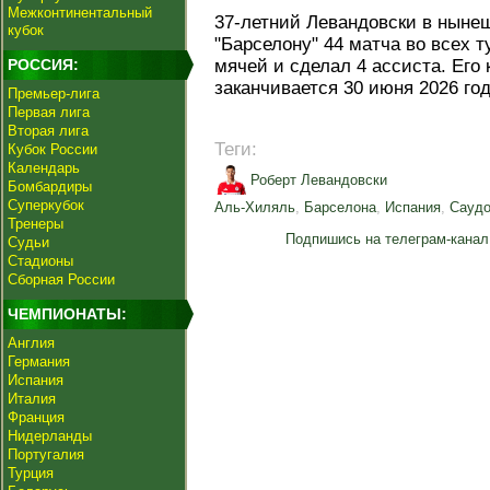
Межконтинентальный
37-летний Левандовски в ныне
кубок
"Барселону" 44 матча во всех т
РОССИЯ:
мячей и сделал 4 ассиста. Его 
заканчивается 30 июня 2026 год
Премьер-лига
Первая лига
Вторая лига
Теги:
Кубок России
Календарь
Роберт Левандовски
Бомбардиры
Суперкубок
Аль-Хиляль
,
Барселона
,
Испания
,
Саудо
Тренеры
Подпишись на телеграм-канал
Судьи
Стадионы
Сборная России
ЧЕМПИОНАТЫ:
Англия
Германия
Испания
Италия
Франция
Нидерланды
Португалия
Турция