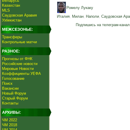
Беларусь
Казахстан
Ромелу Лукаку
MLS
Саудовская Аравия
Италия
,
Милан
,
Наполи
,
Саудовская Ара
Узбекистан
Подпишись на телеграм-канал
МЕЖСЕЗОНЬЕ:
Трансферы
Контрольные матчи
РАЗНОЕ:
Прогнозы от ФНК
Российские новости
Мировые Новости
Коэффициенты УЕФА
Голосование
Поиск
Вакансии
Новый Форум
Старый Форум
Контакты
АРХИВЫ:
ЧМ 2022
ЧМ 2018
ЧМ 2014