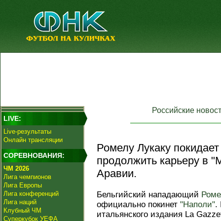
Российские новос
LIVE:
Live-результаты
Онлайн трансляции
Ромелу Лукаку покидает
СОРЕВНОВАНИЯ:
продолжить карьеру в "
ЧМ 2026
Аравии.
Лига чемпионов
Лига Европы
Лига конференций
Бельгийский нападающий
Роме
Лига наций
официально покинет
"Наполи"
.
Клубный ЧМ
итальянского издания La Gazzet
Суперкубок УЕФА