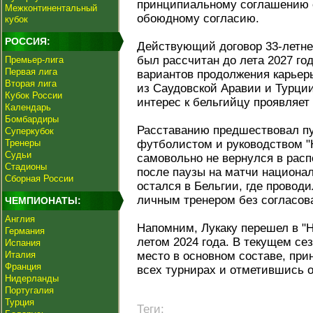
принципиальному соглашению о
Межконтинентальный
обоюдному согласию.
кубок
РОССИЯ:
Действующий договор 33-летне
был рассчитан до лета 2027 го
Премьер-лига
Первая лига
вариантов продолжения карьеры
Вторая лига
из Саудовской Аравии и Турции
Кубок России
интерес к бельгийцу проявляе
Календарь
Бомбардиры
Расставанию предшествовал п
Суперкубок
Тренеры
футболистом и руководством "Н
Судьи
самовольно не вернулся в расп
Стадионы
после паузы на матчи национ
Сборная России
остался в Бельгии, где провод
личным тренером без согласов
ЧЕМПИОНАТЫ:
Англия
Напомним, Лукаку перешел в "
Германия
летом 2024 года. В текущем се
Испания
Италия
место в основном составе, прин
Франция
всех турнирах и отметившись 
Нидерланды
Португалия
Турция
Теги: