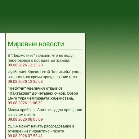
Мировые новости
В "Локомотиве" заявили, что не ведут
переговоров о продаже Батракова.
09.08.2026 13:23:23
Футболист бразильской "Коритибы" упал
в тоннель во время праздновании гола.
09.08.2026 12:35:03
"Нефтчи" увеличил отрыв от
"Пахтакора" до четырёх очков. Обзор
16-го тура чемпионата Узбекистана.
09.08.2026 11:06:32
Месси прибыл в Аргентину для прощания
со своим отцом.
09.08.2026 08:05:09
УЕФА может начать расследование в
отношении Инфантино - газета.
09.08.2026 07:53:41