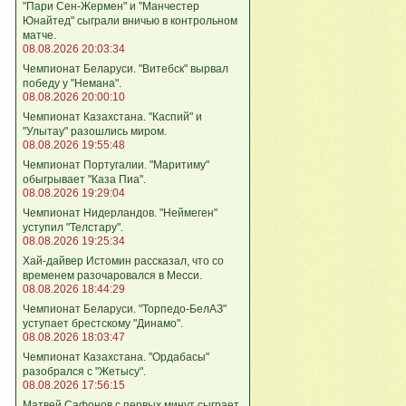
"Пари Сен-Жермен" и "Манчестер
Юнайтед" сыграли вничью в контрольном
матче.
08.08.2026 20:03:34
Чемпионат Беларуси. "Витебск" вырвал
победу у "Немана".
08.08.2026 20:00:10
Чемпионат Казахстана. "Каспий" и
"Улытау" разошлись миром.
08.08.2026 19:55:48
Чемпионат Португалии. "Маритиму"
обыгрывает "Каза Пиа".
08.08.2026 19:29:04
Чемпионат Нидерландов. "Неймеген"
уступил "Телстару".
08.08.2026 19:25:34
Хай-дайвер Истомин рассказал, что со
временем разочаровался в Месси.
08.08.2026 18:44:29
Чемпионат Беларуси. "Торпедо-БелАЗ"
уступает брестскому "Динамо".
08.08.2026 18:03:47
Чемпионат Казахстана. "Ордабасы"
разобрался с "Жетысу".
08.08.2026 17:56:15
Матвей Сафонов с первых минут сыграет