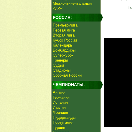
Межконтинентальный
По
кубок
РОССИЯ:
Премьер-лига
Первая лига
Вторая лига
Кубок России
Календарь
Бомбардиры
Суперкубок
Тренеры
Судьи
Стадионы
Сборная России
ЧЕМПИОНАТЫ:
Англия
Германия
Испания
Италия
Франция
Нидерланды
Португалия
Турция