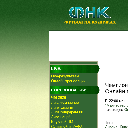
LIVE:
Live-результаты
Онлайн трансляции
Чемпиона
СОРЕВНОВАНИЯ:
Онлайн 
ЧМ 2026
В 22:00 мск.
Лига чемпионов
"Манчестер 
Лига Европы
текстовую
О
Лига конференций
Лига наций
Клубный ЧМ
Теги:
Суперкубок УЕФА
Англия
,
Крис