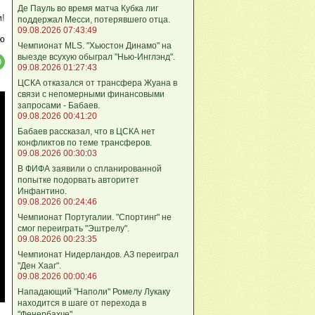
Де Пауль во время матча Кубка лиг
м!
поддержал Месси, потерявшего отца.
09.08.2026 07:43:49
ю
Чемпионат MLS. "Хьюстон Динамо" на
выезде всухую обыграл "Нью-Инглэнд".
09.08.2026 01:27:43
ЦСКА отказался от трансфера Жуана в
связи с непомерными финансовыми
запросами - Бабаев.
09.08.2026 00:41:20
Бабаев рассказал, что в ЦСКА нет
конфликтов по теме трансферов.
09.08.2026 00:30:03
В ФИФА заявили о спланированной
попытке подорвать авторитет
Инфантино.
09.08.2026 00:24:46
Чемпионат Португалии. "Спортинг" не
смог переиграть "Эштрелу".
09.08.2026 00:23:35
Чемпионат Нидерландов. АЗ переиграл
"Ден Хааг".
09.08.2026 00:00:46
Нападающий "Наполи" Ромелу Лукаку
находится в шаге от перехода в
"Фенербахче".