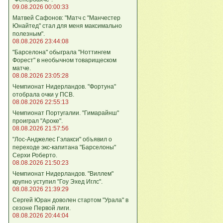
09.08.2026 00:00:33
Матвей Сафонов: "Матч с "Манчестер
Юнайтед" стал для меня максимально
полезным".
08.08.2026 23:44:08
"Барселона" обыграла "Ноттингем
Форест" в необычном товарищеском
матче.
08.08.2026 23:05:28
Чемпионат Нидерландов. "Фортуна"
отобрала очки у ПСВ.
08.08.2026 22:55:13
Чемпионат Португалии. "Гимарайнш"
проиграл "Ароке".
08.08.2026 21:57:56
"Лос-Анджелес Гэлакси" объявил о
переходе экс-капитана "Барселоны"
Серхи Роберто.
08.08.2026 21:50:23
Чемпионат Нидерландов. "Виллем"
крупно уступил "Гоу Эхед Иглс".
08.08.2026 21:39:29
Сергей Юран доволен стартом "Урала" в
сезоне Первой лиги.
08.08.2026 20:44:04