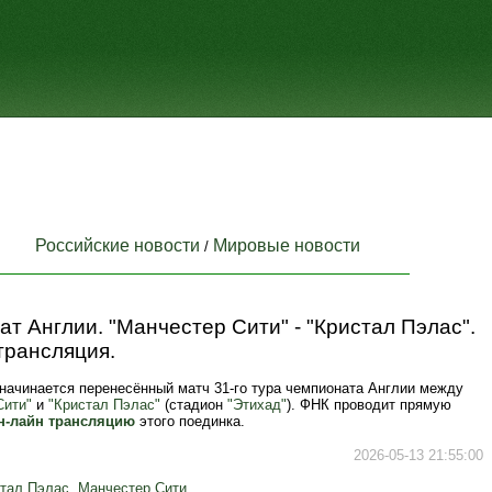
Российские новости
Мировые новости
/
т Англии. "Манчестер Сити" - "Кристал Пэлас".
трансляция.
 начинается перенесённый матч 31-го тура чемпионата Англии между
Сити"
и
"Кристал Пэлас"
(стадион
"Этихад"
). ФНК проводит прямую
н-лайн трансляцию
этого поединка.
2026-05-13 21:55:00
тал Пэлас
,
Манчестер Сити