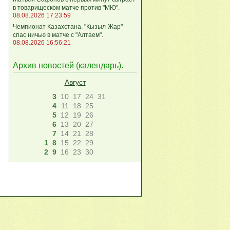
в товарищеском матче против "МЮ".
08.08.2026 17:23:59
Чемпионат Казахстана. "Кызыл-Жар"
спас ничью в матче с "Алтаем".
08.08.2026 16:56:21
Архив новостей (
календарь
).
Август
3
10
17
24
31
4
11
18
25
5
12
19
26
6
13
20
27
7
14
21
28
1
8
15
22
29
2
9
16
23
30