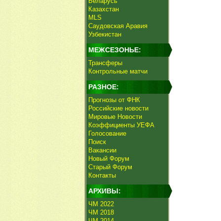
Беларусь
Казахстан
MLS
Саудовская Аравия
Узбекистан
МЕЖСЕЗОНЬЕ:
Трансферы
Контрольные матчи
РАЗНОЕ:
Прогнозы от ФНК
Российские новости
Мировые Новости
Коэффициенты УЕФА
Голосование
Поиск
Вакансии
Новый Форум
Старый Форум
Контакты
АРХИВЫ:
ЧМ 2022
ЧМ 2018
ЧМ 2014