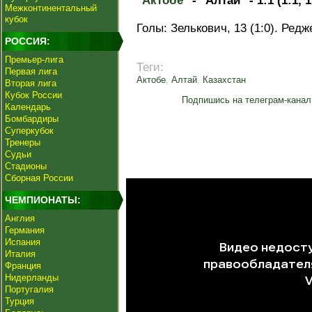
"Актобе"
- "Алтай" - 1:1 (1:1, 
Межконтинентальный
кубок
Голы: Зелькович, 13 (1:0). Редже
РОССИЯ:
Премьер-лига
Теги:
Первая лига
Актобе
,
Алтай
,
Казахстан
Вторая лига
Кубок России
Подпишись на телеграм-канал
Календарь
Бомбардиры
Суперкубок
Тренеры
Судьи
Стадионы
Сборная России
ЧЕМПИОНАТЫ:
Англия
Германия
Испания
Италия
Франция
Нидерланды
Португалия
Турция