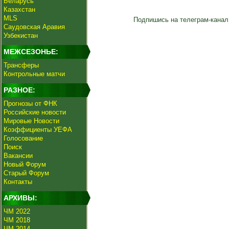
Беларусь
Казахстан
MLS
Подпишись на телеграм-канал
Саудовская Аравия
Узбекистан
МЕЖСЕЗОНЬЕ:
Трансферы
Контрольные матчи
РАЗНОЕ:
Прогнозы от ФНК
Российские новости
Мировые Новости
Коэффициенты УЕФА
Голосование
Поиск
Вакансии
Новый Форум
Старый Форум
Контакты
АРХИВЫ:
ЧМ 2022
ЧМ 2018
ЧМ 2014