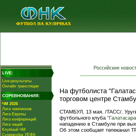
Российские новос
LIVE:
Live-результаты
Онлайн трансляции
На футболиста "Галатас
СОРЕВНОВАНИЯ:
торговом центре Стамбу
ЧМ 2026
Лига чемпионов
СТАМБУЛ, 13 мая. /ТАСС/. Уруг
Лига Европы
футбольного клуба
"Галатасара
Лига конференций
нападению в Стамбуле при выхо
Лига наций
Клубный ЧМ
Об этом сообщает телеканал T
Суперкубок УЕФА