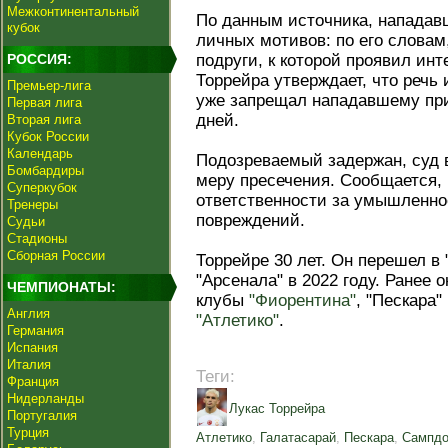
Межконтинентальный
По данным источника, нападав
кубок
личных мотивов: по его словам,
РОССИЯ:
подруги, к которой проявил ин
Торрейра утверждает, что речь и
Премьер-лига
уже запрещал нападавшему при
Первая лига
дней.
Вторая лига
Кубок России
Календарь
Подозреваемый задержан, суд 
Бомбардиры
меру пресечения. Сообщается, 
Суперкубок
ответственности за умышленно
Тренеры
повреждений.
Судьи
Стадионы
Сборная России
Торрейре 30 лет. Он перешел в 
"Арсенала" в 2022 году. Ранее 
ЧЕМПИОНАТЫ:
клубы
"Фиорентина"
, "Пескара"
Англия
"Атлетико"
.
Германия
Испания
Италия
Теги:
Франция
Нидерланды
Лукас Торрейра
Португалия
Турция
Атлетико
,
Галатасарай
,
Пескара
,
Сампдо