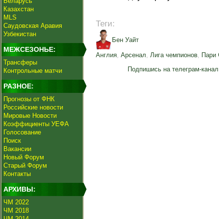
Беларусь
Казахстан
MLS
Теги:
Саудовская Аравия
Узбекистан
Бен Уайт
МЕЖСЕЗОНЬЕ:
Англия
,
Арсенал
,
Лига чемпионов
,
Пари
Трансферы
Подпишись на телеграм-канал
Контрольные матчи
РАЗНОЕ:
Прогнозы от ФНК
Российские новости
Мировые Новости
Коэффициенты УЕФА
Голосование
Поиск
Вакансии
Новый Форум
Старый Форум
Контакты
АРХИВЫ:
ЧМ 2022
ЧМ 2018
ЧМ 2014