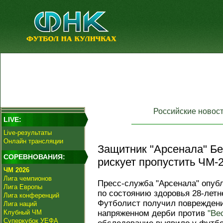
Российские новос
LIVE:
Live-результаты
Онлайн трансляции
Защитник "Арсенала" Бе
СОРЕВНОВАНИЯ:
рискует пропустить ЧМ-
ЧМ 2026
Лига чемпионов
Пресс-служба "Арсенала" опуб
Лига Европы
по состоянию здоровья 28-летн
Лига конференций
Футболист получил повреждени
Лига наций
Клубный ЧМ
напряженном дерби против
"Ве
Суперкубок УЕФА