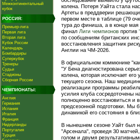
обследование выявило у футбо
Межконтинентальный
колена. Потеря Уайта стала н
кубок
Артеты в преддверии решающих
РОССИЯ:
первом месте в таблице (79 очк
тура до финиша, а в конце мая
Премьер-лига
финал
Лиги чемпионов
против
Первая лига
по сообщениям британских инса
Вторая лига
Кубок России
восстановления защитник риску
Календарь
Англии на ЧМ-2026.
Бомбардиры
Суперкубок
В официальном коммюнике "кан
Тренеры
"У Бена диагностирована серье
Судьи
Стадионы
колена, которая исключает его
Сборная России
текущего сезона. Наш медицин
реализации программы реабили
ЧЕМПИОНАТЫ:
усилия клуба сосредоточены н
Англия
полноценно восстановиться и в
Германия
предсезонной подготовки. Мы 
Испания
динамикой его состояния в бл
Италия
Франция
Нидерланды
В нынешнем сезоне Уайт был 
Португалия
"Арсенала", проведя 30 матчей
Турция
голом и двумя результативным