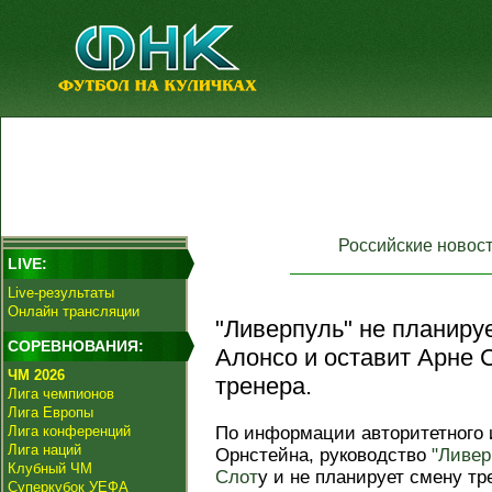
Российские новос
LIVE:
Live-результаты
Онлайн трансляции
"Ливерпуль" не планиру
СОРЕВНОВАНИЯ:
Алонсо и оставит Арне С
ЧМ 2026
тренера.
Лига чемпионов
Лига Европы
Лига конференций
По информации авторитетного и
Лига наций
Орнстейна, руководство
"Ливер
Клубный ЧМ
Слот
у и не планирует смену т
Суперкубок УЕФА