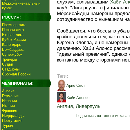
слухам, связывавшим
Хаби Ал
Межконтинентальный
клуб, "Ливерпуль" официально 
кубок
Мерсисайдцы намерены продол
РОССИЯ:
сотрудничество с нынешним на
Премьер-лига
Первая лига
Сообщается, что боссы клуба 
Вторая лига
крайне довольны тем, как голл
Кубок России
Юргена Клоппа, и не намерены
Календарь
давлению. Хаби Алонсо рассма
Бомбардиры
"идеальный преемник", однако
Суперкубок
Тренеры
контактов между сторонами нет
Судьи
Стадионы
Сборная России
Теги:
ЧЕМПИОНАТЫ:
Арне Слот
Англия
Германия
Хаби Алонсо
Испания
Италия
Англия
,
Ливерпуль
Франция
Нидерланды
Подпишись на телеграм-канал
Португалия
Турция