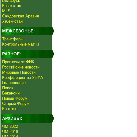
Беларусь
Казахстан
MLS
Саудовская Аравия
Узбекистан
МЕЖСЕЗОНЬЕ:
Трансферы
Контрольные матчи
РАЗНОЕ:
Прогнозы от ФНК
Российские новости
Мировые Новости
Коэффициенты УЕФА
Голосование
Поиск
Вакансии
Новый Форум
Старый Форум
Контакты
АРХИВЫ:
ЧМ 2022
ЧМ 2018
ЧМ 2014