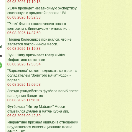
06.08.2026 17:10:18
УЕФА проведет независимую экспертизу,
связанную с продажей прав на ЧМ.
06.08.2026 16:32:33
"Реал" близок к заключению нового
контракта с Винисиусом - журналист.
06.08.2026 14:37:59
Пловец Колесников признался, что не
является поклонником Месси.
м!
06.08.2026 13:19:33
Луиш Фигу призывает главу ФИФА
ю
Инфантино к отставке.
06.08.2026 12:33:34
"Барселона" может подписать контракт с
обладателем "Золотого мяча" Родри -
портал.
06.08.2026 12:09:58
Звезда угандийского футбола погиб после
нападения бандитов.
06.08.2026 11:58:20
Футболист "Интер Майами" Месси
отметился дублем в матче Кубка лиг.
06.08.2026 09:42:39
Инфантино признал ошибки в отношении
неудавшегося инвестиционного плана
ФИФА - FT.