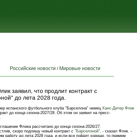
Российские новости
Мировые новости
/
лик заявил, что продлит контракт с
ной" до лета 2028 года.
нер испанского футбольного клуба "Барселона" немец
Ханс-Дитер Флик
ракт до конца сезона-2027/28. Об этом он заявил на пресс-
.
глашение Флика рассчитано до конца сезона-2026/27.
стлив, скоро подпишу новый контракт с
"Барселоной"
, - сказал Флик. -
 работу до лета 2028 года, и если все пойдет хорошо, то примем