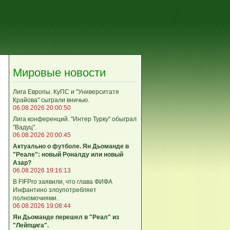
Мировые новости
Лига Европы. КуПС и "Университатя
Крайова" сыграли вничью.
06.08.2026 20:00:50
Лига конференций. "Интер Турку" обыграл
"Вадуц".
06.08.2026 20:00:45
Актуально о футболе. Ян Дьоманде в
"Реале": новый Роналду или новый
Азар?
06.08.2026 19:16:13
В FIFPro заявили, что глава ФИФА
Инфантино злоупотребляет
полномочиями.
06.08.2026 19:08:44
Ян Дьоманде перешел в "Реал" из
"Лейпцига".