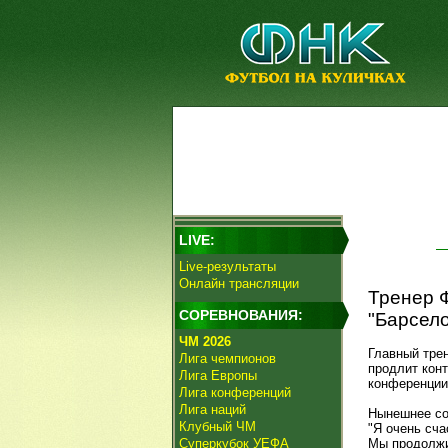
LIVE:
Live-результаты
Онлайн трансляции
Тренер Ф
СОРЕВНОВАНИЯ:
"Барсело
ЧМ 2026
Главный тре
Лига чемпионов
продлит конт
Лига Европы
конференции
Лига конференций
Лига наций
Нынешнее со
Клубный ЧМ
"Я очень сча
Суперкубок УЕФА
Мы продолжим