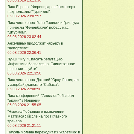
05.08.2026 23:13:30
Лига Европы. "Ференцварош" взял верх
над польским "Гурником".
05.08.2026 23:07:57
Лига чемпионов. Голы Талиски и Гринвуда
принесли "Фенербахче" победу над
"Штурмом".
05.08.2026 23:02:44
Анхелиньо продолжит карьеру в
"Депортиво".
05.08.2026 22:36:41
Луиш Фигу: "Спасать репутацию
Инфантино бесполезно. Единственное
решение — уйти".
05.08.2026 22:13:50
Лига чемпионов. Датский "Орхус" выиграл
у азербайджанского "Сабаха".
05.08.2026 22:08:50
Лига конференций. "Аполлон" обыграл
"Бранн" в Норвегии.
05.08.2026 21:55:05
"Ньюкасл" объявил о назначении
Маттиаса Яйссле на пост главного
тренера.
05.08.2026 21:21:11
Науэль Молина переходит из "Атлетико" в