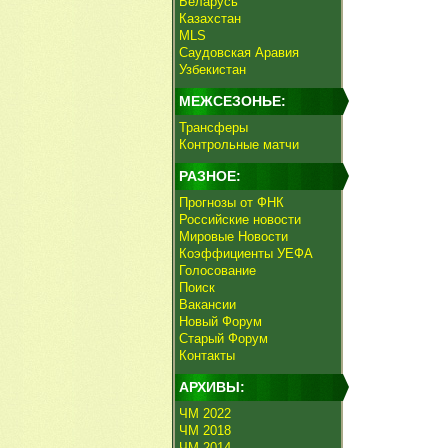
Беларусь
Казахстан
MLS
Саудовская Аравия
Узбекистан
МЕЖСЕЗОНЬЕ:
Трансферы
Контрольные матчи
РАЗНОЕ:
Прогнозы от ФНК
Российские новости
Мировые Новости
Коэффициенты УЕФА
Голосование
Поиск
Вакансии
Новый Форум
Старый Форум
Контакты
АРХИВЫ:
ЧМ 2022
ЧМ 2018
ЧМ 2014