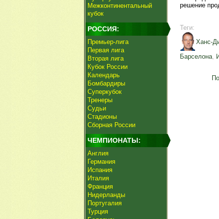
решение про
Межконтинентальный
кубок
Теги:
РОССИЯ:
Премьер-лига
Ханс-Д
Первая лига
Барселона
,
Вторая лига
Кубок России
Календарь
По
Бомбардиры
Суперкубок
Тренеры
Судьи
Стадионы
Сборная России
ЧЕМПИОНАТЫ:
Англия
Германия
Испания
Италия
Франция
Нидерланды
Португалия
Турция