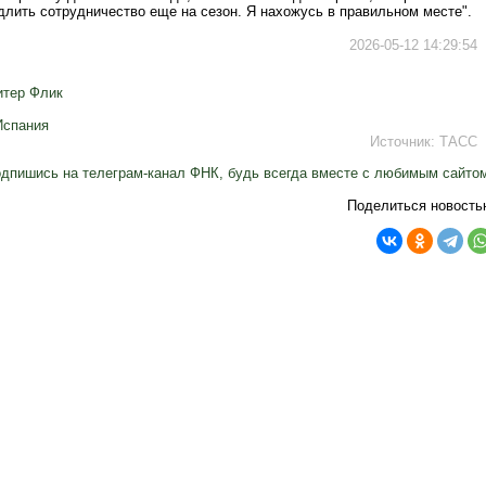
длить сотрудничество еще на сезон. Я нахожусь в правильном месте".
2026-05-12 14:29:54
итер Флик
Испания
Источник:
ТАСС
дпишись на телеграм-канал ФНК, будь всегда вместе с любимым сайто
Поделиться новость