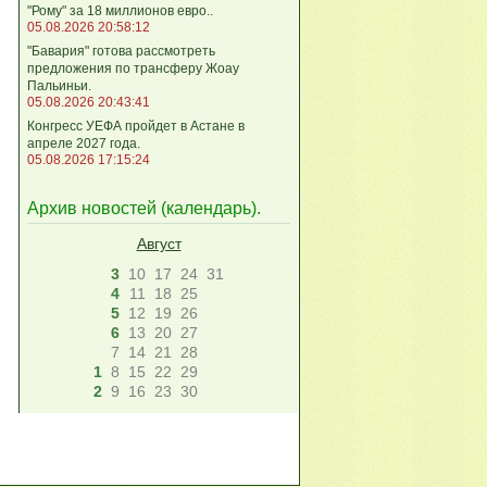
"Рому" за 18 миллионов евро..
05.08.2026 20:58:12
"Бавария" готова рассмотреть
предложения по трансферу Жоау
Пальиньи.
05.08.2026 20:43:41
Конгресс УЕФА пройдет в Астане в
апреле 2027 года.
05.08.2026 17:15:24
Архив новостей (
календарь
).
Август
3
10
17
24
31
4
11
18
25
5
12
19
26
6
13
20
27
7
14
21
28
1
8
15
22
29
2
9
16
23
30