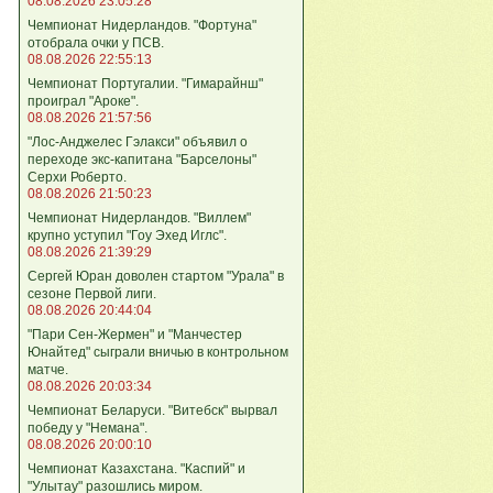
08.08.2026 23:05:28
Чемпионат Нидерландов. "Фортуна"
отобрала очки у ПСВ.
08.08.2026 22:55:13
Чемпионат Португалии. "Гимарайнш"
проиграл "Ароке".
08.08.2026 21:57:56
"Лос-Анджелес Гэлакси" объявил о
переходе экс-капитана "Барселоны"
Серхи Роберто.
08.08.2026 21:50:23
Чемпионат Нидерландов. "Виллем"
крупно уступил "Гоу Эхед Иглс".
08.08.2026 21:39:29
Сергей Юран доволен стартом "Урала" в
сезоне Первой лиги.
08.08.2026 20:44:04
"Пари Сен-Жермен" и "Манчестер
Юнайтед" сыграли вничью в контрольном
матче.
08.08.2026 20:03:34
Чемпионат Беларуси. "Витебск" вырвал
победу у "Немана".
08.08.2026 20:00:10
Чемпионат Казахстана. "Каспий" и
"Улытау" разошлись миром.