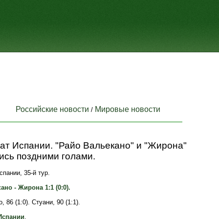
Российские новости
Мировые новости
/
ат Испании. "Райо Вальекано" и "Жирона"
ись поздними голами.
пании, 35-й тур.
но - Жирона 1:1 (0:0).
 86 (1:0). Стуани, 90 (1:1).
Испании
.