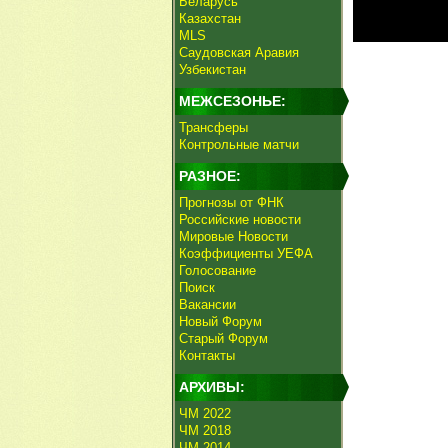
Беларусь
Казахстан
MLS
Саудовская Аравия
Узбекистан
МЕЖСЕЗОНЬЕ:
Трансферы
Контрольные матчи
РАЗНОЕ:
Прогнозы от ФНК
Российские новости
Мировые Новости
Коэффициенты УЕФА
Голосование
Поиск
Вакансии
Новый Форум
Старый Форум
Контакты
АРХИВЫ:
ЧМ 2022
ЧМ 2018
ЧМ 2014