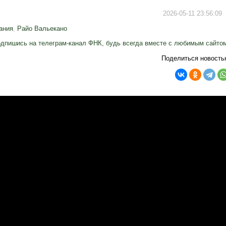
2026-05-11 23:56:09
ания
,
Райо Вальекано
дпишись на телеграм-канал ФНК, будь всегда вместе с любимым сайто
Поделиться новость