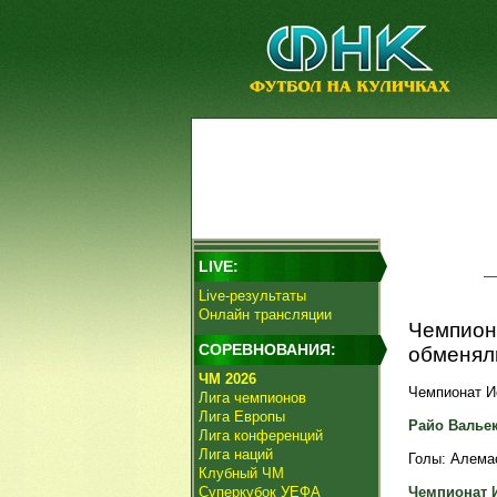
LIVE:
Live-результаты
Онлайн трансляции
Чемпион
СОРЕВНОВАНИЯ:
обменял
ЧМ 2026
Чемпионат Ис
Лига чемпионов
Лига Европы
Райо Вальека
Лига конференций
Лига наций
Голы: Алемао,
Клубный ЧМ
Суперкубок УЕФА
Чемпионат 