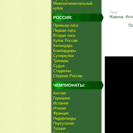
Межконтинентальный
кубок
Теги:
Жирона
,
Исп
РОССИЯ:
Премьер-лига
По
Первая лига
Вторая лига
Кубок России
Календарь
Бомбардиры
Суперкубок
Тренеры
Судьи
Стадионы
Сборная России
ЧЕМПИОНАТЫ:
Англия
Германия
Испания
Италия
Франция
Нидерланды
Португалия
Турция