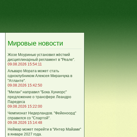
Мировые новости
Жозе Моуринью установил жёсткий
дисциплинарный регламент в "Реале".
09.08.2026 15:54:11
Альваро Мората может стать
одноклубником Алексея Миранчука в
"Атланте".
09.08.2026 15:42:50
"Милан" направил "Бока Хуниорс"
предложение о трансфере Леандро
Паредеса
09.08.2026 15:22:00
Чемпионат Нидерландов. "Фейеноорд"
справился со "Спартой".
09.08.2026 15:14:48
Неймар может перейти в "Интер Майами"
в январе 2027 года.