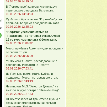
09.08.2026 14:19:04
В "Локомотиве" заявили, что не ведут
переговоров о продаже Батракова.
09.08.2026 13:23:23
Футболист бразильской "Коритибы" упал
м!
в тоннель во время праздновании гола.
09.08.2026 12:35:03
ю
"Нефтчи" увеличил отрыв от
"Пахтакора" до четырёх очков. Обзор
16-го тура чемпионата Узбекистана.
09.08.2026 11:06:32
Месси прибыл в Аргентину для прощания
со своим отцом.
09.08.2026 08:05:09
УЕФА может начать расследование в
отношении Инфантино - газета.
09.08.2026 07:53:41
Де Пауль во время матча Кубка лиг
поддержал Месси, потерявшего отца.
09.08.2026 07:43:49
Чемпионат MLS. "Хьюстон Динамо" на
выезде всухую обыграл "Нью-Инглэнд".
09.08.2026 01:27:43
ЦСКА отказался от трансфера Жуана в
связи с непомерными финансовыми
запросами - Бабаев.