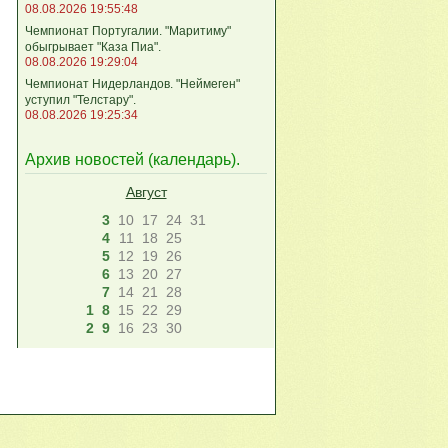
08.08.2026 19:55:48
Чемпионат Португалии. "Маритиму"
обыгрывает "Каза Пиа".
08.08.2026 19:29:04
Чемпионат Нидерландов. "Неймеген"
уступил "Телстару".
08.08.2026 19:25:34
Архив новостей (
календарь
).
Август
3
10
17
24
31
4
11
18
25
5
12
19
26
6
13
20
27
7
14
21
28
1
8
15
22
29
2
9
16
23
30