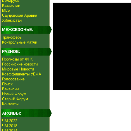
Беларусь
Казахстан
MLS
Саудовская Аравия
Узбекистан
МЕЖСЕЗОНЬЕ:
Трансферы
Контрольные матчи
РАЗНОЕ:
Прогнозы от ФНК
Российские новости
Мировые Новости
Коэффициенты УЕФА
Голосование
Поиск
Вакансии
Новый Форум
Старый Форум
Контакты
АРХИВЫ:
ЧМ 2022
ЧМ 2018
ЧМ 2014