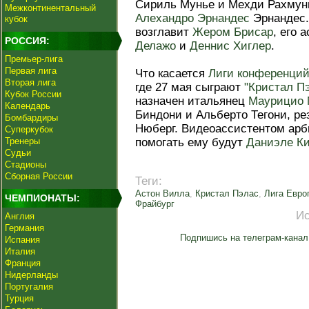
Сириль Мунье и Мехди Рахмун
Межконтинентальный
Алехандро Эрнандес
Эрнандес.
кубок
возглавит
Жером Брисар
, его 
РОССИЯ:
Делажо
и
Деннис Хиглер
.
Премьер-лига
Первая лига
Что касается
Лиги конференци
Вторая лига
где 27 мая сыграют
"Кристал П
Кубок России
назначен итальянец
Маурицио 
Календарь
Биндони и Альберто Тегони, р
Бомбардиры
Нюберг. Видеоассистентом арб
Суперкубок
Тренеры
помогать ему будут
Даниэле К
Судьи
Стадионы
Сборная России
Теги:
Астон Вилла
,
Кристал Пэлас
,
Лига Евро
ЧЕМПИОНАТЫ:
Фрайбург
Ис
Англия
Германия
Подпишись на телеграм-канал
Испания
Италия
Франция
Нидерланды
Португалия
Турция