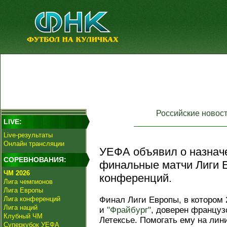
Российские новос
LIVE:
Live-результаты
Онлайн трансляции
УЕФА объявил о назнач
СОРЕВНОВАНИЯ:
финальные матчи Лиги 
ЧМ 2026
конференций.
Лига чемпионов
Лига Европы
Лига конференций
Финал Лиги Европы, в котором 
Лига наций
и
"Фрайбург"
, доверен француз
Клубный ЧМ
Летексье. Помогать ему на лин
Суперкубок УЕФА