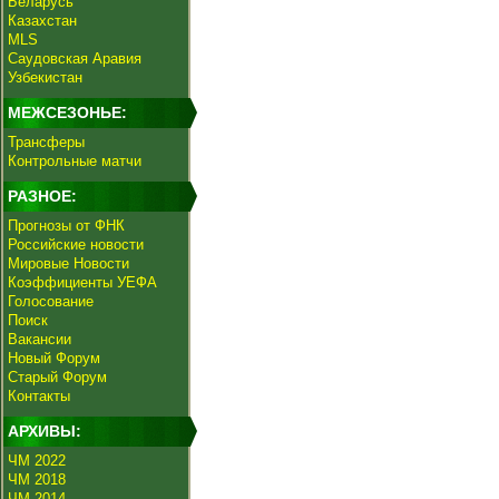
Беларусь
Казахстан
MLS
Саудовская Аравия
Узбекистан
МЕЖСЕЗОНЬЕ:
Трансферы
Контрольные матчи
РАЗНОЕ:
Прогнозы от ФНК
Российские новости
Мировые Новости
Коэффициенты УЕФА
Голосование
Поиск
Вакансии
Новый Форум
Старый Форум
Контакты
АРХИВЫ:
ЧМ 2022
ЧМ 2018
ЧМ 2014