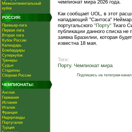
чемпионат мира 2026 года.
Межконтинентальный
кубок
Как сообщает UOL, в этот рас
РОССИЯ:
нападающий "Сантоса" Неймар,
португальского
"Порту"
Тиаго С
Премьер-лига
Первая лига
публикации данного списка не 
Вторая лига
заявка Бразилии, которая будет
Кубок России
известна 18 мая.
Календарь
Бомбардиры
Суперкубок
Теги:
Тренеры
Порту
,
Чемпионат мира
Судьи
Стадионы
Подпишись на телеграм-канал
Сборная России
ЧЕМПИОНАТЫ:
Англия
Германия
Испания
Италия
Франция
Нидерланды
Португалия
Турция