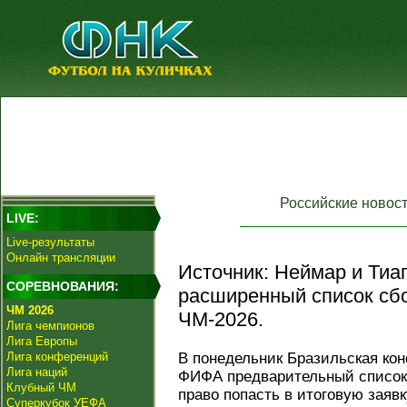
Российские новос
LIVE:
Live-результаты
Онлайн трансляции
Источник: Неймар и Тиа
СОРЕВНОВАНИЯ:
расширенный список сб
ЧМ 2026
ЧМ-2026.
Лига чемпионов
Лига Европы
Лига конференций
В понедельник Бразильская ко
Лига наций
ФИФА предварительный список
Клубный ЧМ
право попасть в итоговую заяв
Суперкубок УЕФА