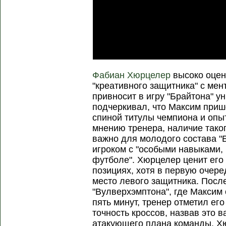
Фабиан Хюрцелер
высоко оцен
"креативного защитника" с мен
привносит в игру "Брайтона" 
подчеркивал, что Максим прише
спиной титулы чемпиона и опы
мнению тренера, наличие таког
важно для молодого состава "Б
игроком с "особыми навыками,
футболе". Хюрцелер ценит его 
позициях, хотя в первую очере
место левого защитника. Посл
"Вулверхэмптона", где Максим
пять минут, тренер отметил ег
точность кроссов, назвав это
атакующего плана команды. Хю