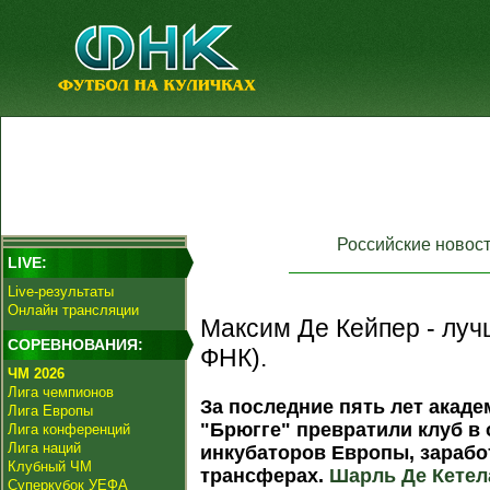
Российские новос
LIVE:
Live-результаты
Онлайн трансляции
Максим Де Кейпер - луч
СОРЕВНОВАНИЯ:
ФНК).
ЧМ 2026
Лига чемпионов
За последние пять лет акаде
Лига Европы
"Брюгге" превратили клуб в
Лига конференций
Лига наций
инкубаторов Европы, зарабо
Клубный ЧМ
трансферах.
Шарль Де Кетел
Суперкубок УЕФА