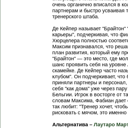
очень органично вписался в ко
партнерам и быстро усваивая 
тренерского штаба.
Де Кейпер называет "Брайтон"
карьеры", подчеркивая, что ф
Хюрцелера полностью соответс
Максим признавался, что реш
план развития, который ему пр
"Брайтон" — это место, где м
шанс проявить себя на уровне 
скамейке. Де Кейпер часто наз
клубом". Он подчеркивает, что 
приняли партнеры и персонал,
себя "как дома" уже через пар
Бельгии. Игрок в восторге от т
словам Максима, Фабиан дает е
так любит: "Тренер хочет, чтоб
рисковать с мячом, это именно 
Альтернатива –
Лаутаро Мар