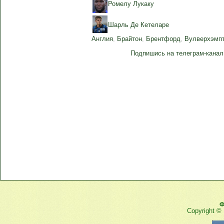
Ромелу Лукаку
Шарль Де Кетеларе
Англия
,
Брайтон
,
Брентфорд
,
Вулверхэмп
Подпишись на телеграм-канал
Ф
Copyright ©