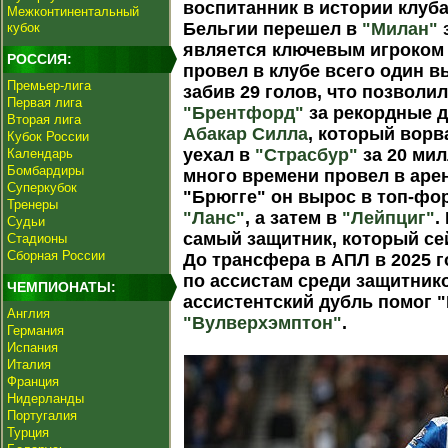
воспитанник в истории клуба
Межконтинентальный
Бельгии перешел в
"Милан"
кубок
является ключевым игроко
РОССИЯ:
провел в клубе всего один в
Премьер-лига
забив 29 голов, что позволи
Первая лига
"Брентфорд"
за рекордные д
Вторая лига
Абакар Силла
, который ворв
Кубок России
уехал в
"Страсбур"
за 20 ми
Календарь
Бомбардиры
много времени провел в арен
Суперкубок
"Брюгге" он вырос в топ-фор
Тренеры
"Ланс"
, а затем в
"Лейпциг"
.
Судьи
самый защитник, который се
Стадионы
Сборная России
До трансфера в АПЛ в 2025 
по ассистам среди защитнико
ЧЕМПИОНАТЫ:
ассистентский дубль помог 
Англия
"Вулверхэмптон"
.
Германия
Испания
Италия
Франция
Нидерланды
Португалия
Турция