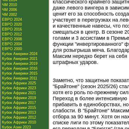
классического крайнего защит
ЧМ 2010
даже левого вингера в зависи
ЧМ 2006
ценит его за способность созд
ЧМ 2002
участвует в перегрузках на ле
ЕВРО 2024
ЕВРО 2020
и качественные навесы, что п
ЕВРО 2016
смещаться в центр. В сезоне 2
ЕВРО 2012
голами и 3 ассистами в Премье
ЕВРО 2008
функции "инвертированного" ф
ЕВРО 2004
ЕВРО 2000
для розыгрыша мяча. Благодар
Кубок Америки 2024
Максим нередко берет на себя
Кубок Америки 2021
штрафных ударов.
Кубок Америки 2019
Кубок Америки 2016
Кубок Америки 2015
Кубок Америки 2011
Заметно, что защитные показа
Кубок Африки 2025
"Брайтоне" (сезон 2025/26) ст
Кубок Африки 2023
хотя его роль по-прежнему сил
Кубок Африки 2021
Кубок Африки 2019
Переход в более интенсивную 
Кубок Африки 2017
прибавить в единоборствах, н
Кубок Африки 2015
слабости. В "Брайтоне" Максим
Кубок Африки 2013
отбора за 90 минут. Хотя он на
Кубок Африки 2012
списке лиги по этому показате
Кубок Африки 2010
Кубок Азии 2023
его периодом в "Брюгге" (где о