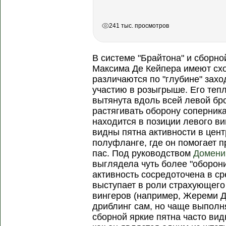
РЕКЛАМА
РЕКЛАМА
241 тыс. просмотров
В системе "Брайтона" и сборн
Максима Де Кейпера имеют сх
различаются по "глубине" захо
участию в розыгрыше. Его тепл
вытянута вдоль всей левой бро
растягивать оборону соперника
находится в позиции левого ви
видны пятна активности в цен
полуфланге, где он помогает п
пас. Под руководством
Домени
выглядела чуть более "оборон
активность сосредоточена в ср
выступает в роли страхующего
вингеров (например, Жереми До
дриблинг сам, но чаще выполня
сборной яркие пятна часто вид