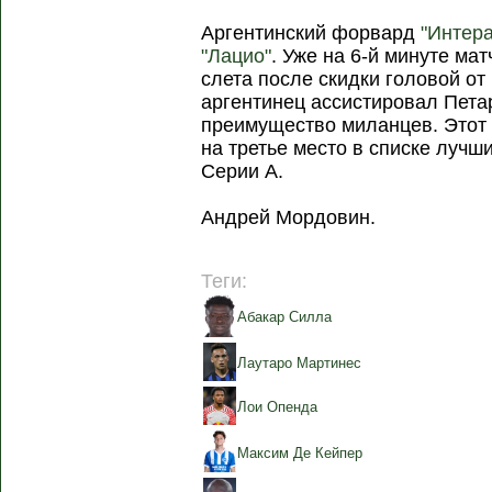
Аргентинский форвард
"Интера
"Лацио"
. Уже на 6-й минуте ма
слета после скидки головой от
аргентинец ассистировал Пета
преимущество миланцев. Этот 
на третье место в списке лучш
Серии А.
Андрей Мордовин.
Теги:
Абакар Силла
Лаутаро Мартинес
Лои Опенда
Максим Де Кейпер