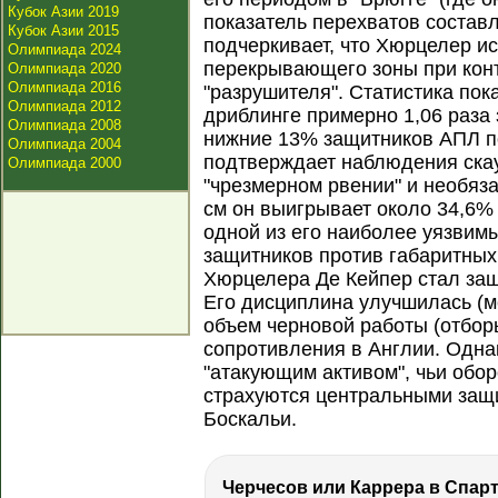
Кубок Азии 2019
показатель перехватов составля
Кубок Азии 2015
подчеркивает, что Хюрцелер исп
Олимпиада 2024
перекрывающего зоны при контр
Олимпиада 2020
Олимпиада 2016
"разрушителя". Статистика пок
Олимпиада 2012
дриблинге примерно 1,06 раза з
Олимпиада 2008
нижние 13% защитников АПЛ по
Олимпиада 2004
подтверждает наблюдения скау
Олимпиада 2000
"чрезмерном рвении" и необяз
см он выигрывает около 34,6%
одной из его наиболее уязвимы
защитников против габаритны
Хюрцелера Де Кейпер стал защ
Его дисциплина улучшилась (м
объем черновой работы (отбор
сопротивления в Англии. Одна
"атакующим активом", чьи обо
страхуются центральными защи
Боскальи.
Черчесов или Каррера в Спарт