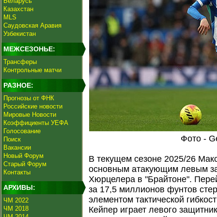
Беларусь
Казахстан
MLS
Саудовская Аравия
Узбекистан
МЕЖСЕЗОНЬЕ:
Трансферы
Контрольные матчи
РАЗНОЕ:
Прогнозы от ФНК
Российские новости
Мировые Новости
Коэффициенты УЕФА
Голосование
Фото - G
Поиск
Вакансии
Новый Форум
В текущем сезоне 2025/26 Мак
Старый Форум
основным атакующим левым за
Контакты
Хюрцелера в "Брайтоне". Перей
АРХИВЫ:
за 17,5 миллионов фунтов сте
элементом тактической гибкос
ЧМ 2022
ЧМ 2018
Кейпер играет левого защитник
ЧМ 2014