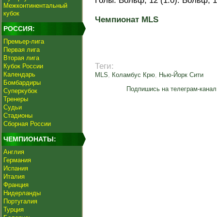
Голы: Вольф, 12 (1:0). Вольф, 16
Межконтинентальный
кубок
Чемпионат MLS
РОССИЯ:
Премьер-лига
Первая лига
Вторая лига
Теги:
Кубок России
Календарь
MLS
,
Коламбус Крю
,
Нью-Йорк Сити
Бомбардиры
Подпишись на телеграм-канал
Суперкубок
Тренеры
Судьи
Стадионы
Сборная России
ЧЕМПИОНАТЫ:
Англия
Германия
Испания
Италия
Франция
Нидерланды
Португалия
Турция