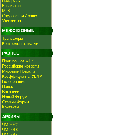
Беларусь
Казахстан
MLS
Саудовская Аравия
Узбекистан
МЕЖСЕЗОНЬЕ:
Трансферы
Контрольные матчи
РАЗНОЕ:
Прогнозы от ФНК
Российские новости
Мировые Новости
Коэффициенты УЕФА
Голосование
Поиск
Вакансии
Новый Форум
Старый Форум
Контакты
АРХИВЫ:
ЧМ 2022
ЧМ 2018
ЧМ 2014