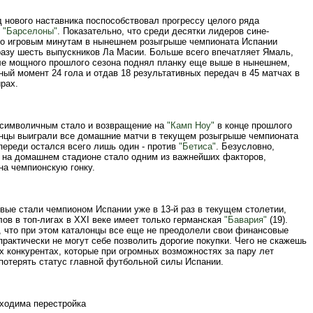
 нового наставника поспособствовал прогрессу целого ряда
в
"Барселоны"
. Показательно, что среди десятки лидеров сине-
по игровым минутам в нынешнем розыгрыше чемпионата Испании
разу шесть выпускников Ла Масии. Больше всего впечатляет Ямаль,
ле мощного прошлого сезона поднял планку еще выше в нынешнем,
ный момент 24 гола и отдав 18 результативных передач в 45 матчах в
рах.
 символичным стало и возвращение на
"Камп Ноу"
в конце прошлого
онцы выиграли все домашние матчи в текущем розыгрыше чемпионата
переди остался всего лишь один - против
"Бетиса"
. Безусловно,
 на домашнем стадионе стало одним из важнейших факторов,
на чемпионскую гонку.
вые стали чемпионом Испании уже в 13-й раз в текущем столетии,
ов в топ-лигах в XXI веке имеет только германская
"Бавария"
(19).
, что при этом каталонцы все еще не преодолели свои финансовые
практически не могут себе позволить дорогие покупки. Чего не скажешь
х конкурентах, которые при огромных возможностях за пару лет
потерять статус главной футбольной силы Испании.
бходима перестройка