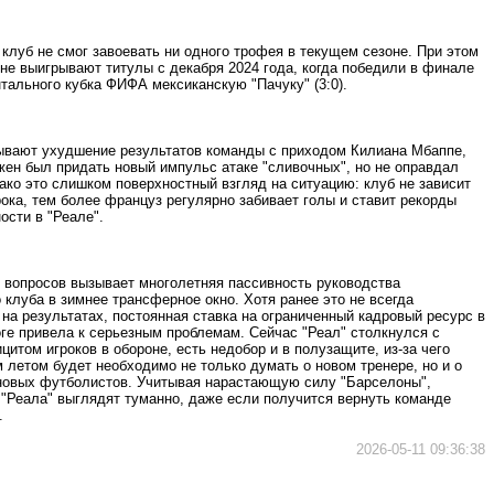
клуб не смог завоевать ни одного трофея в текущем сезоне. При этом
не выигрывают титулы с декабря 2024 года, когда победили в финале
тального кубка ФИФА мексиканскую "Пачуку" (3:0).
ывают ухудшение результатов команды с приходом Килиана Мбаппе,
жен был придать новый импульс атаке "сливочных", но не оправдал
ако это слишком поверхностный взгляд на ситуацию: клуб не зависит
рока, тем более француз регулярно забивает голы и ставит рекорды
ости в "Реале".
 вопросов вызывает многолетняя пассивность руководства
 клуба в зимнее трансферное окно. Хотя ранее это не всегда
на результатах, постоянная ставка на ограниченный кадровый ресурс в
ге привела к серьезным проблемам. Сейчас "Реал" столкнулся с
итом игроков в обороне, есть недобор и в полузащите, из-за чего
летом будет необходимо не только думать о новом тренере, но и о
новых футболистов. Учитывая нарастающую силу "Барселоны",
 "Реала" выглядят туманно, даже если получится вернуть команде
.
2026-05-11 09:36:38