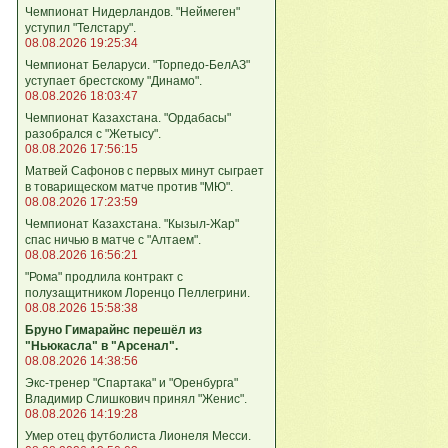
Чемпионат Нидерландов. "Неймеген"
уступил "Телстару".
08.08.2026 19:25:34
Чемпионат Беларуси. "Торпедо-БелАЗ"
уступает брестскому "Динамо".
08.08.2026 18:03:47
Чемпионат Казахстана. "Ордабасы"
разобрался с "Жетысу".
08.08.2026 17:56:15
Матвей Сафонов с первых минут сыграет
в товарищеском матче против "МЮ".
08.08.2026 17:23:59
Чемпионат Казахстана. "Кызыл-Жар"
спас ничью в матче с "Алтаем".
08.08.2026 16:56:21
"Рома" продлила контракт с
полузащитником Лоренцо Пеллегрини.
08.08.2026 15:58:38
Бруно Гимарайнс перешёл из
"Ньюкасла" в "Арсенал".
08.08.2026 14:38:56
Экс-тренер "Спартака" и "Оренбурга"
Владимир Слишкович принял "Женис".
08.08.2026 14:19:28
Умер отец футболиста Лионеля Месси.