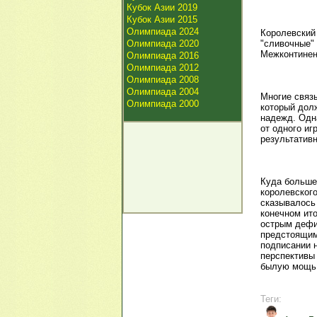
Кубок Азии 2019
Кубок Азии 2015
Олимпиада 2024
Королевский 
Олимпиада 2020
"сливочные" 
Межконтинен
Олимпиада 2016
Олимпиада 2012
Олимпиада 2008
Олимпиада 2004
Многие связ
Олимпиада 2000
который дол
надежд. Одн
от одного иг
результативн
Куда больше
королевского
сказывалось 
конечном ито
острым дефиц
предстоящим 
подписании 
перспективы
былую мощь
Теги: