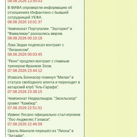
08.08.2026 13:50:03
В ФИФА опровергли информацию об
отношениях Инфантино с бывшей
сотрудницей УЕФА.
08.08.2026 10:01:37
Чемпионат Португалии. "Эшторил" и
"Фамаликан" разошлись миром.
08.08.2026 00:10:18
Лука Зидан подписал контракт с
"Леганесом".
08.08.2026 00:03:45
"Ренн" продлил контракт с главным
тренером Франком Эзом.
07.08.2026 23:44:12
Исмаэль Беннасер покинул "Милан" в
статусе свободного агента и переходит в
катарский клуб "Аль-Гарафа".
07.08.2026 23:38:15
Чемпионат Нидерландов. "Эксельсиор"
громит "Камбюр".
07.08.2026 22:51:01
Ирвинг Лосано официально стал игроком
"Лос-Анджелес Гэлакси".
07.08.2026 22:46:09
Орель Мангаля перешёл из "Лиона" в
"Хетафе".