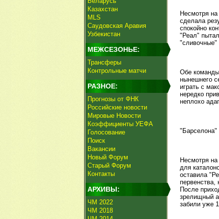
Беларусь
Казахстан
Несмотря на
MLS
сделала резу
Саудовская Аравия
спокойно ко
Узбекистан
"Реал" пытал
"сливочные" 
МЕЖСЕЗОНЬЕ:
Трансферы
Контрольные матчи
Обе команды 
нынешнего се
РАЗНОЕ:
играть с мак
нередко при
Прогнозы от ФНК
неплохо ада
Российские новости
Мировые Новости
Коэффициенты УЕФА
"Барселона" 
Голосование
Поиск
Вакансии
Новый Форум
Несмотря на
Старый Форум
для каталонс
Контакты
оставила "Ре
первенства, 
АРХИВЫ:
После приход
зрелищный а
ЧМ 2022
забили уже 1
ЧМ 2018
ЧМ 2014