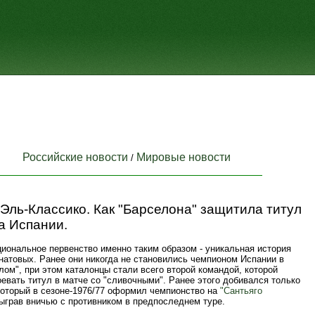
Российские новости
Мировые новости
/
Эль-Классико. Как "Барселона" защитила титул
а Испании.
циональное первенство именно таким образом - уникальная история
натовых. Ранее они никогда не становились чемпионом Испании в
лом", при этом каталонцы стали всего второй командой, которой
евать титул в матче со "сливочными". Ранее этого добивался только
который в сезоне-1976/77 оформил чемпионство на
"Сантьяго
сыграв вничью с противником в предпоследнем туре.