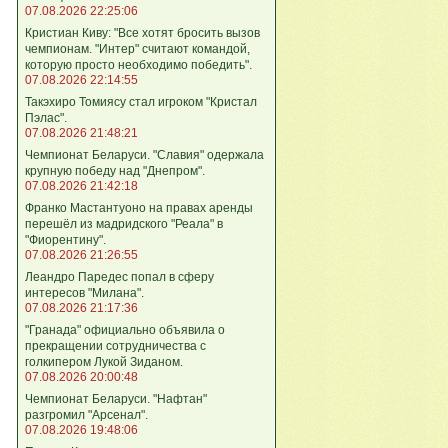
07.08.2026 22:25:06
Кристиан Киву: "Все хотят бросить вызов
чемпионам. "Интер" считают командой,
которую просто необходимо победить".
07.08.2026 22:14:55
Такэхиро Томиясу стал игроком "Кристал
Пэлас".
07.08.2026 21:48:21
Чемпионат Беларуси. "Славия" одержала
крупную победу над "Днепром".
07.08.2026 21:42:18
Франко Мастантуоно на правах аренды
перешёл из мадридского "Реала" в
"Фиорентину".
07.08.2026 21:26:55
Леандро Паредес попал в сферу
интересов "Милана".
07.08.2026 21:17:36
"Гранада" официально объявила о
прекращении сотрудничества с
голкипером Лукой Зиданом.
07.08.2026 20:00:48
Чемпионат Беларуси. "Нафтан"
разгромил "Арсенал".
07.08.2026 19:48:06