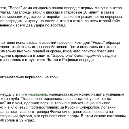
 это, "Барса" дома ожидаемо пошла вперед с первых минут и быстро
льтат. Каталонцы забили дважды в стартовые 20 минут, а затем
нтролировали ход встречи, перейдя на эконом-режим после перерыва.
ся возродить интригу, но слабо сыграл в атаке: за весь второй тайм
нанесли всего два удара по воротам.
активно использовали высокий прессинг, хотя для "Реала" образца
зона такой стиль игры несвойственен. Гости оказались не готовы
симально высокой линией обороны, из-за чего попытки прессинга
водили к провалам в защите. "Барселона" была надежнее сзади и
птировалась к отсутствию Ямаля и Рафиньи впереди.
окончательно вернулась на трон
 неудачу в
Лиге чемпионов
, нынешний сезон можно назвать успешным
кого клуба. "Барселона" закрепила прошлогодних успех, когда
ал" ни с чем, одержав верх не только в рамках национального
но и в ключевых противостояниях за Кубок и Суперкубок Испании.
а на пост главного тренера Флика сине-гранатовые перешли на
такующий футбол, что приносит свои плоды. В этом сезоне каталонцы
40 голов в 59 играх.