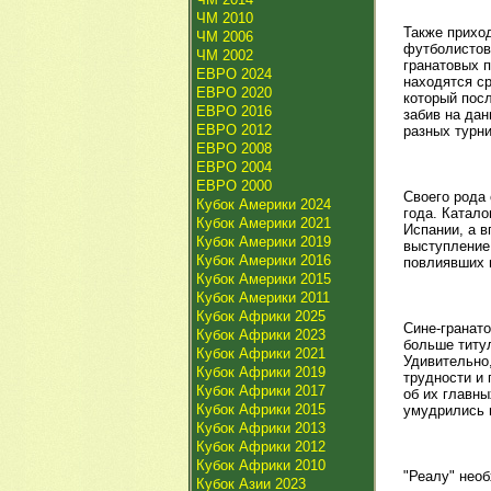
ЧМ 2010
Также приход
ЧМ 2006
футболисто
ЧМ 2002
гранатовых 
ЕВРО 2024
находятся с
ЕВРО 2020
который пос
ЕВРО 2016
забив на дан
ЕВРО 2012
разных турни
ЕВРО 2008
ЕВРО 2004
ЕВРО 2000
Своего рода
Кубок Америки 2024
года. Катал
Кубок Америки 2021
Испании, а в
Кубок Америки 2019
выступление
Кубок Америки 2016
повлиявших 
Кубок Америки 2015
Кубок Америки 2011
Кубок Африки 2025
Сине-гранато
Кубок Африки 2023
больше титул
Кубок Африки 2021
Удивительно
Кубок Африки 2019
трудности и 
Кубок Африки 2017
об их главны
Кубок Африки 2015
умудрились 
Кубок Африки 2013
Кубок Африки 2012
Кубок Африки 2010
"Реалу" нео
Кубок Азии 2023