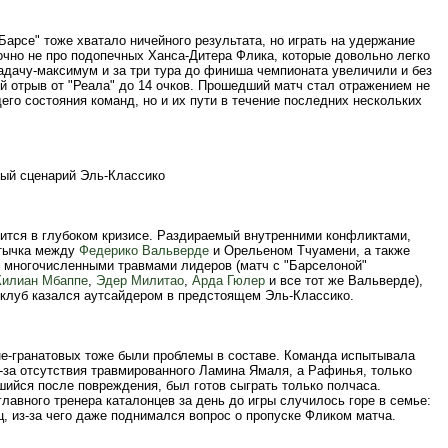
Барсе" тоже хватало ничейного результата, но играть на удержание
точно не про подопечных Ханса-Дитера Флика, которые довольно легко
адачу-максимум и за три тура до финиша чемпионата увеличили и без
й отрыв от "Реала" до 14 очков. Прошедший матч стал отражением не
его состояния команд, но и их пути в течение последних нескольких
ый сценарий Эль-Классико
дится в глубоком кризисе. Раздираемый внутренними конфликтами,
стычка между
Федерико Вальверде
и Орельеном Тчуамени, а также
 многочисленными травмами лидеров (матч с "Барселоной"
Килиан Мбаппе
,
Эдер Милитао
,
Арда Гюлер
и все тот же Вальверде),
 клуб казался аутсайдером в предстоящем Эль-Классико.
не-гранатовых тоже были проблемы в составе. Команда испытывала
-за отсутствия травмированного Ламина Ямаля, а Рафинья, только
шийся после повреждения, был готов сыграть только полчаса.
главного тренера каталонцев за день до игры случилось горе в семье:
ц, из-за чего даже поднимался вопрос о пропуске Фликом матча.