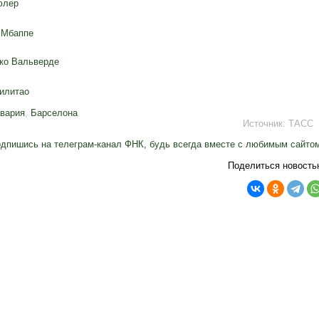
юлер
 Мбаппе
ко Вальверде
илитао
вария
,
Барселона
Источник:
ТАСС
дпишись на телеграм-канал ФНК, будь всегда вместе с любимым сайто
Поделиться новость