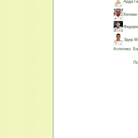
Арда Г
Килиан
Федери
Эдер М
Атлетико
,
Ба
По