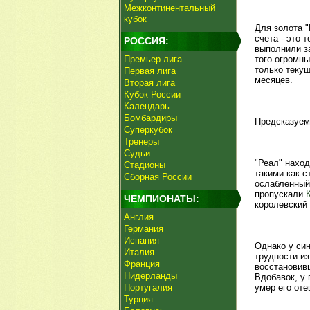
Межконтинентальный
кубок
Для золота "
счета - это 
РОССИЯ:
выполнили з
Премьер-лига
того огромны
только текущ
Первая лига
месяцев.
Вторая лига
Кубок России
Календарь
Бомбардиры
Предсказуем
Суперкубок
Тренеры
Судьи
"Реал" нахо
Стадионы
такими как 
Сборная России
ослабленный
пропускали
ЧЕМПИОНАТЫ:
королевский
Англия
Германия
Испания
Однако у си
Италия
трудности из
Франция
восстановив
Нидерланды
Вдобавок, у 
Португалия
умер его оте
Турция