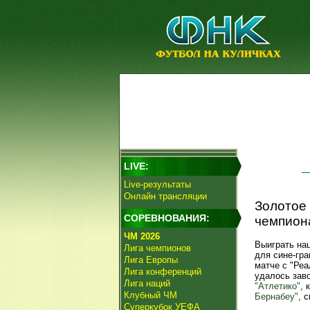
LIVE:
Live-результаты
Онлайн трансляции
Золотое 
СОРЕВНОВАНИЯ:
чемпион
ЧМ 2026
Выиграть на
Лига чемпионов
для сине-гра
Лига Европы
матче с "Реа
Лига конференций
удалось заво
Лига наций
"Атлетико"
, 
Клубный ЧМ
Бернабеу"
, 
Суперкубок УЕФА