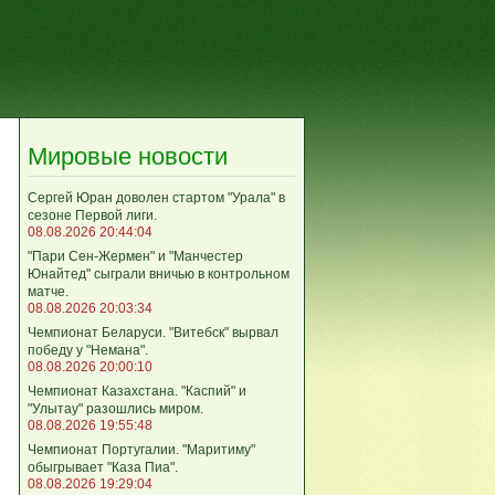
Мировые новости
Сергей Юран доволен стартом "Урала" в
сезоне Первой лиги.
08.08.2026 20:44:04
"Пари Сен-Жермен" и "Манчестер
Юнайтед" сыграли вничью в контрольном
матче.
08.08.2026 20:03:34
Чемпионат Беларуси. "Витебск" вырвал
победу у "Немана".
08.08.2026 20:00:10
Чемпионат Казахстана. "Каспий" и
"Улытау" разошлись миром.
08.08.2026 19:55:48
Чемпионат Португалии. "Маритиму"
обыгрывает "Каза Пиа".
08.08.2026 19:29:04