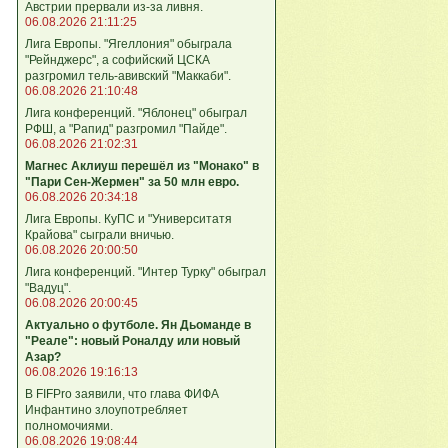
Австрии прервали из-за ливня.
06.08.2026 21:11:25
Лига Европы. "Ягеллония" обыграла
"Рейнджерс", а софийский ЦСКА
разгромил тель-авивский "Маккаби".
06.08.2026 21:10:48
Лига кoнференций. "Яблонец" обыграл
РФШ, а "Рапид" разгромил "Пайде".
06.08.2026 21:02:31
Магнес Аклиуш перешёл из "Монако" в
"Пари Сен-Жермен" за 50 млн евро.
06.08.2026 20:34:18
Лига Европы. КуПС и "Университатя
Крайова" сыграли вничью.
06.08.2026 20:00:50
Лига конференций. "Интер Турку" обыграл
"Вадуц".
06.08.2026 20:00:45
Актуально о футболе. Ян Дьоманде в
"Реале": новый Роналду или новый
Азар?
06.08.2026 19:16:13
В FIFPro заявили, что глава ФИФА
Инфантино злоупотребляет
полномочиями.
06.08.2026 19:08:44