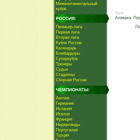
Межконтинентальный
кубок
Теги:
Алверка
,
Пор
РОССИЯ:
Премьер-лига
По
Первая лига
Вторая лига
Кубок России
Календарь
Бомбардиры
Суперкубок
Тренеры
Судьи
Стадионы
Сборная России
ЧЕМПИОНАТЫ:
Англия
Германия
Испания
Италия
Франция
Нидерланды
Португалия
Турция