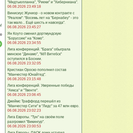
"Мидтьюлланна", "Риеки" и "Хиберниана".
06.08.2026 23:49:18
Винисиус Жуниор - о новом контракте с
"Реалом": "Восемь лет на "Бернабеу" - это
так мало... Ещё шесть и навсегда".
м!
06.08.2026 23:45:27
Ян Коуто сменил дортмундскую
ю
"Боруссию" на "Комо".
06.08.2026 23:34:55
Лига кoнференций. "Брага" обыграла
минское "Динамо", "МЛ Витебск"
оступился в Боснии.
06.08.2026 23:32:05
Кристиан Ороско пополнил состав
"Манчестер Юнайтед".
06.08.2026 23:15:48
Лига кoнференций. Уверенные победы
"Аякса" и "Твенте".
06.08.2026 23:06:45
Джеймс Траффорд перешёл из
"Манчестер Сити" в "Лидс" за 47 млн евро.
06.08.2026 23:02:23
Лига Европы. "Тун" на своём поле
разгромил "Викингур".
06.08.2026 23:00:53
Лига Европы. ПАОК дома уступил