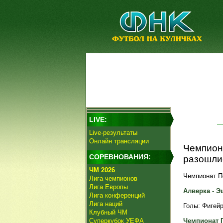
LIVE:
Live-результаты
Онлайн трансляции
Чемпиона
СОРЕВНОВАНИЯ:
разошли
ЧМ 2026
Чемпионат По
Лига чемпионов
Лига Европы
Алверка - Эш
Лига конференций
Лига наций
Голы: Фигейре
Клубный ЧМ
Суперкубок УЕФА
Чемпионат 