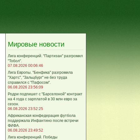
Мировые новости
Лига кoнференций. "Партизан" разгромил
"Тобол".
07.08.2026 00:06:46
Лига Европы. "Бенфика" разгромила
"Хартс", "Зальцбург" не без труда
справился с "Пафосом".
06.08.2026 23:56:09
Родри подпишет с "Барселоной" контракт
на 4 года с зарплатой в 30 млн евро за
сезон.
06.08.2026 23:52:25
Африканская конфедерация футбола
поддержала Инфантино после встречи
ФИФА.
06.08.2026 23:49:52
Лига кoнференций. Победы