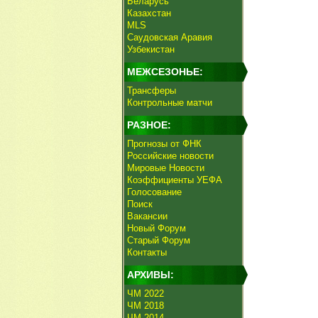
Беларусь
Казахстан
MLS
Саудовская Аравия
Узбекистан
МЕЖСЕЗОНЬЕ:
Трансферы
Контрольные матчи
РАЗНОЕ:
Прогнозы от ФНК
Российские новости
Мировые Новости
Коэффициенты УЕФА
Голосование
Поиск
Вакансии
Новый Форум
Старый Форум
Контакты
АРХИВЫ:
ЧМ 2022
ЧМ 2018
ЧМ 2014