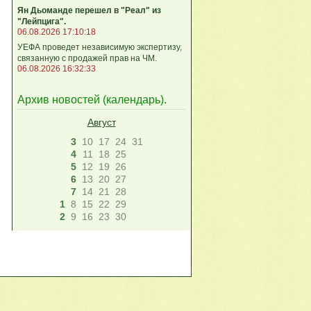
Ян Дьоманде перешел в "Реал" из
"Лейпцига".
06.08.2026 17:10:18
УЕФА проведет независимую экспертизу,
связанную с продажей прав на ЧМ.
06.08.2026 16:32:33
Архив новостей (
календарь
).
Август
3
10
17
24
31
4
11
18
25
5
12
19
26
6
13
20
27
7
14
21
28
1
8
15
22
29
2
9
16
23
30