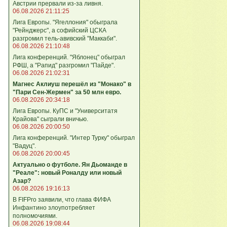
Австрии прервали из-за ливня.
06.08.2026 21:11:25
Лига Европы. "Ягеллония" обыграла
"Рейнджерс", а софийский ЦСКА
разгромил тель-авивский "Маккаби".
06.08.2026 21:10:48
Лига кoнференций. "Яблонец" обыграл
РФШ, а "Рапид" разгромил "Пайде".
06.08.2026 21:02:31
Магнес Аклиуш перешёл из "Монако" в
"Пари Сен-Жермен" за 50 млн евро.
06.08.2026 20:34:18
Лига Европы. КуПС и "Университатя
Крайова" сыграли вничью.
06.08.2026 20:00:50
Лига конференций. "Интер Турку" обыграл
"Вадуц".
06.08.2026 20:00:45
Актуально о футболе. Ян Дьоманде в
"Реале": новый Роналду или новый
Азар?
06.08.2026 19:16:13
В FIFPro заявили, что глава ФИФА
Инфантино злоупотребляет
полномочиями.
06.08.2026 19:08:44