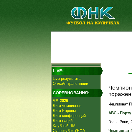
LIVE:
Live-результаты
Онлайн трансляции
Чемпион
СОРЕВНОВАНИЯ:
поражени
ЧМ 2026
Чемпионат По
Лига чемпионов
Лига Европы
АВС - Порту 3
Лига конференций
Лига наций
Голы: Рони, 2
Клубный ЧМ
Суперкубок УЕФА
Чемпионат 