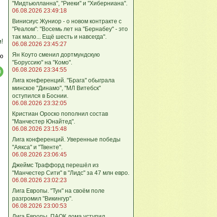
"Мидтьюлланна", "Риеки" и "Хиберниана".
06.08.2026 23:49:18
Винисиус Жуниор - о новом контракте с
"Реалом": "Восемь лет на "Бернабеу" - это
так мало... Ещё шесть и навсегда".
м!
06.08.2026 23:45:27
Ян Коуто сменил дортмундскую
ю
"Боруссию" на "Комо".
06.08.2026 23:34:55
Лига кoнференций. "Брага" обыграла
минское "Динамо", "МЛ Витебск"
оступился в Боснии.
06.08.2026 23:32:05
Кристиан Ороско пополнил состав
"Манчестер Юнайтед".
06.08.2026 23:15:48
Лига кoнференций. Уверенные победы
"Аякса" и "Твенте".
06.08.2026 23:06:45
Джеймс Траффорд перешёл из
"Манчестер Сити" в "Лидс" за 47 млн евро.
06.08.2026 23:02:23
Лига Европы. "Тун" на своём поле
разгромил "Викингур".
06.08.2026 23:00:53
Лига Европы. ПАОК дома уступил