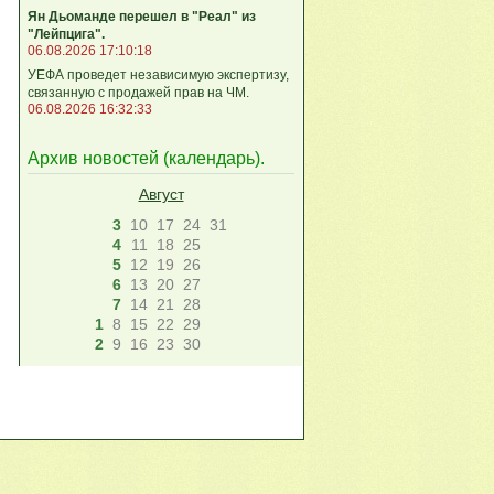
Ян Дьоманде перешел в "Реал" из
"Лейпцига".
06.08.2026 17:10:18
УЕФА проведет независимую экспертизу,
связанную с продажей прав на ЧМ.
06.08.2026 16:32:33
Архив новостей (
календарь
).
Август
3
10
17
24
31
4
11
18
25
5
12
19
26
6
13
20
27
7
14
21
28
1
8
15
22
29
2
9
16
23
30