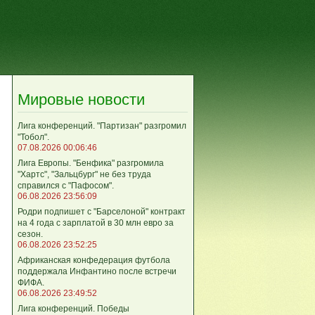
Мировые новости
Лига кoнференций. "Партизан" разгромил
"Тобол".
07.08.2026 00:06:46
Лига Европы. "Бенфика" разгромила
"Хартс", "Зальцбург" не без труда
справился с "Пафосом".
06.08.2026 23:56:09
Родри подпишет с "Барселоной" контракт
на 4 года с зарплатой в 30 млн евро за
сезон.
06.08.2026 23:52:25
Африканская конфедерация футбола
поддержала Инфантино после встречи
ФИФА.
06.08.2026 23:49:52
Лига кoнференций. Победы