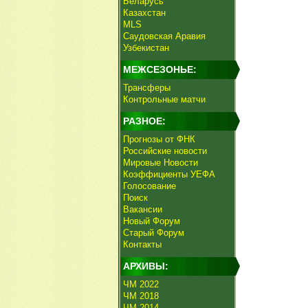
Беларусь
Казахстан
MLS
Саудовская Аравия
Узбекистан
МЕЖСЕЗОНЬЕ:
Трансферы
Контрольные матчи
РАЗНОЕ:
Прогнозы от ФНК
Российские новости
Мировые Новости
Коэффициенты УЕФА
Голосование
Поиск
Вакансии
Новый Форум
Старый Форум
Контакты
АРХИВЫ:
ЧМ 2022
ЧМ 2018
ЧМ 2014