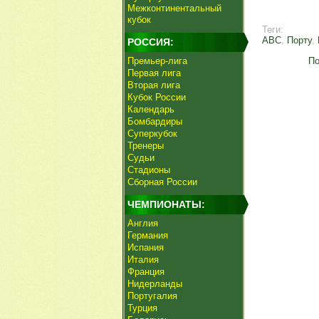
Межконтинентальный
кубок
Теги:
АВС
,
Порту
,
РОССИЯ:
Премьер-лига
По
Первая лига
Вторая лига
Кубок России
Календарь
Бомбардиры
Суперкубок
Тренеры
Судьи
Стадионы
Сборная России
ЧЕМПИОНАТЫ:
Англия
Германия
Испания
Италия
Франция
Нидерланды
Португалия
Турция