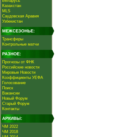
Беларусь
Казахстан
MLS
Саудовская Аравия
Узбекистан
МЕЖСЕЗОНЬЕ:
Трансферы
Контрольные матчи
РАЗНОЕ:
Прогнозы от ФНК
Российские новости
Мировые Новости
Коэффициенты УЕФА
Голосование
Поиск
Вакансии
Новый Форум
Старый Форум
Контакты
АРХИВЫ:
ЧМ 2022
ЧМ 2018
ЧМ 2014