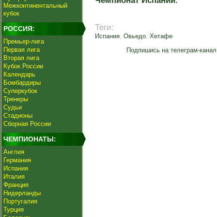
Чемпионат Испании
.
Межконтинентальный
кубок
Теги:
РОССИЯ:
Испания
,
Овьедо
,
Хетафе
Премьер-лига
Первая лига
Подпишись на телеграм-канал
Вторая лига
Кубок России
Календарь
Бомбардиры
Суперкубок
Тренеры
Судьи
Стадионы
Сборная России
ЧЕМПИОНАТЫ:
Англия
Германия
Испания
Италия
Франция
Нидерланды
Португалия
Турция