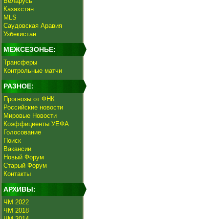
Беларусь
Казахстан
MLS
Саудовская Аравия
Узбекистан
МЕЖСЕЗОНЬЕ:
Трансферы
Контрольные матчи
РАЗНОЕ:
Прогнозы от ФНК
Российские новости
Мировые Новости
Коэффициенты УЕФА
Голосование
Поиск
Вакансии
Новый Форум
Старый Форум
Контакты
АРХИВЫ:
ЧМ 2022
ЧМ 2018
ЧМ 2014