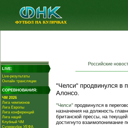
Российские новос
LIVE:
Live-результаты
Онлайн трансляции
"Челси" продвинулся в 
СОРЕВНОВАНИЯ:
Алонсо.
ЧМ 2026
Лига чемпионов
"Челси"
продвинулся в перегов
Лига Европы
назначения на должность главн
Лига конференций
британской прессы, на текуще
Лига наций
Клубный ЧМ
достигнуто взаимопонимание п
Суперкубок УЕФА