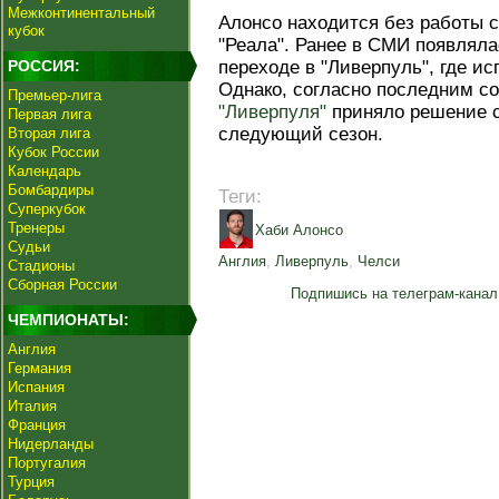
Межконтинентальный
Алонсо находится без работы с
кубок
"Реала". Ранее в СМИ появлял
РОССИЯ:
переходе в "Ливерпуль", где ис
Однако, согласно последним с
Премьер-лига
"Ливерпуля"
приняло решение 
Первая лига
следующий сезон.
Вторая лига
Кубок России
Календарь
Бомбардиры
Теги:
Суперкубок
Тренеры
Хаби Алонсо
Судьи
Англия
,
Ливерпуль
,
Челси
Стадионы
Сборная России
Подпишись на телеграм-канал
ЧЕМПИОНАТЫ:
Англия
Германия
Испания
Италия
Франция
Нидерланды
Португалия
Турция