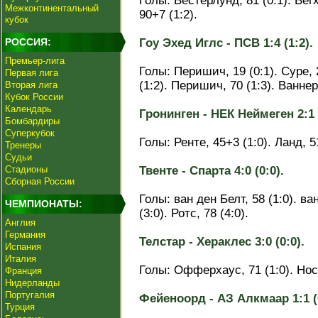
Голы: Вестерлунд, 81 (0:1). Вегх
Межконтинентальный
90+7 (1:2).
кубок
РОССИЯ:
Гоу Эхед Иглс - ПСВ 1:4 (1:2).
Премьер-лига
Голы: Перишич, 19 (0:1). Суре, 
Первая лига
(1:2). Перишич, 70 (1:3). Ваннер,
Вторая лига
Кубок России
Календарь
Гронинген - НЕК Неймеген 2:1 (
Бомбардиры
Суперкубок
Голы: Ренте, 45+3 (1:0). Ланд, 5
Тренеры
Судьи
Стадионы
Твенте - Спарта 4:0 (0:0).
Сборная России
Голы: ван ден Белт, 58 (1:0). ва
ЧЕМПИОНАТЫ:
(3:0). Ротс, 78 (4:0).
Англия
Германия
Телстар - Хераклес 3:0 (0:0).
Испания
Италия
Голы: Офферхаус, 71 (1:0). Носл
Франция
Нидерланды
Португалия
Фейеноорд - АЗ Алкмаар 1:1 (0
Турция