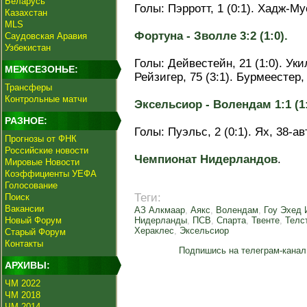
Беларусь
Голы: Пэрротт, 1 (0:1). Хадж-Мус
Казахстан
MLS
Фортуна - Зволле 3:2 (1:0).
Саудовская Аравия
Узбекистан
Голы: Дейвестейн, 21 (1:0). Укил
МЕЖСЕЗОНЬЕ:
Рейзигер, 75 (3:1). Бурмеестер, 
Трансферы
Контрольные матчи
Эксельсиор - Волендам 1:1 (1:
РАЗНОЕ:
Голы: Пуэльс, 2 (0:1). Ях, 38-авт
Прогнозы от ФНК
Российские новости
Чемпионат Нидерландов
.
Мировые Новости
Коэффициенты УЕФА
Голосование
Теги:
Поиск
Вакансии
АЗ Алкмаар
,
Аякс
,
Волендам
,
Гоу Эхед 
Новый Форум
Нидерланды
,
ПСВ
,
Спарта
,
Твенте
,
Телс
Хераклес
,
Эксельсиор
Старый Форум
Контакты
Подпишись на телеграм-канал
АРХИВЫ:
ЧМ 2022
ЧМ 2018
ЧМ 2014