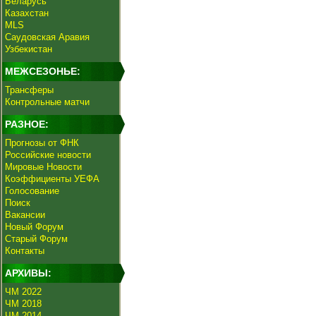
Беларусь
Казахстан
MLS
Саудовская Аравия
Узбекистан
МЕЖСЕЗОНЬЕ:
Трансферы
Контрольные матчи
РАЗНОЕ:
Прогнозы от ФНК
Российские новости
Мировые Новости
Коэффициенты УЕФА
Голосование
Поиск
Вакансии
Новый Форум
Старый Форум
Контакты
АРХИВЫ:
ЧМ 2022
ЧМ 2018
ЧМ 2014