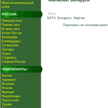
Чемпионат Беларуси
.
Межконтинентальный
кубок
Теги:
РОССИЯ:
БАТЭ
,
Беларусь
,
Нафтан
Премьер-лига
Первая лига
Подпишись на телеграм-канал
Вторая лига
Кубок России
Календарь
Бомбардиры
Суперкубок
Тренеры
Судьи
Стадионы
Сборная России
ЧЕМПИОНАТЫ:
Англия
Германия
Испания
Италия
Франция
Нидерланды
Португалия
Турция