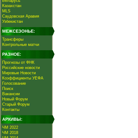
Беларусь
Казахстан
MLS
Саудовская Аравия
Узбекистан
МЕЖСЕЗОНЬЕ:
Трансферы
Контрольные матчи
РАЗНОЕ:
Прогнозы от ФНК
Российские новости
Мировые Новости
Коэффициенты УЕФА
Голосование
Поиск
Вакансии
Новый Форум
Старый Форум
Контакты
АРХИВЫ:
ЧМ 2022
ЧМ 2018
ЧМ 2014