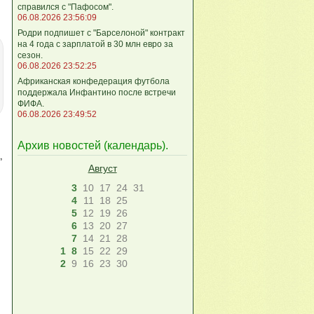
справился с "Пафосом".
06.08.2026 23:56:09
Родри подпишет с "Барселоной" контракт
на 4 года с зарплатой в 30 млн евро за
сезон.
06.08.2026 23:52:25
Африканская конфедерация футбола
поддержала Инфантино после встречи
ФИФА.
06.08.2026 23:49:52
Архив новостей (
календарь
).
,
Август
3
10
17
24
31
4
11
18
25
5
12
19
26
6
13
20
27
7
14
21
28
1
8
15
22
29
2
9
16
23
30