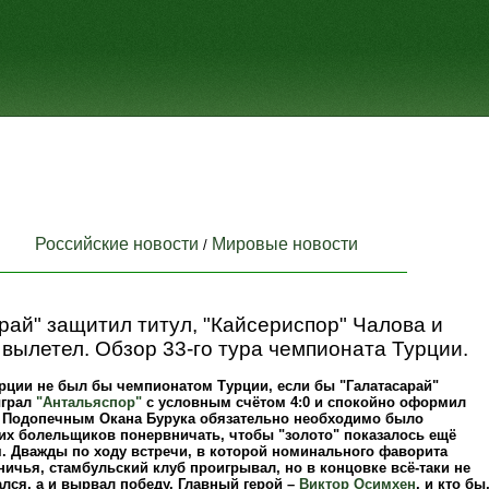
Российские новости
Мировые новости
/
рай" защитил титул, "Кайсериспор" Чалова и
вылетел. Обзор 33-го тура чемпионата Турции.
рции не был бы чемпионатом Турции, если бы "Галатасарай"
ыграл
"Антальяспор"
с условным счётом 4:0 и спокойно оформил
 Подопечным Окана Бурука обязательно необходимо было
оих болельщиков понервничать, чтобы "золото" показалось ещё
. Дважды по ходу встречи, в которой номинального фаворита
ничья, стамбульский клуб проигрывал, но в концовке всё-таки не
лся, а и вырвал победу. Главный герой –
Виктор Осимхен
, и кто бы