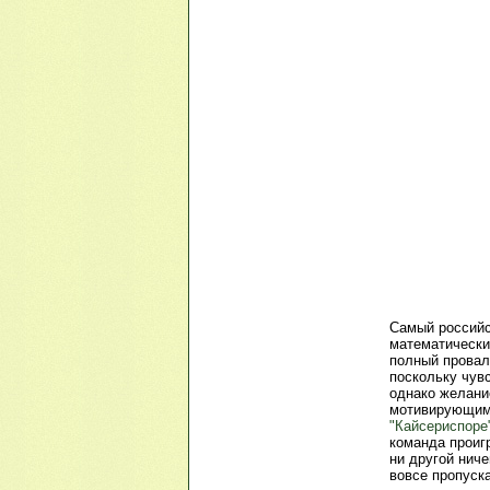
Самый российс
математические
полный прова
поскольку чувс
однако желани
мотивирующим 
"Кайсериспоре
команда проигр
ни другой ниче
вовсе пропуск