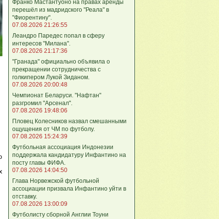
Франко Мастантуоно на правах аренды
перешёл из мадридского "Реала" в
"Фиорентину".
07.08.2026 21:26:55
Леандро Паредес попал в сферу
интересов "Милана".
07.08.2026 21:17:36
"Гранада" официально объявила о
прекращении сотрудничества с
голкипером Лукой Зиданом.
07.08.2026 20:00:48
Чемпионат Беларуси. "Нафтан"
разгромил "Арсенал".
07.08.2026 19:48:06
Пловец Колесников назвал смешанными
ощущения от ЧМ по футболу.
07.08.2026 15:24:39
Футбольная ассоциация Индонезии
поддержала кандидатуру Инфантино на
о
посту главы ФИФА.
07.08.2026 14:04:50
х
Глава Норвежской футбольной
ассоциации призвала Инфантино уйти в
отставку.
07.08.2026 13:00:09
Футболисту сборной Англии Тоуни