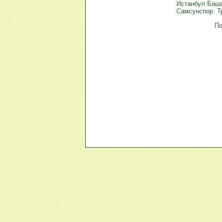
Истанбул Баш
Самсунспор
,
Т
По