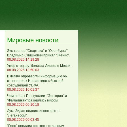
Мировые новости
Экс-тренер "Спартака" и "Оренбурга"
Владимир Слишкович принял "Женис".
08.08.2026 14:19:28
Умер отец футболиста Лионеля Месси.
08.08.2026 13:50:03
В ФИФА опровергли информацию об
отношениях Инфантино с бывшей
сотрудницей УЕФА.
08.08.2026 10:01:37
Чемпионат Португалии. "Эшторил" и
"Фамаликан" разошлись миром.
08.08.2026 00:10:18
Лука Зидан подписал контракт с
"Леганесом".
08.08.2026 00:03:45
,
"Ренн" продлил контракт с главным