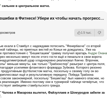
"
сильнее в центральном матче.
Главные ошибки в Фитнесе! Убери их чтобы начать прогрессировать!
 просмотров
1.5 тыс.
ые ехали в Стамбул с надеждами потеснить "Фенербахче" со второй
ной таблицы, но приятных вестей из Коньи не дождались. Уже на
е противостояния с "Бешикташем" травму получил вратарь
Андре Онана
рез несколько минут после этого гости ещё и пенальти в свои ворота
ннадцатиметровый удар хладнокровно реализовал Кекчю. Впрочем,
лы" меньше минуты, как только "Трабзонспор" разыграл с центра поля,
благодаря усилиями флангового форварда Зубкова. Которого резонно
 продуктивным футболистом матча, поскольку к своему голу он во
приплюсовал ещё и результативную передачу. Победа Трабзона
 совсем закономерной, поскольку "Бешикташ" был намного опаснее, но
 реализация. Именно поэтому они в турнирной таблице четвёртые, что
етствует амбициям стамбульского гранда.
" Чалова и Макарова вылетел, Файзуллаев и Шомуродов забили за
.