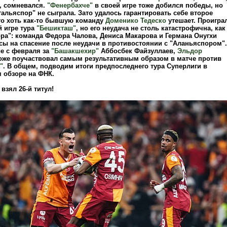
, сомневался.
"Фенербахче"
в своей игре тоже добился победы, но
тальяспор" не сыграла. Зато удалось гарантировать себе второе
это хоть как-то бывшую команду
Доменико Тедеско
утешает. Проигра
й игре тура
"Бешикташ"
, но его неудача не столь катастрофична, как
ора": команда Федора Чалова, Дениса Макарова и Германа Онугхи
сы на спасение после неудачи в противостоянии с "Аланьяспором".
е с февраля за
"Башакшехир"
Аббосбек Файзуллаев,
Эльдор
оже поучаствовал самым результативным образом в матче против
"
. В общем, подводим итоги предпоследнего тура Суперлиги в
 обзоре на ФНК.
взял 26-й титул!