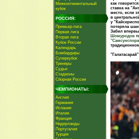
как говорится
Межконтинентальный
ставка на "Ан
кубок
место, если 
в центрально
РОССИЯ:
у "Кайсерисп
Премьер-лига
потеряла шан
Забил впервы
Первая лига
Шомуродов
т
Вторая лига
"Самсунспора
Кубок России
традиционном
Календарь
Бомбардиры
"Галатасарай" 
Суперкубок
Тренеры
Судьи
Стадионы
Сборная России
ЧЕМПИОНАТЫ:
Англия
Германия
Испания
Италия
Франция
Нидерланды
Португалия
Турция