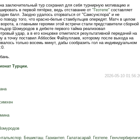
на заключительный тур сохранил для себя турнирную мотивацию и
ировать в первой пятёрке, ведь отставание от
"Гезтепе"
составляет
один балл. Заодно удалось оторваться от "Самсунспора" и не
о поводу того, что красно-белые стамбульцев опередят. Матч в целом
 ворота, а главными героями этой встречи стали представители сборной
Эльдор Шомуродов в дебюте первого тайма реализовал
тровый удар, а в его концовке отметился результативной передачей на
у а точку поставил Аббосбек Файзуллаев, которому после выхода на
овалось только восемь минут, дабы сообразить гол на индивидуальном
:0.
бань.
ионат Турции.
2026-05-10 01:56:2
ана
симхен
мина
Шомуродов
нтальяспор
,
Бешикташ
,
Газиантеп
,
Галатасарай
,
Гезтепе
,
Генчлербирлиг