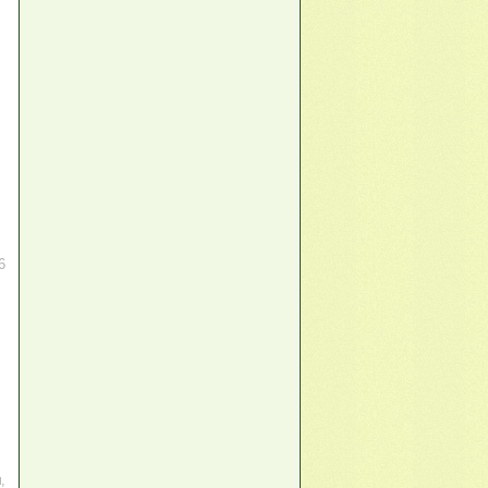
6
и
,