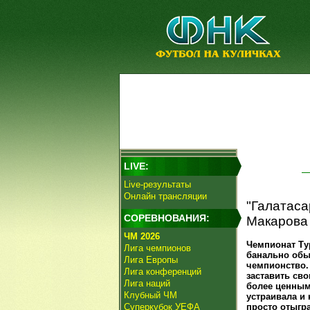
LIVE:
Live-результаты
Онлайн трансляции
"Галатаса
СОРЕВНОВАНИЯ:
Макарова 
ЧМ 2026
Чемпионат Ту
Лига чемпионов
банально об
Лига Европы
чемпионство.
Лига конференций
заставить св
Лига наций
более ценным
Клубный ЧМ
устраивала и 
Суперкубок УЕФА
просто отыгра