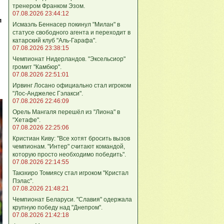
тренером Франком Эзом.
07.08.2026 23:44:12
л
Исмаэль Беннасер покинул "Милан" в
статусе свободного агента и переходит в
катарский клуб "Аль-Гарафа".
07.08.2026 23:38:15
Чемпионат Нидерландов. "Эксельсиор"
громит "Камбюр".
07.08.2026 22:51:01
Ирвинг Лосано официально стал игроком
"Лос-Анджелес Гэлакси".
07.08.2026 22:46:09
Орель Мангаля перешёл из "Лиона" в
"Хетафе".
07.08.2026 22:25:06
Кристиан Киву: "Все хотят бросить вызов
чемпионам. "Интер" считают командой,
которую просто необходимо победить".
07.08.2026 22:14:55
Такэхиро Томиясу стал игроком "Кристал
Пэлас".
07.08.2026 21:48:21
Чемпионат Беларуси. "Славия" одержала
крупную победу над "Днепром".
07.08.2026 21:42:18