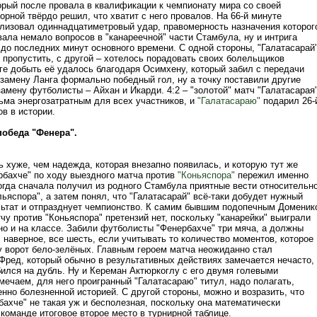
орый после провала в квалификации к чемпионату мира со своей
орной твёрдо решил, что хватит с него провалов. На 66-й минуте
лизовал одиннадцатиметровый удар, правомерность назначения которог
ала немало вопросов в "канареечной" части Стамбула, ну и интрига
 до последних минут основного времени. С одной стороны, "Галатасарай
 пропустить, с другой – хотелось порадовать своих болельщиков
оге добыть её удалось благодаря Осимхену, который забил с передачи
замену Ланга формально победный гол, ну а точку поставили другие
амену футболисты – Айхан и Икарди. 4:2 – "золотой" матч "Галатасарая
ьма энергозатратным для всех участников, и
"Галатасараю"
подарил 26-
в в истории.
победа "Фенера".
 хуже, чем надежда, которая внезапно появилась, и которую тут же
рбахче" по ходу выездного матча против
"Коньяспора"
пережил именно
когда сначала получил из родного Стамбула приятные вести относительн
ьяспора", а затем понял, что "Галатасарай" всё-таки добудет нужный
льтат и отпразднует чемпионство. К самим бывшим подопечным Доменик
чу против "Коньяспора" претензий нет, поскольку "канарейки" выиграли
но и на классе. Забили футболисты "Фенербахче" три мяча, а должны
 наверное, все шесть, если учитывать то количество моментов, которое
у ворот бело-зелёных. Главным героем матча неожиданно стал
Фред, который обычно в результативных действиях замечается нечасто,
бился на дубль. Ну и Кереман Актюркоглу с его двумя голевыми
ечаем, для него проигранный "Галатасараю" титул, надо полагать,
нно болезненной историей. С другой стороны, можно и возразить, что
ахче" не такая уж и бесполезная, поскольку она математически
команде итоговое второе место в турнирной таблице.