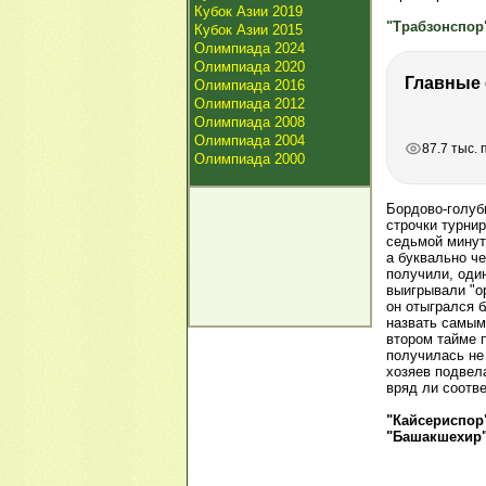
Кубок Азии 2019
"Трабзонспор
Кубок Азии 2015
Олимпиада 2024
Олимпиада 2020
Олимпиада 2016
Олимпиада 2012
Олимпиада 2008
РЕКЛАМА
РЕКЛАМА
РЕКЛАМА
Олимпиада 2004
87.7 тыс.
Олимпиада 2000
Бордово-голуб
строчки турнир
седьмой минут
а буквально че
получили, оди
выигрывали "ор
он отыгрался 
назвать самым
втором тайме 
получилась не
хозяев подвела
вряд ли соотв
"Кайсериспор
"Башакшехир"