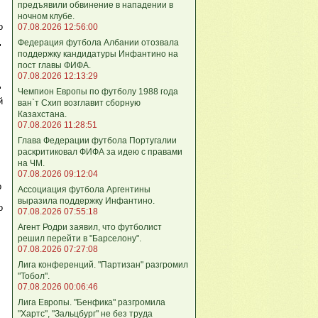
предъявили обвинение в нападении в
ночном клубе.
о
07.08.2026 12:56:00
Федерация футбола Албании отозвала
"
поддержку кандидатуры Инфантино на
пост главы ФИФА.
07.08.2026 12:13:29
"
Чемпион Европы по футболу 1988 года
й
ван`т Схип возглавит сборную
Казахстана.
07.08.2026 11:28:51
Глава Федерации футбола Португалии
раскритиковал ФИФА за идею с правами
на ЧМ.
07.08.2026 09:12:04
о
Ассоциация футбола Аргентины
выразила поддержку Инфантино.
о
07.08.2026 07:55:18
Агент Родри заявил, что футболист
решил перейти в "Барселону".
07.08.2026 07:27:08
Лига кoнференций. "Партизан" разгромил
"Тобол".
07.08.2026 00:06:46
Лига Европы. "Бенфика" разгромила
"Хартс", "Зальцбург" не без труда