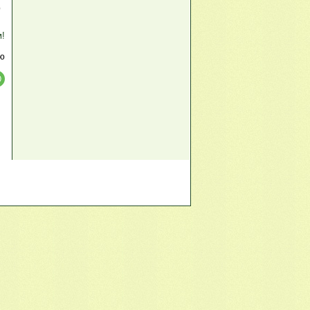
,
м!
ю