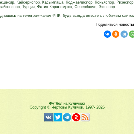
акшехир
,
Кайсериспор
,
Касымпаша
,
Коджаелиспор
,
Коньяспор
,
Ризеспор
рабзонспор
,
Турция
,
Фатих Карагюмрюк
,
Фенербахче
,
Эюпспор
дпишись на телеграм-канал ФНК, будь всегда вместе с любимым сайто
Поделиться новость
Футбол на Куличках
Copyright © Чертовы Кулички, 1997-
2026