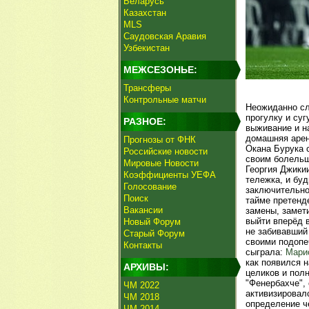
Беларусь
Казахстан
MLS
Саудовская Аравия
Узбекистан
МЕЖСЕЗОНЬЕ:
Трансферы
Контрольные матчи
Неожиданно сл
прогулку и суг
РАЗНОЕ:
выживание и н
домашняя арен
Прогнозы от ФНК
Окана Бурука 
Российские новости
своим болельщ
Мировые Новости
Георгия Джикии
Коэффициенты УЕФА
тележка, и бу
Голосование
заключительно
Поиск
тайме претенд
Вакансии
замены, замет
выйти вперёд 
Новый Форум
не забивавший
Старый Форум
своими подопе
Контакты
сыграла:
Мари
как появился н
АРХИВЫ:
целиков и пол
"Фенербахче",
ЧМ 2022
активизировалс
ЧМ 2018
определение ч
ЧМ 2014