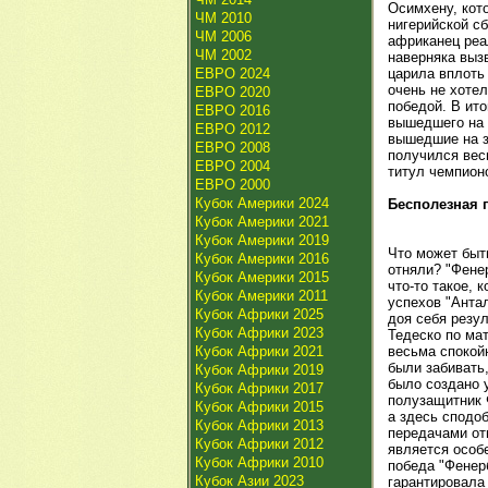
Осимхену, кот
ЧМ 2010
нигерийской сб
ЧМ 2006
африканец реа
ЧМ 2002
наверняка вызв
ЕВРО 2024
царила вплоть
очень не хотел
ЕВРО 2020
победой. В ит
ЕВРО 2016
вышедшего на 
ЕВРО 2012
вышедшие на з
ЕВРО 2008
получился вес
ЕВРО 2004
титул чемпионо
ЕВРО 2000
Кубок Америки 2024
Бесполезная 
Кубок Америки 2021
Кубок Америки 2019
Что может быть
Кубок Америки 2016
отняли? "Фене
Кубок Америки 2015
что-то такое, 
Кубок Америки 2011
успехов "Антал
Кубок Африки 2025
доя себя резу
Кубок Африки 2023
Тедеско по мат
Кубок Африки 2021
весьма спокой
были забивать,
Кубок Африки 2019
было создано 
Кубок Африки 2017
полузащитник 
Кубок Африки 2015
а здесь сподо
Кубок Африки 2013
передачами отм
Кубок Африки 2012
является особе
Кубок Африки 2010
победа "Фенерб
Кубок Азии 2023
гарантировала 