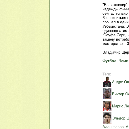
"Башакшехир" 
надежды финиш
сейчас только 
беспокоиться п
прошёл в одни
Узбекистана: 
одиннадцатиме
Юсуфа Сари, н
замену потреб
мастерстве – 3
Владимир Щер
Футбол. Чемп
Теги:
Андре Он
Виктор О
Марио Ле
Эльдор 
Аланьяспор
,
А