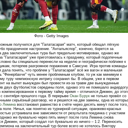
Фото - Getty Images
ожным получился для "Галатасарая" матч, который обещал лёгкую
убо праздничное настроение. "Антальяспор", конечно, борется за
а два заключительных тура был предельно мотивирован, однако же
а "Галатасарая" уже приготовилась к празднику, который подопечные
словно бы специально перенесли на неделю и географически поближе к
икам, потерпев разгромное поражение в Самсуне. Игра против команды
 дала понять, что проблем у "Галатасарая" всё же вагон и маленькая
дь "Фенербахче" чуть менее проблемным клубом, то уж как минимум к
му туру чемпионскую интригу сохранил бы. В общем, уже в первом
ент на вылет вынужден был провести из-за травм две вынужденные
ив двух футболистов середины поля, однако это не помешало андердогу
в компенсированное к первому тайму время – отличился Дикмен, до этог
 с сентября прошлого года. В перерыве
Окан Бурук
не только провёл со
чными серьёзный разговор, но и решился на две замены, одна из которы
о Лемина
восстановил равенство в счёте через десять минут после того,
а поле. Ничья, как понятно из турнирной ситуации, оранжево-красных
ностью устраивала вне зависимости от результата поединка с участием
 однако же буквально через пять минут после гола Лемина снова
я Дикмен, который создал гол буквально из ничего – 1:2. Переносить
емпиона на заключительный тур более всего не хотелось Виктору